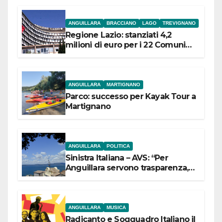
ANGUILLARA
BRACCIANO
LAGO
TREVIGNANO
Regione Lazio: stanziati 4,2
milioni di euro per i 22 Comuni
dell’Etruria Meridionale
ANGUILLARA
MARTIGNANO
Parco: successo per Kayak Tour a
Martignano
ANGUILLARA
POLITICA
Sinistra Italiana – AVS: “Per
Anguillara servono trasparenza,
partecipazione e scelte politiche
coraggiose”
ANGUILLARA
MUSICA
Radicanto e Soqquadro Italiano il