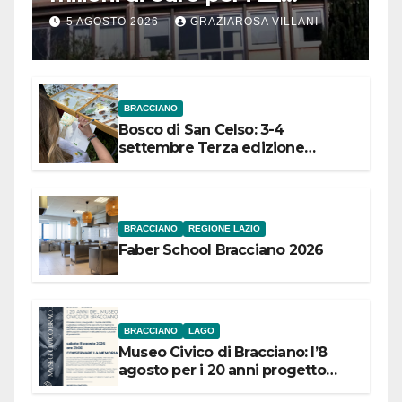
Comuni dell’Etruria
5 AGOSTO 2026
GRAZIAROSA VILLANI
Meridionale
BRACCIANO
Bosco di San Celso: 3-4
settembre Terza edizione
Festival “Storie in cielo e in terra”
BRACCIANO
REGIONE LAZIO
Faber School Bracciano 2026
BRACCIANO
LAGO
Museo Civico di Bracciano: l’8
agosto per i 20 anni progetto
“Conservare la memoria”