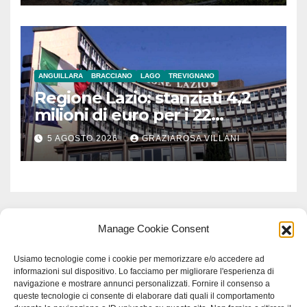
ANGUILLARA
BRACCIANO
LAGO
TREVIGNANO
Regione Lazio: stanziati 4,2
milioni di euro per i 22
Comuni dell’Etruria
5 AGOSTO 2026
GRAZIAROSA VILLANI
Meridionale
Manage Cookie Consent
Usiamo tecnologie come i cookie per memorizzare e/o accedere ad
informazioni sul dispositivo. Lo facciamo per migliorare l'esperienza di
navigazione e mostrare annunci personalizzati. Fornire il consenso a
queste tecnologie ci consente di elaborare dati quali il comportamento