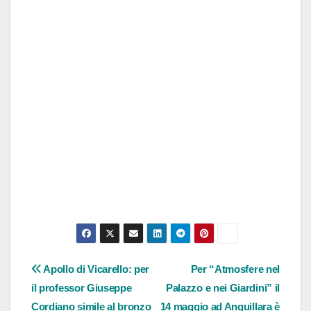
Navigazione
Apollo di Vicarello: per
Per “Atmosfere nel
il professor Giuseppe
Palazzo e nei Giardini” il
articoli
Cordiano simile al bronzo
14 maggio ad Anguillara è