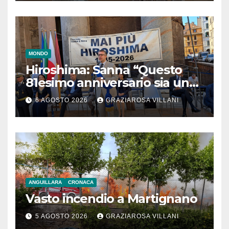
MONDO
Hiroshima: Sanna “Questo
81esimo anniversario sia un
monito per tutti”
6 AGOSTO 2026
GRAZIAROSA VILLANI
ANGUILLARA
CRONACA
Vasto incendio a Martignano
5 AGOSTO 2026
GRAZIAROSA VILLANI