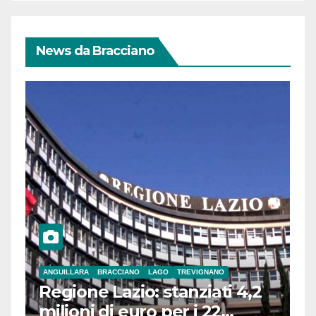
News da Bracciano
ANGUILLARA
BRACCIANO
LAGO
TREVIGNANO
Regione Lazio: stanziati 4,2
milioni di euro per i 22