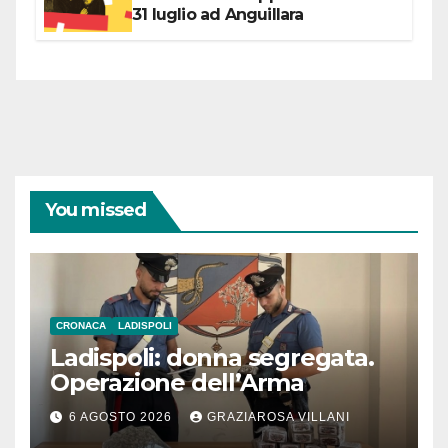
31 luglio ad Anguillara
You missed
CRONACA
LADISPOLI
Ladispoli: donna segregata.
Operazione dell’Arma
6 AGOSTO 2026
GRAZIAROSA VILLANI