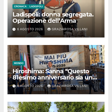
CRONACA
LADISPOLI
Ladispoli: donna segregata.
Operazione dell’Arma
6 AGOSTO 2026
GRAZIAROSA VILLANI
MONDO
Hiroshima: Sanna “Questo
81esimo anniversario sia un
monito per tutti”
6 AGOSTO 2026
GRAZIAROSA VILLANI