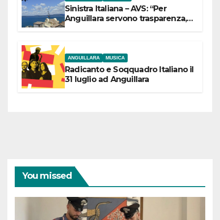
Sinistra Italiana – AVS: “Per
Anguillara servono trasparenza,
partecipazione e scelte politiche
coraggiose”
ANGUILLARA
MUSICA
Radicanto e Soqquadro Italiano il
31 luglio ad Anguillara
You missed