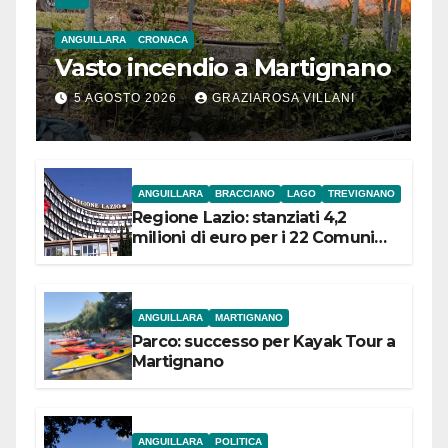
ANGUILLARA
CRONACA
Vasto incendio a Martignano
5 AGOSTO 2026
GRAZIAROSA VILLANI
ANGUILLARA
BRACCIANO
LAGO
TREVIGNANO
Regione Lazio: stanziati 4,2
milioni di euro per i 22 Comuni
dell’Etruria Meridionale
ANGUILLARA
MARTIGNANO
Parco: successo per Kayak Tour a
Martignano
ANGUILLARA
POLITICA