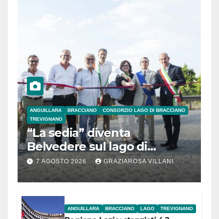
ANGUILLARA
BRACCIANO
CONSORZIO LAGO DI BRACCIANO
TREVIGNANO
“La sedia” diventa
Belvedere sul lago di
Bracciano: ieri
7 AGOSTO 2026
GRAZIAROSA VILLANI
l’inaugurazione
ANGUILLARA
BRACCIANO
LAGO
TREVIGNANO