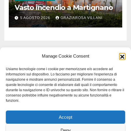
Vasto incendio a Martignano
5 AGOSTO 2026
GRAZIAROSA VILLANI
Manage Cookie Consent
Usiamo tecnologie come i cookie per memorizzare e/o accedere ad
informazioni sul dispositivo. Lo facciamo per migliorare l'esperienza di
navigazione e mostrare annunci personalizzati. Fornire il consenso a
queste tecnologie ci consente di elaborare dati quali il comportamento
durante la navigazione o ID univoche su questo sito. Non fornire o ritirare il
consenso potrebbe influire negativamente su alcune funzionalità e
funzioni.
Accept
Proudly powered by WordPress
|
Tema: Newspaperex di
Themeansar
.
Deny