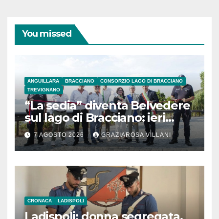
You missed
ANGUILLARA
BRACCIANO
CONSORZIO LAGO DI BRACCIANO
TREVIGNANO
“La sedia” diventa Belvedere
sul lago di Bracciano: ieri
l’inaugurazione
7 AGOSTO 2026
GRAZIAROSA VILLANI
CRONACA
LADISPOLI
Ladispoli: donna segregata.