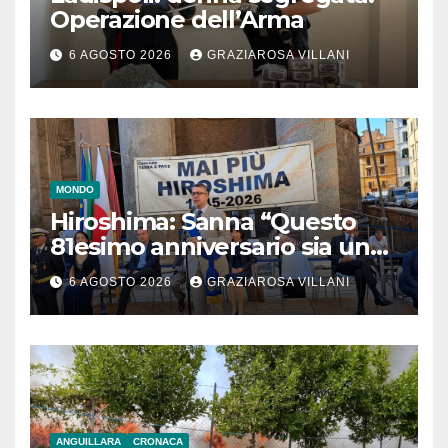
Operazione dell’Arma
6 AGOSTO 2026
GRAZIAROSA VILLANI
MONDO
Hiroshima: Sanna “Questo
81esimo anniversario sia un
monito per tutti”
6 AGOSTO 2026
GRAZIAROSA VILLANI
ANGUILLARA
CRONACA