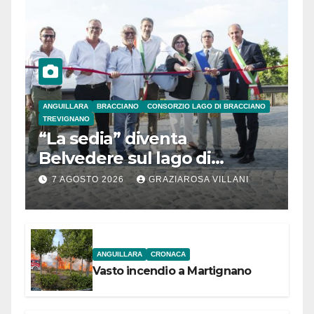
ANGUILLARA
BRACCIANO
CONSORZIO LAGO DI BRACCIANO
TREVIGNANO
“La sedia” diventa
Belvedere sul lago di
Bracciano: ieri
7 AGOSTO 2026
GRAZIAROSA VILLANI
l’inaugurazione
ANGUILLARA
CRONACA
Vasto incendio a Martignano