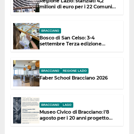
Regione Lazio: stanziati 4,2
milioni di euro per i 22 Comuni
dell’Etruria Meridionale
BRACCIANO
Bosco di San Celso: 3-4
settembre Terza edizione
Festival “Storie in cielo e in terra”
BRACCIANO
REGIONE LAZIO
Faber School Bracciano 2026
BRACCIANO
LAGO
Museo Civico di Bracciano: l’8
agosto per i 20 anni progetto
“Conservare la memoria”