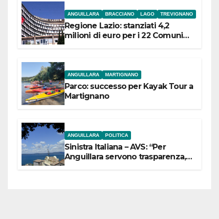
ANGUILLARA
BRACCIANO
LAGO
TREVIGNANO
Regione Lazio: stanziati 4,2
milioni di euro per i 22 Comuni
dell’Etruria Meridionale
ANGUILLARA
MARTIGNANO
Parco: successo per Kayak Tour a
Martignano
ANGUILLARA
POLITICA
Sinistra Italiana – AVS: “Per
Anguillara servono trasparenza,
partecipazione e scelte politiche
coraggiose”