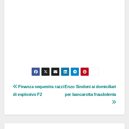
Navigazione
Finanza sequestra razzi
Enzo Sindoni ai domiciliari
di esplosivo F2
per bancarotta fraudolenta
articoli