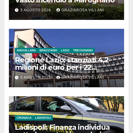
5 AGOSTO 2026
GRAZIAROSA VILLANI
ANGUILLARA
BRACCIANO
LAGO
TREVIGNANO
Regione Lazio: stanziati 4,2
milioni di euro per i 22
Comuni dell’Etruria
5 AGOSTO 2026
GRAZIAROSA VILLANI
Meridionale
CRONACA
LADISPOLI
Ladispoli: Finanza individua