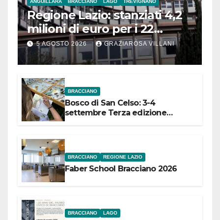
ANGUILLARA
BRACCIANO
LAGO
TREVIGNANO
Regione Lazio: stanziati 4,2
milioni di euro per i 22
Comuni dell’Etruria
5 AGOSTO 2026
GRAZIAROSA VILLANI
Meridionale
BRACCIANO
Bosco di San Celso: 3-4
settembre Terza edizione
Festival “Storie in cielo e in terra”
BRACCIANO
REGIONE LAZIO
Faber School Bracciano 2026
BRACCIANO
LAGO