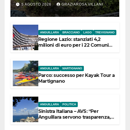
5 AGOSTO 2026
GRAZIAROSA VILLANI
ANGUILLARA
BRACCIANO
LAGO
TREVIGNANO
Regione Lazio: stanziati 4,2
milioni di euro per i 22 Comuni
dell’Etruria Meridionale
ANGUILLARA
MARTIGNANO
Parco: successo per Kayak Tour a
Martignano
ANGUILLARA
POLITICA
Sinistra Italiana – AVS: “Per
Anguillara servono trasparenza,
partecipazione e scelte politiche
coraggiose”