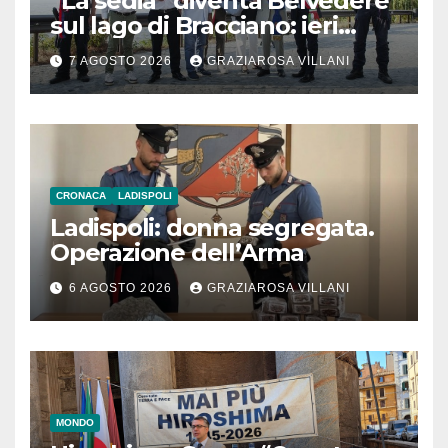
“La sedia” diventa Belvedere
sul lago di Bracciano: ieri
l’inaugurazione
7 AGOSTO 2026
GRAZIAROSA VILLANI
CRONACA
LADISPOLI
Ladispoli: donna segregata.
Operazione dell’Arma
6 AGOSTO 2026
GRAZIAROSA VILLANI
MONDO