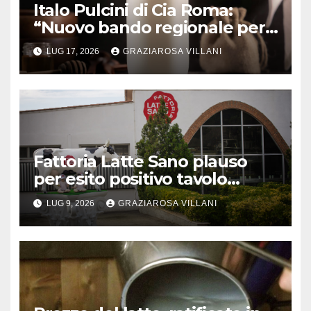
Italo Pulcini di Cia Roma:
“Nuovo bando regionale per
sostegno allevatori va nella
LUG 17, 2026
GRAZIAROSA VILLANI
giusta direzione”
Fattoria Latte Sano plauso
per esito positivo tavolo
regionale
LUG 9, 2026
GRAZIAROSA VILLANI