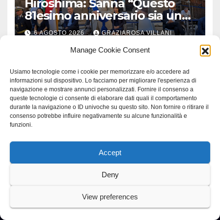
Hiroshima: Sanna “Questo
81esimo anniversario sia un
monito per tutti”
6 AGOSTO 2026
GRAZIAROSA VILLANI
Manage Cookie Consent
Usiamo tecnologie come i cookie per memorizzare e/o accedere ad
informazioni sul dispositivo. Lo facciamo per migliorare l'esperienza di
navigazione e mostrare annunci personalizzati. Fornire il consenso a
queste tecnologie ci consente di elaborare dati quali il comportamento
durante la navigazione o ID univoche su questo sito. Non fornire o ritirare il
consenso potrebbe influire negativamente su alcune funzionalità e
funzioni.
Accept
Deny
View preferences
Proudly powered by WordPress
|
Tema: Newspaperex di
Themeansar
.