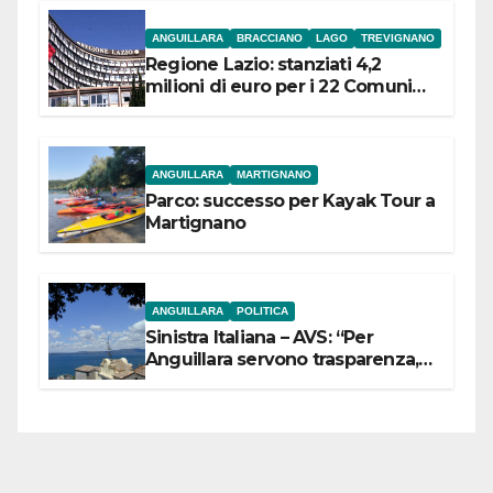
ANGUILLARA
BRACCIANO
LAGO
TREVIGNANO
Regione Lazio: stanziati 4,2
milioni di euro per i 22 Comuni
dell’Etruria Meridionale
ANGUILLARA
MARTIGNANO
Parco: successo per Kayak Tour a
Martignano
ANGUILLARA
POLITICA
Sinistra Italiana – AVS: “Per
Anguillara servono trasparenza,
partecipazione e scelte politiche
coraggiose”