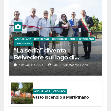
ANGUILLARA
BRACCIANO
CONSORZIO LAGO DI BRACCIANO
TREVIGNANO
“La sedia” diventa
Belvedere sul lago di
Bracciano: ieri
7 AGOSTO 2026
GRAZIAROSA VILLANI
l’inaugurazione
ANGUILLARA
CRONACA
Vasto incendio a Martignano