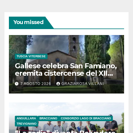
You missed
TUSCIA VITERBESE
Gallese celebra San Famiano,
eremita cistercense del XII
secolo
7 AGOSTO 2026
GRAZIAROSA VILLANI
ANGUILLARA
BRACCIANO
CONSORZIO LAGO DI BRACCIANO
TREVIGNANO