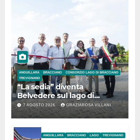
ANGUILLARA
BRACCIANO
CONSORZIO LAGO DI BRACCIANO
TREVIGNANO
“La sedia” diventa
Belvedere sul lago di
Bracciano: ieri
7 AGOSTO 2026
GRAZIAROSA VILLANI
l’inaugurazione
ANGUILLARA
BRACCIANO
LAGO
TREVIGNANO