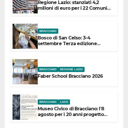
Regione Lazio: stanziati 4,2
milioni di euro per i 22 Comuni
dell’Etruria Meridionale
BRACCIANO
Bosco di San Celso: 3-4
settembre Terza edizione
Festival “Storie in cielo e in terra”
BRACCIANO
REGIONE LAZIO
Faber School Bracciano 2026
BRACCIANO
LAGO
Museo Civico di Bracciano: l’8
agosto per i 20 anni progetto
“Conservare la memoria”