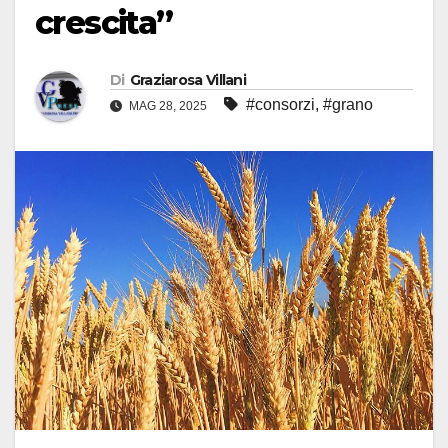
crescita”
Di
Graziarosa Villani
#consorzi
,
#grano
MAG 28, 2025