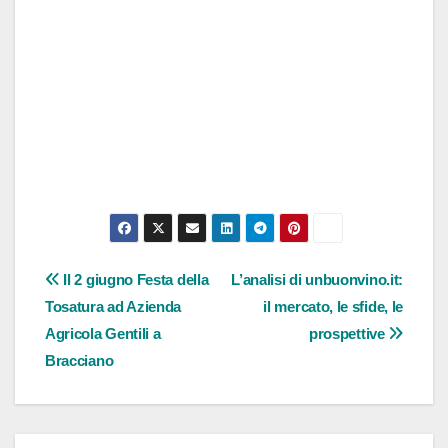
Navigazione
Il 2 giugno Festa della
L’analisi di unbuonvino.it:
Tosatura ad Azienda
il mercato, le sfide, le
articoli
Agricola Gentili a
prospettive
Bracciano