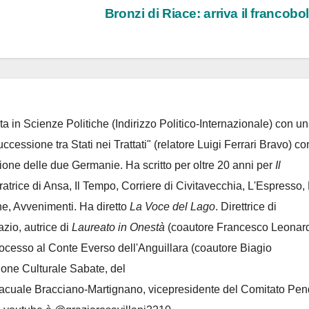
Bronzi di Riace: arriva il francobo
ta in Scienze Politiche (Indirizzo Politico-Internazionale) con un
Successione tra Stati nei Trattati" (relatore Luigi Ferrari Bravo) co
azione delle due Germanie. Ha scritto per oltre 20 anni per
Il
oratrice di Ansa, Il Tempo, Corriere di Civitavecchia, L'Espresso,
e, Avvenimenti. Ha diretto
La Voce del Lago
. Direttrice di
azio, autrice di
Laureato in Onestà
(coautore Francesco Leonard
rocesso al Conte Everso dell'Anguillara
(coautore Biagio
ione Culturale Sabate
, del
Lacuale Bracciano-Martignano
, vicepresidente del Comitato Pen