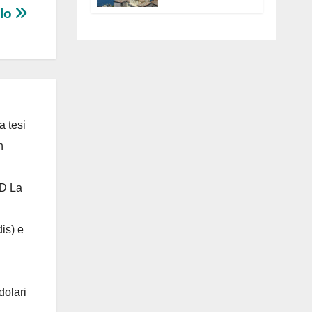
Anguillara
llo
servono
trasparenza,
partecipazione e
scelte politiche
coraggiose”
a tesi
n
 D La
is) e
dolari