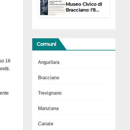
Museo Civico di
Bracciano: l’8
agosto per i 20
anni progetto
“Conservare la
memoria”
Comuni
rso 16
Anguillara
etti.
Bracciano
Trevignano
mente
Manziana
Canale