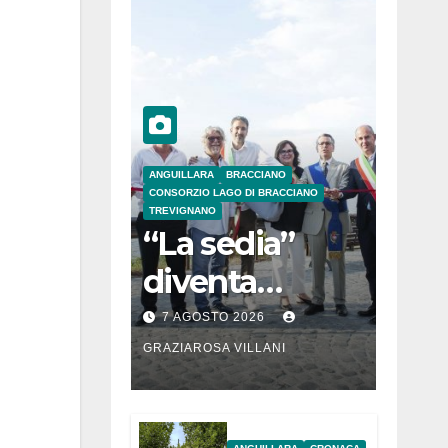
ANGUILLARA
BRACCIANO
CONSORZIO LAGO DI BRACCIANO
TREVIGNANO
“La sedia”
diventa
Belvedere sul
7 AGOSTO 2026
lago di
GRAZIAROSA VILLANI
Bracciano: ieri
l’inaugurazion