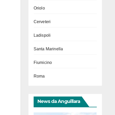
Oriolo
Cerveteri
Ladispoli
Santa Marinella
Fiumicino
Roma
News da Anguillara