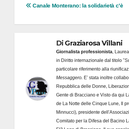
Navigazione
Canale Monterano: la solidarietà c’è
articoli
Di
Graziarosa Villani
Giornalista professionista
, Laurea
in Diritto internazionale dal titolo "
particolare riferimento alla riunific
Messaggero.
E' stata inoltre collab
Repubblica delle Donne, Liberazion
Gente di Bracciano
e Visto da qui L
de
La Notte delle Cinque Lune, Il p
Minnucci), presidente dell'
Associaz
Comitato per la Difesa del Bacino 