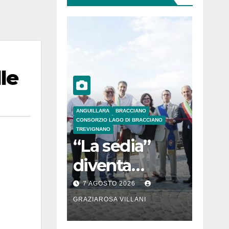
le
ANGUILLARA
BRACCIANO
CONSORZIO LAGO DI BRACCIANO
TREVIGNANO
“La sedia”
diventa
Belvedere sul
7 AGOSTO 2026
lago di
GRAZIAROSA VILLANI
Bracciano: ieri