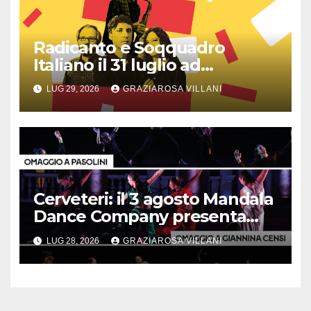
Radicanto e Soqquadro
Italiano il 31 luglio ad
Anguillara
LUG 29, 2026
GRAZIAROSA VILLANI
Cerveteri: il 3 agosto Mandala
Dance Company presenta
“Trittico d’autore”
LUG 28, 2026
GRAZIAROSA VILLANI