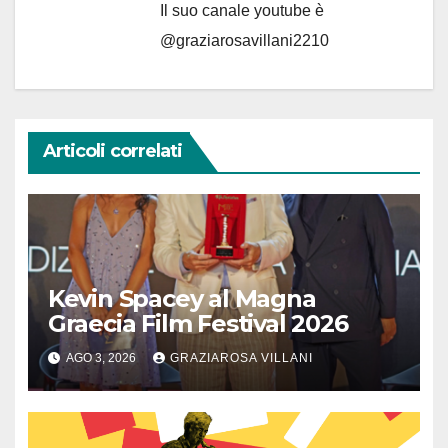
Il suo canale youtube è
@graziarosavillani2210
Articoli correlati
Kevin Spacey al Magna
Graecia Film Festival 2026
AGO 3, 2026
GRAZIAROSA VILLANI