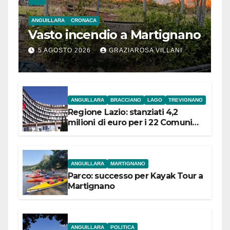
ANGUILLARA
CRONACA
Vasto incendio a Martignano
5 AGOSTO 2026
GRAZIAROSA VILLANI
ANGUILLARA
BRACCIANO
LAGO
TREVIGNANO
Regione Lazio: stanziati 4,2
milioni di euro per i 22 Comuni
dell’Etruria Meridionale
ANGUILLARA
MARTIGNANO
Parco: successo per Kayak Tour a
Martignano
ANGUILLARA
POLITICA