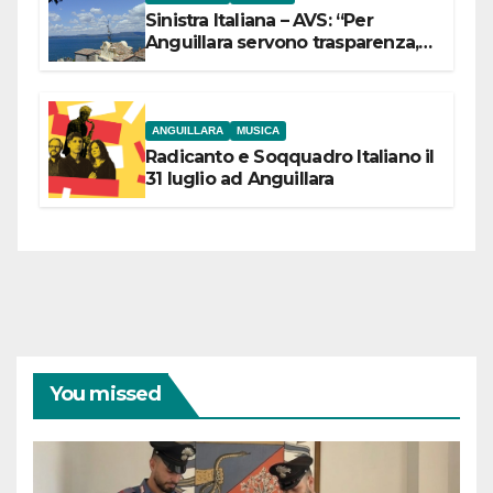
Sinistra Italiana – AVS: “Per
Anguillara servono trasparenza,
partecipazione e scelte politiche
coraggiose”
ANGUILLARA
MUSICA
Radicanto e Soqquadro Italiano il
31 luglio ad Anguillara
You missed