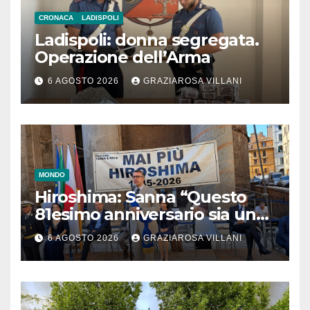
CRONACA
LADISPOLI
Ladispoli: donna segregata.
Operazione dell’Arma
6 AGOSTO 2026
GRAZIAROSA VILLANI
MONDO
Hiroshima: Sanna “Questo
81esimo anniversario sia un
monito per tutti”
6 AGOSTO 2026
GRAZIAROSA VILLANI