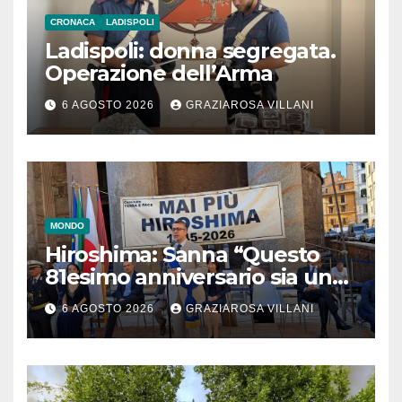
CRONACA
LADISPOLI
Ladispoli: donna segregata.
Operazione dell’Arma
6 AGOSTO 2026
GRAZIAROSA VILLANI
MONDO
Hiroshima: Sanna “Questo
81esimo anniversario sia un
monito per tutti”
6 AGOSTO 2026
GRAZIAROSA VILLANI