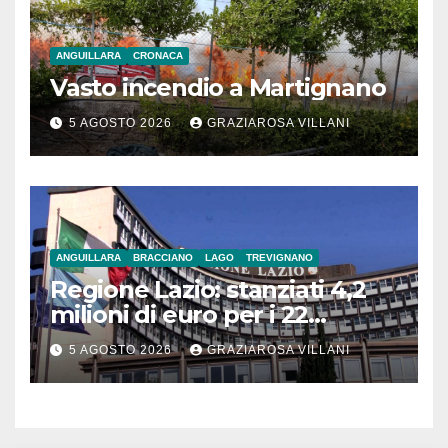
ANGUILLARA
CRONACA
Vasto incendio a Martignano
5 AGOSTO 2026
GRAZIAROSA VILLANI
ANGUILLARA
BRACCIANO
LAGO
TREVIGNANO
Regione Lazio: stanziati 4,2
milioni di euro per i 22
Comuni dell’Etruria
5 AGOSTO 2026
GRAZIAROSA VILLANI
Meridionale