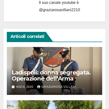
Il suo canale youtube è
@graziarosavillani2210
Articoli correlati
Ladispoli: donna segregata.
Operazione dell’Arma
AGO 6, 2026
GRAZIAROSA VILLANI