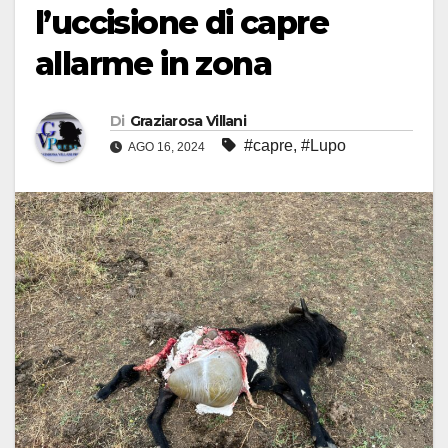
l’uccisione di capre
allarme in zona
Di
Graziarosa Villani
#capre
,
#Lupo
AGO 16, 2024