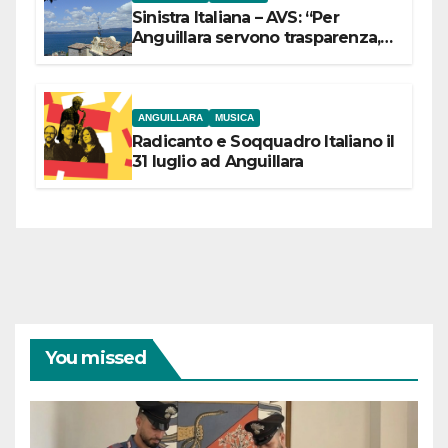
Sinistra Italiana – AVS: “Per
Anguillara servono trasparenza,
partecipazione e scelte politiche
coraggiose”
ANGUILLARA
MUSICA
Radicanto e Soqquadro Italiano il
31 luglio ad Anguillara
You missed