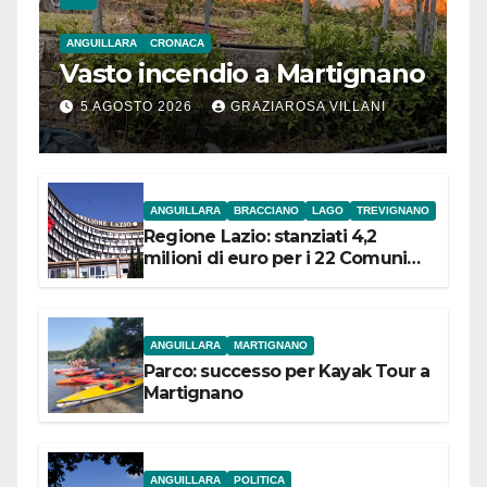
ANGUILLARA
CRONACA
Vasto incendio a Martignano
5 AGOSTO 2026
GRAZIAROSA VILLANI
ANGUILLARA
BRACCIANO
LAGO
TREVIGNANO
Regione Lazio: stanziati 4,2
milioni di euro per i 22 Comuni
dell’Etruria Meridionale
ANGUILLARA
MARTIGNANO
Parco: successo per Kayak Tour a
Martignano
ANGUILLARA
POLITICA