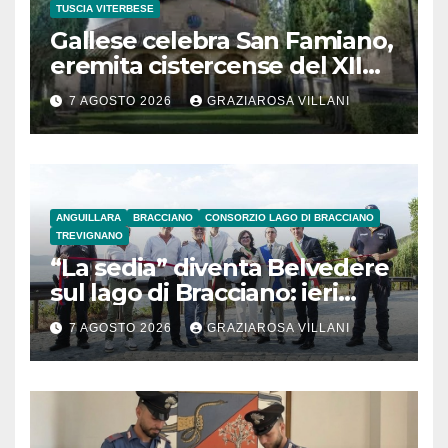
TUSCIA VITERBESE
Gallese celebra San Famiano,
eremita cistercense del XII
secolo
7 AGOSTO 2026
GRAZIAROSA VILLANI
ANGUILLARA
BRACCIANO
CONSORZIO LAGO DI BRACCIANO
TREVIGNANO
“La sedia” diventa Belvedere
sul lago di Bracciano: ieri
l’inaugurazione
7 AGOSTO 2026
GRAZIAROSA VILLANI