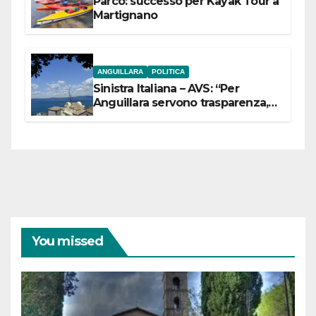
Parco: successo per Kayak Tour a
Martignano
ANGUILLARA
POLITICA
Sinistra Italiana – AVS: “Per
Anguillara servono trasparenza,
partecipazione e scelte politiche
coraggiose”
You missed