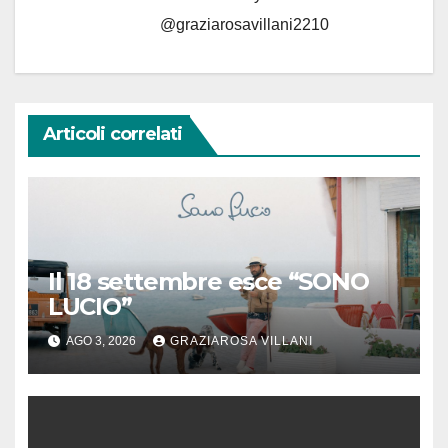
@graziarosavillani2210
Articoli correlati
Il 18 settembre esce “SONO
LUCIO”
AGO 3, 2026
GRAZIAROSA VILLANI