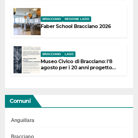
BRACCIANO
REGIONE LAZIO
Faber School Bracciano 2026
BRACCIANO
LAGO
Museo Civico di Bracciano: l’8
agosto per i 20 anni progetto
“Conservare la memoria”
Comuni
Anguillara
Bracciano