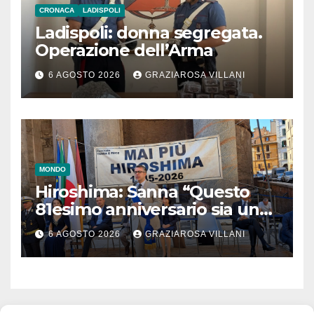
CRONACA
LADISPOLI
Ladispoli: donna segregata.
Operazione dell’Arma
6 AGOSTO 2026
GRAZIAROSA VILLANI
MONDO
Hiroshima: Sanna “Questo
81esimo anniversario sia un
monito per tutti”
6 AGOSTO 2026
GRAZIAROSA VILLANI