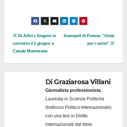
Navigazione
St John’s Singers in
Scampoli di Poesia: “Gioia
concerto il 2 giugno a
per i sensi”
articoli
Canale Monterano
Di
Graziarosa Villani
Giornalista professionista
,
Laureata in Scienze Politiche
(Indirizzo Politico-Internazionale)
con una tesi in Diritto
internazionale dal titolo