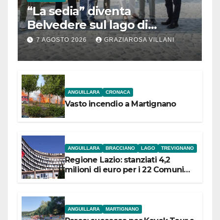
“La sedia” diventa
Belvedere sul lago di
Bracciano: ieri
7 AGOSTO 2026
GRAZIAROSA VILLANI
l’inaugurazione
ANGUILLARA
CRONACA
Vasto incendio a Martignano
ANGUILLARA
BRACCIANO
LAGO
TREVIGNANO
Regione Lazio: stanziati 4,2
milioni di euro per i 22 Comuni
dell’Etruria Meridionale
ANGUILLARA
MARTIGNANO