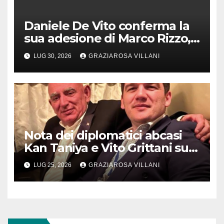
Daniele De Vito conferma la
sua adesione di Marco Rizzo,
nel rispetto delle decisioni
LUG 30, 2026
GRAZIAROSA VILLANI
del 1° Congress
Nota dei diplomatici abcasi
Kan Taniya e Vito Grittani su
cosiddetto “ritiro
LUG 25, 2026
GRAZIAROSA VILLANI
riconoscimento” di Abcasia e
Ossezia del Sud da parte della
Siria