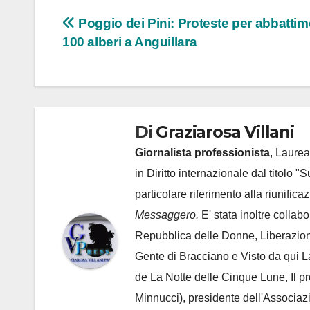
Navigazione
Poggio dei Pini: Proteste per abbatti
100 alberi a Anguillara
articoli
Di
Graziarosa Villani
Giornalista professionista
, Laurea
in Diritto internazionale dal titolo "
particolare riferimento alla riunific
Messaggero.
E' stata inoltre collab
Repubblica delle Donne, Liberazion
Gente di Bracciano
e Visto da qui L
de
La Notte delle Cinque Lune, Il p
Minnucci), presidente dell'
Associaz