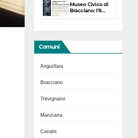
Museo Civico di
Bracciano: l’8
agosto per i 20
anni progetto
“Conservare la
memoria”
Comuni
Anguillara
Bracciano
Trevignano
Manziana
Canale