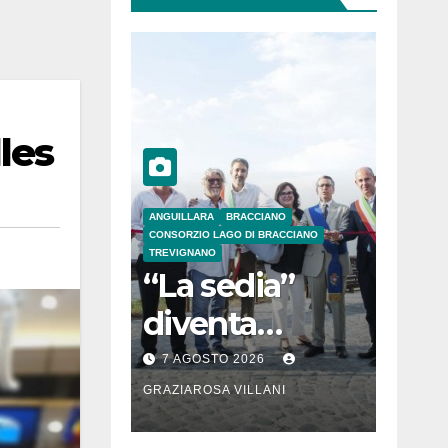
les
ANGUILLARA
BRACCIANO
CONSORZIO LAGO DI BRACCIANO
TREVIGNANO
“La sedia”
diventa
Belvedere sul
7 AGOSTO 2026
lago di
GRAZIAROSA VILLANI
Bracciano: ieri