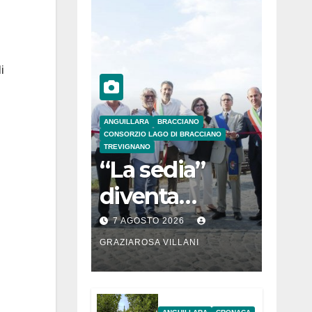
i
ANGUILLARA
BRACCIANO
CONSORZIO LAGO DI BRACCIANO
TREVIGNANO
“La sedia”
diventa
Belvedere sul
7 AGOSTO 2026
lago di
GRAZIAROSA VILLANI
Bracciano: ieri
l’inaugurazion