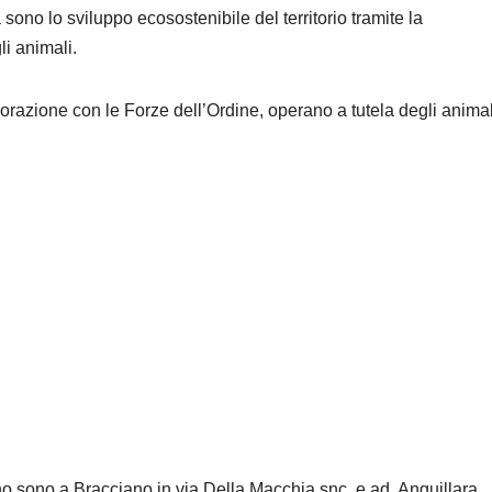
 sono lo sviluppo ecosostenibile del territorio tramite la
i animali.
razione con le Forze dell’Ordine, operano a tutela degli animal
no sono a Bracciano in via Della Macchia snc e ad Anguillara