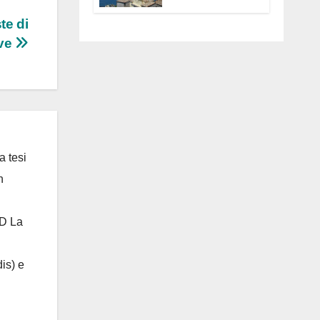
Anguillara
te di
servono
trasparenza,
ive
partecipazione e
scelte politiche
coraggiose”
a tesi
n
 D La
is) e