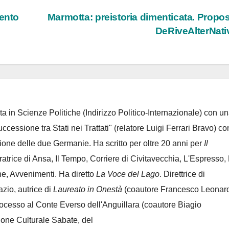
mento
Marmotta: preistoria dimenticata. Propos
DeRiveAlterNat
ta in Scienze Politiche (Indirizzo Politico-Internazionale) con un
Successione tra Stati nei Trattati" (relatore Luigi Ferrari Bravo) co
azione delle due Germanie. Ha scritto per oltre 20 anni per
Il
oratrice di Ansa, Il Tempo, Corriere di Civitavecchia, L'Espresso,
e, Avvenimenti. Ha diretto
La Voce del Lago
. Direttrice di
azio, autrice di
Laureato in Onestà
(coautore Francesco Leonard
rocesso al Conte Everso dell'Anguillara
(coautore Biagio
ione Culturale Sabate
, del