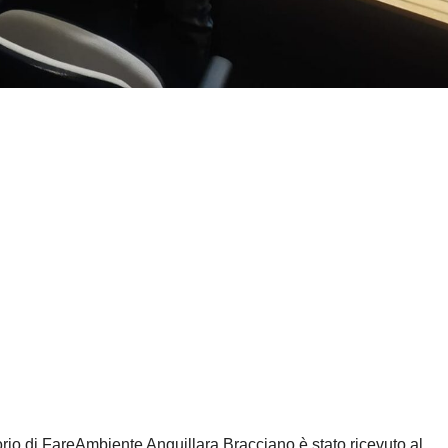
orio di
FareAmbiente
Anguillara
Bracciano è stato ricevuto al