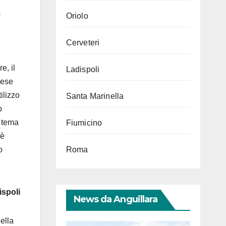
a
Oriolo
Cerveteri
e, il
Ladispoli
aese
ilizzo
Santa Marinella
o
l tema
Fiumicino
è
o
Roma
ispoli
News da Anguillara
ella