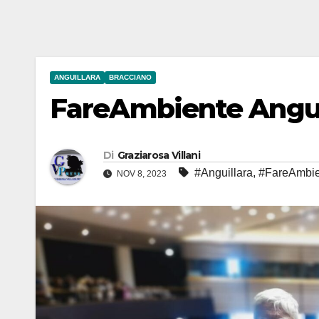
ANGUILLARA
BRACCIANO
FareAmbiente Anguil
Di
Graziarosa Villani
#Anguillara
,
#FareAmbie
NOV 8, 2023