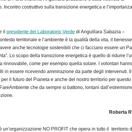
o
. Incontro costruttivo sulla transizione
energetica
e l’importanz
e il
presidente del Laboratorio Verde
di
Anguillara
Sabazia
–
testo territoriale e l’ambiente è la qualità della vita, il benesser
a avere anche tecnologie sostenibili che ci facciano essere un P
ita”.
Lo scopo della transizione energetica è quello di ridurre l’ut
a rinnovabile
, come per esempio quella solare.
I volontari hann
elli in essere ricevendo ammirazione da parte degli intervenuti. I
 per il futuro del Pianeta e anche del nostro territorio per questo
FareAmbiente
che da sempre si battono, lontani dall’estremism
ezione.
Roberta R
è un’organizzazione NO PROFIT che opera in tutto il territorio d