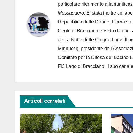
particolare riferimento alla riunific
Messaggero.
E' stata inoltre collab
Repubblica delle Donne, Liberazion
Gente di Bracciano
e Visto da qui L
de
La Notte delle Cinque Lune, Il p
Minnucci), presidente dell'
Associaz
Comitato per la Difesa del Bacino 
Fl3 Lago di Bracciano. Il suo cana
Articoli correlati