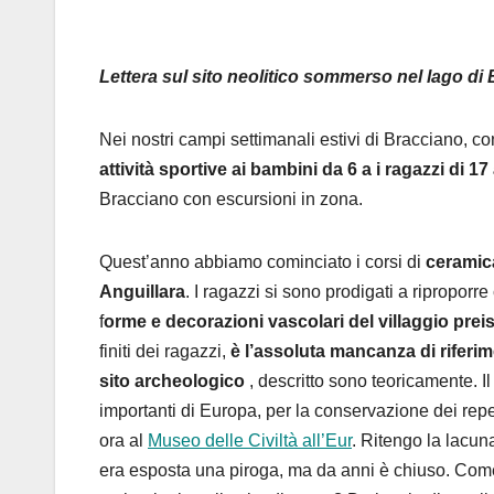
Lettera sul sito neolitico sommerso nel lago di
Nei nostri campi settimanali estivi di Bracciano, c
attività sportive ai bambini da 6 a i ragazzi di 17
Bracciano con escursioni in zona.
Quest’anno abbiamo cominciato i corsi di
ceramica
Anguillara
. I ragazzi si sono prodigati a riproporre
f
orme e decorazioni vascolari del villaggio prei
finiti dei ragazzi,
è l’assoluta mancanza di riferim
sito archeologico
, descritto sono teoricamente. Il
importanti di Europa, per la conservazione dei repe
ora al
Museo delle Civiltà all’Eur
. Ritengo la lacun
era esposta una piroga, ma da anni è chiuso. Come s