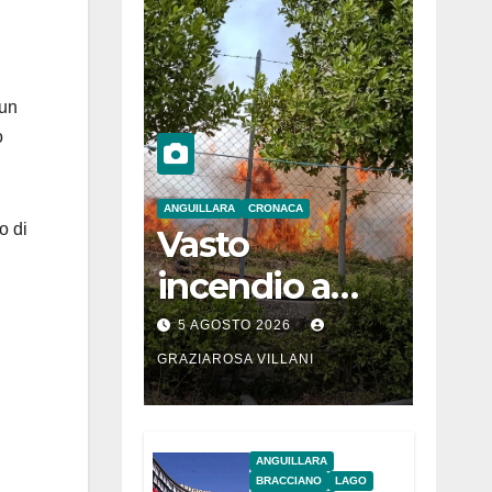
 un
o
ANGUILLARA
CRONACA
o di
Vasto
incendio a
Martignano
5 AGOSTO 2026
GRAZIAROSA VILLANI
ANGUILLARA
BRACCIANO
LAGO