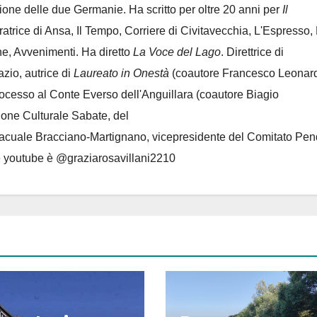
azione delle due Germanie. Ha scritto per oltre 20 anni per
Il
oratrice di Ansa, Il Tempo, Corriere di Civitavecchia, L'Espresso,
e, Avvenimenti. Ha diretto
La Voce del Lago
. Direttrice di
azio, autrice di
Laureato in Onestà
(coautore Francesco Leonard
rocesso al Conte Everso dell'Anguillara
(coautore Biagio
ione Culturale Sabate
, del
Lacuale Bracciano-Martignano
, vicepresidente del Comitato Pen
le youtube è @graziarosavillani2210