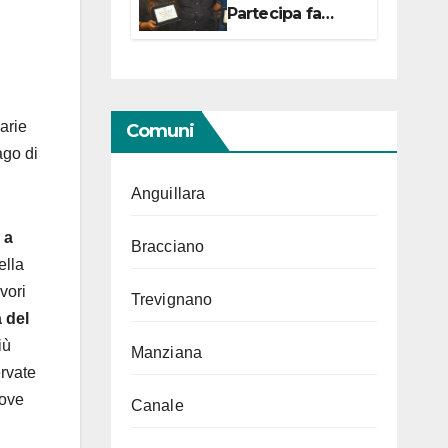
Partecipa fa
centro con due
campionesse di
Tiro a Segno in
vista delle urne
arie
Comuni
lago di
Anguillara
 a
Bracciano
ella
vori
Trevignano
 del
iù
Manziana
ervate
dove
Canale