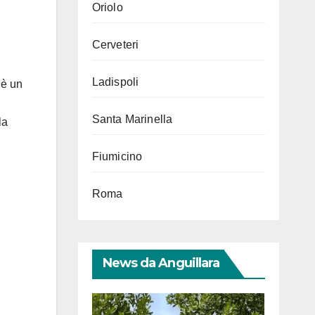
Oriolo
Cerveteri
Ladispoli
 è un
Santa Marinella
la
Fiumicino
Roma
News da Anguillara