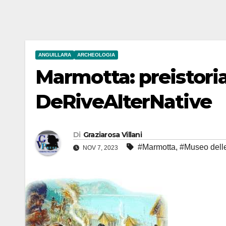
ANGUILLARA
ARCHEOLOGIA
Marmotta: preistori
DeRiveAlterNative
Di
Graziarosa Villani
#Marmotta
,
#Museo delle
NOV 7, 2023