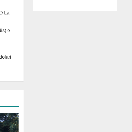
luglio ad
Anguillara
 D La
is) e
dolari