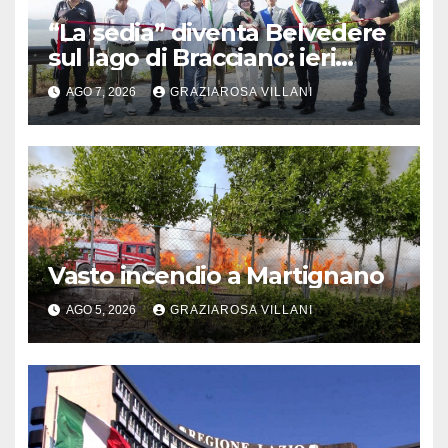
“La sedia” diventa Belvedere
sul lago di Bracciano: ieri
l’inaugurazione
AGO 7, 2026
GRAZIAROSA VILLANI
Vasto incendio a Martignano
AGO 5, 2026
GRAZIAROSA VILLANI