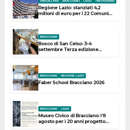
ANGUILLARA
BRACCIANO
LAGO
TREVIGNANO
Regione Lazio: stanziati 4,2
milioni di euro per i 22 Comuni
dell’Etruria Meridionale
BRACCIANO
Bosco di San Celso: 3-4
settembre Terza edizione
Festival “Storie in cielo e in terra”
BRACCIANO
REGIONE LAZIO
Faber School Bracciano 2026
BRACCIANO
LAGO
Museo Civico di Bracciano: l’8
agosto per i 20 anni progetto
“Conservare la memoria”