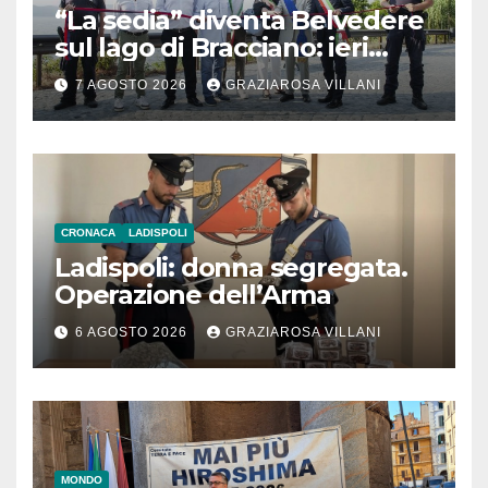
“La sedia” diventa Belvedere
sul lago di Bracciano: ieri
l’inaugurazione
7 AGOSTO 2026
GRAZIAROSA VILLANI
CRONACA
LADISPOLI
Ladispoli: donna segregata.
Operazione dell’Arma
6 AGOSTO 2026
GRAZIAROSA VILLANI
MONDO