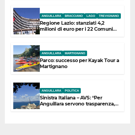
ANGUILLARA
BRACCIANO
LAGO
TREVIGNANO
Regione Lazio: stanziati 4,2
milioni di euro per i 22 Comuni
dell’Etruria Meridionale
ANGUILLARA
MARTIGNANO
Parco: successo per Kayak Tour a
Martignano
ANGUILLARA
POLITICA
Sinistra Italiana – AVS: “Per
Anguillara servono trasparenza,
partecipazione e scelte politiche
coraggiose”