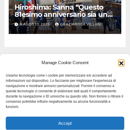
Hiroshima: Sanna “Questo
81esimo anniversario sia un
monito per tutti”
6 AGOSTO 2026
GRAZIAROSA VILLANI
Manage Cookie Consent
Usiamo tecnologie come i cookie per memorizzare e/o accedere ad
informazioni sul dispositivo. Lo facciamo per migliorare l'esperienza di
navigazione e mostrare annunci personalizzati. Fornire il consenso a
queste tecnologie ci consente di elaborare dati quali il comportamento
durante la navigazione o ID univoche su questo sito. Non fornire o ritirare il
consenso potrebbe influire negativamente su alcune funzionalità e
funzioni.
Accept
Proudly powered by WordPress
|
Tema: Newspaperex di
Themeansar
.