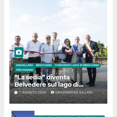
ANGUILLARA
BRACCIANO
CONSORZIO LAGO DI BRACCIANO
TREVIGNANO
“La sedia” diventa
Belvedere sul lago di
Bracciano: ieri
7 AGOSTO 2026
GRAZIAROSA VILLANI
l’inaugurazione