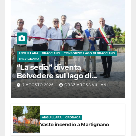
ANGUILLARA
BRACCIANO
CONSORZIO LAGO DI BRACCIANO
TREVIGNANO
“La sedia” diventa
Belvedere sul lago di
Bracciano: ieri
7 AGOSTO 2026
GRAZIAROSA VILLANI
l’inaugurazione
ANGUILLARA
CRONACA
Vasto incendio a Martignano