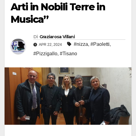
Arti in Nobili Terre in
Musica”
Di
Graziarosa Villani
#nizza
,
#Paoletti
,
APR 22, 2024
#Pizzigallo
,
#Tisano