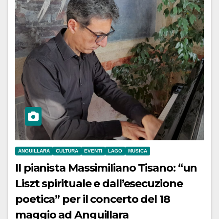
ANGUILLARA
CULTURA
EVENTI
LAGO
MUSICA
Il pianista Massimiliano Tisano: “un
Liszt spirituale e dall’esecuzione
poetica” per il concerto del 18
maggio ad Anguillara