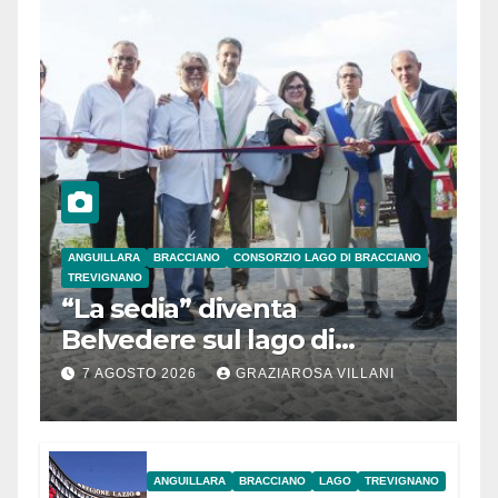
ANGUILLARA
BRACCIANO
CONSORZIO LAGO DI BRACCIANO
TREVIGNANO
“La sedia” diventa
Belvedere sul lago di
Bracciano: ieri
7 AGOSTO 2026
GRAZIAROSA VILLANI
l’inaugurazione
ANGUILLARA
BRACCIANO
LAGO
TREVIGNANO