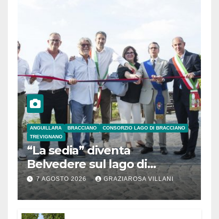
ANGUILLARA
BRACCIANO
CONSORZIO LAGO DI BRACCIANO
TREVIGNANO
“La sedia” diventa
Belvedere sul lago di
Bracciano: ieri
7 AGOSTO 2026
GRAZIAROSA VILLANI
l’inaugurazione