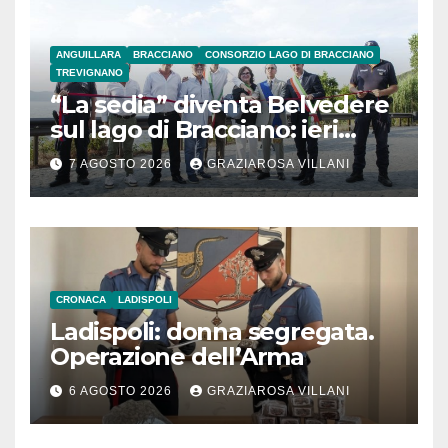
ANGUILLARA
BRACCIANO
CONSORZIO LAGO DI BRACCIANO
TREVIGNANO
“La sedia” diventa Belvedere
sul lago di Bracciano: ieri
l’inaugurazione
7 AGOSTO 2026
GRAZIAROSA VILLANI
CRONACA
LADISPOLI
Ladispoli: donna segregata.
Operazione dell’Arma
6 AGOSTO 2026
GRAZIAROSA VILLANI