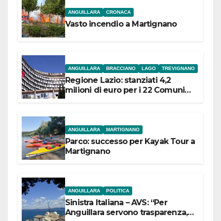
ANGUILLARA
CRONACA
Vasto incendio a Martignano
ANGUILLARA
BRACCIANO
LAGO
TREVIGNANO
Regione Lazio: stanziati 4,2
milioni di euro per i 22 Comuni
dell’Etruria Meridionale
ANGUILLARA
MARTIGNANO
Parco: successo per Kayak Tour a
Martignano
ANGUILLARA
POLITICA
Sinistra Italiana – AVS: “Per
Anguillara servono trasparenza,