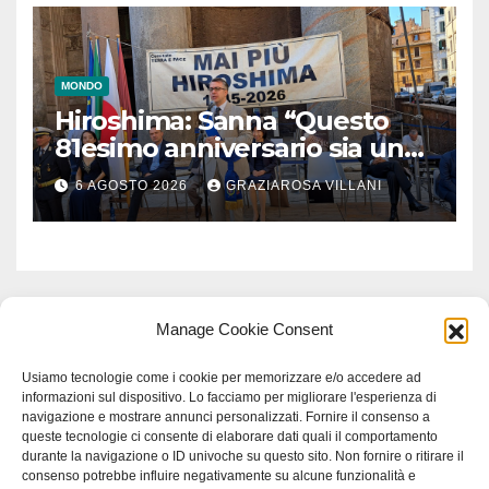
MONDO
Hiroshima: Sanna “Questo
81esimo anniversario sia un
monito per tutti”
6 AGOSTO 2026
GRAZIAROSA VILLANI
Manage Cookie Consent
Usiamo tecnologie come i cookie per memorizzare e/o accedere ad
informazioni sul dispositivo. Lo facciamo per migliorare l'esperienza di
navigazione e mostrare annunci personalizzati. Fornire il consenso a
queste tecnologie ci consente di elaborare dati quali il comportamento
durante la navigazione o ID univoche su questo sito. Non fornire o ritirare il
consenso potrebbe influire negativamente su alcune funzionalità e