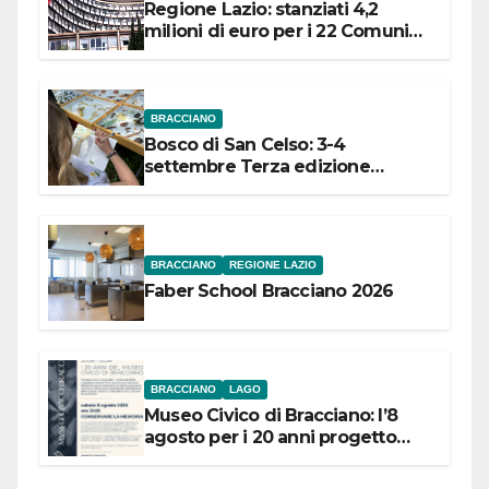
Regione Lazio: stanziati 4,2
milioni di euro per i 22 Comuni
dell’Etruria Meridionale
BRACCIANO
Bosco di San Celso: 3-4
settembre Terza edizione
Festival “Storie in cielo e in terra”
BRACCIANO
REGIONE LAZIO
Faber School Bracciano 2026
BRACCIANO
LAGO
Museo Civico di Bracciano: l’8
agosto per i 20 anni progetto
“Conservare la memoria”