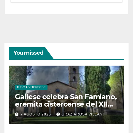
partecipazione e scelte politiche
coraggiose”
You missed
TUSCIA VITERBESE
Gallese celebra San Famiano,
eremita cistercense del XII
secolo
7 AGOSTO 2026
GRAZIAROSA VILLANI