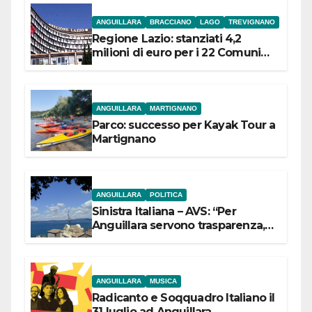
ANGUILLARA
BRACCIANO
LAGO
TREVIGNANO
Regione Lazio: stanziati 4,2
milioni di euro per i 22 Comuni
dell’Etruria Meridionale
ANGUILLARA
MARTIGNANO
Parco: successo per Kayak Tour a
Martignano
ANGUILLARA
POLITICA
Sinistra Italiana – AVS: “Per
Anguillara servono trasparenza,
partecipazione e scelte politiche
coraggiose”
ANGUILLARA
MUSICA
Radicanto e Soqquadro Italiano il
31 luglio ad Anguillara