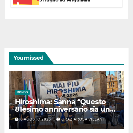
You missed
MONDO
Hiroshima: Sanna “Questo
81esimo anniversario sia un
monito per tutti”
6 AGOSTO 2026
GRAZIAROSA VILLANI