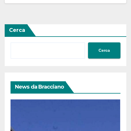
Cerca
Cerca
News da Bracciano