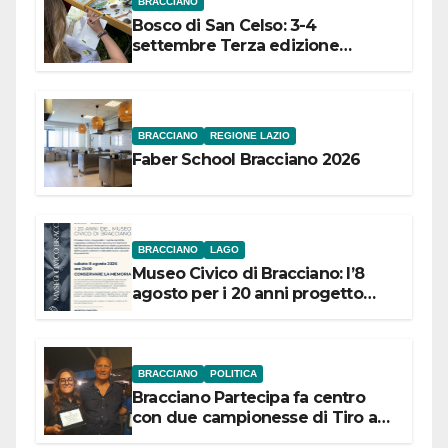
BRACCIANO
Bosco di San Celso: 3-4
settembre Terza edizione
Festival “Storie in cielo e in terra”
BRACCIANO
REGIONE LAZIO
Faber School Bracciano 2026
BRACCIANO
LAGO
Museo Civico di Bracciano: l’8
agosto per i 20 anni progetto
“Conservare la memoria”
BRACCIANO
POLITICA
Bracciano Partecipa fa centro
con due campionesse di Tiro a
Segno in vista delle urne