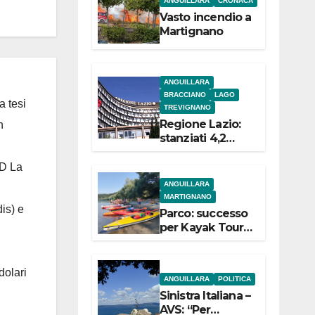
ANGUILLARA
CRONACA
e
Vasto incendio a
Martignano
ANGUILLARA
BRACCIANO
LAGO
a tesi
TREVIGNANO
Regione Lazio:
n
stanziati 4,2
milioni di euro
per i 22 Comuni
 D La
dell’Etruria
ANGUILLARA
Meridionale
MARTIGNANO
is) e
Parco: successo
per Kayak Tour a
Martignano
dolari
ANGUILLARA
POLITICA
Sinistra Italiana –
AVS: “Per