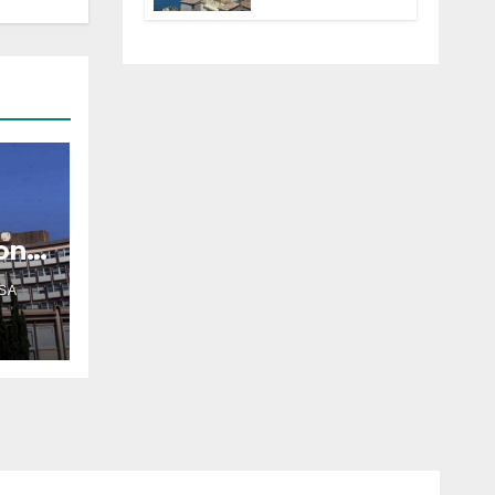
Anguillara
servono
trasparenza,
partecipazione e
scelte politiche
coraggiose”
oni
SA
ria