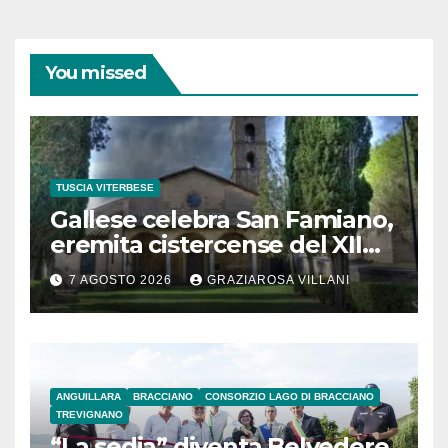
You missed
TUSCIA VITERBESE
Gallese celebra San Famiano,
eremita cistercense del XII
secolo
7 AGOSTO 2026
GRAZIAROSA VILLANI
ANGUILLARA
BRACCIANO
CONSORZIO LAGO DI BRACCIANO
TREVIGNANO
“La sedia” diventa Belvedere