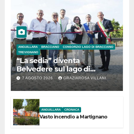
ANGUILLARA
BRACCIANO
CONSORZIO LAGO DI BRACCIANO
TREVIGNANO
“La sedia” diventa
Belvedere sul lago di
Bracciano: ieri
7 AGOSTO 2026
GRAZIAROSA VILLANI
l’inaugurazione
ANGUILLARA
CRONACA
Vasto incendio a Martignano