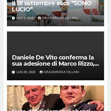
Il 18 settembre esce “SONO
LUCIO”
AGO 3, 2026
GRAZIAROSA VILLANI
Daniele De Vito conferma la
sua adesione di Marco Rizzo,
nel rispetto delle decisioni
LUG 30, 2026
GRAZIAROSA VILLANI
del 1° Congress