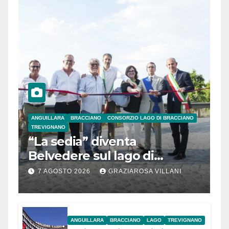
ANGUILLARA
BRACCIANO
CONSORZIO LAGO DI BRACCIANO
TREVIGNANO
“La sedia” diventa
Belvedere sul lago di
Bracciano: ieri
7 AGOSTO 2026
GRAZIAROSA VILLANI
l’inaugurazione
ANGUILLARA
BRACCIANO
LAGO
TREVIGNANO