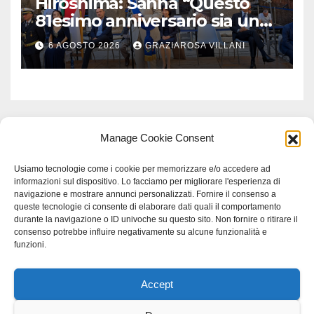
Hiroshima: Sanna “Questo
81esimo anniversario sia un
monito per tutti”
6 AGOSTO 2026
GRAZIAROSA VILLANI
Manage Cookie Consent
Usiamo tecnologie come i cookie per memorizzare e/o accedere ad
informazioni sul dispositivo. Lo facciamo per migliorare l'esperienza di
navigazione e mostrare annunci personalizzati. Fornire il consenso a
queste tecnologie ci consente di elaborare dati quali il comportamento
durante la navigazione o ID univoche su questo sito. Non fornire o ritirare il
consenso potrebbe influire negativamente su alcune funzionalità e
funzioni.
Accept
Proudly powered by WordPress
|
Tema: Newspaperex di
Themeansar
.