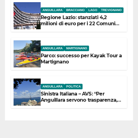
ANGUILLARA
BRACCIANO
LAGO
TREVIGNANO
Regione Lazio: stanziati 4,2
milioni di euro per i 22 Comuni
dell’Etruria Meridionale
ANGUILLARA
MARTIGNANO
Parco: successo per Kayak Tour a
Martignano
ANGUILLARA
POLITICA
Sinistra Italiana – AVS: “Per
Anguillara servono trasparenza,
partecipazione e scelte politiche
coraggiose”