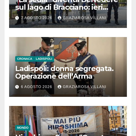
sul lago di Bracciano: ieri
l’inaugurazione
7 AGOSTO 2026
GRAZIAROSA VILLANI
CRONACA
LADISPOLI
Ladispoli: donna segregata.
Operazione dell’Arma
6 AGOSTO 2026
GRAZIAROSA VILLANI
MONDO