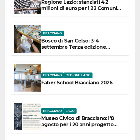
Regione Lazio: stanziati 4,2
milioni di euro per i 22 Comuni
dell’Etruria Meridionale
BRACCIANO
Bosco di San Celso: 3-4
settembre Terza edizione
Festival “Storie in cielo e in terra”
BRACCIANO
REGIONE LAZIO
Faber School Bracciano 2026
BRACCIANO
LAGO
Museo Civico di Bracciano: l’8
agosto per i 20 anni progetto
“Conservare la memoria”