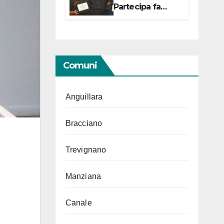
Partecipa fa
centro con due
campionesse di
Tiro a Segno in
vista delle urne
Comuni
Anguillara
Bracciano
Trevignano
Manziana
Canale