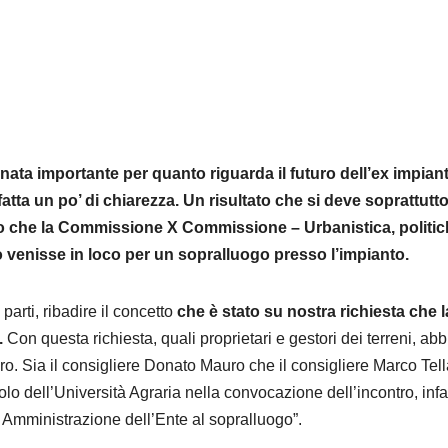
rnata importante per quanto riguarda il futuro dell’ex impiant
fatta un po’ di chiarezza. Un risultato che si deve soprattutt
uto che la Commissione X Commissione – Urbanistica, politi
zio venisse in loco per un sopralluogo presso l’impianto.
parti, ribadire il concetto
che è stato su nostra richiesta che l
.
Con questa richiesta, quali proprietari e gestori dei terreni, ab
ro. Sia il consigliere Donato Mauro che il consigliere Marco Tella
ruolo dell’Università Agraria nella convocazione dell’incontro, infat
 di Amministrazione dell’Ente al sopralluogo”.