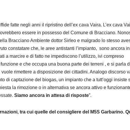
ide fatte negli anni il ripristino dell’ex cava Vaira. L’ex cava Va
e dovrebbero essere in possesso del Comune di Bracciano. Nono
are della Bracciano Ambiente dottor Sirleo e malgrado lo stesso ave
o constatare che, le aree antistanti l’impianto, sono ancora in
i a marcire e di fatto ne impediscono l’utilizzo, ivi compreso
funzione e che occupa una buona parte dei terreni , e si parla d
 vuole rimettere a disposizione dei cittadini. Analogo discorso v
anto di captazione del biogas, un impianto che a tutt’oggi insiste 
chiesta la rimozione o in alternativa se ancora attivo e funzionant
ressate.
Siamo ancora in attesa di risposte
”.
rnazioni, tra cui quelle del consigliere del M5S Garbarino. Q