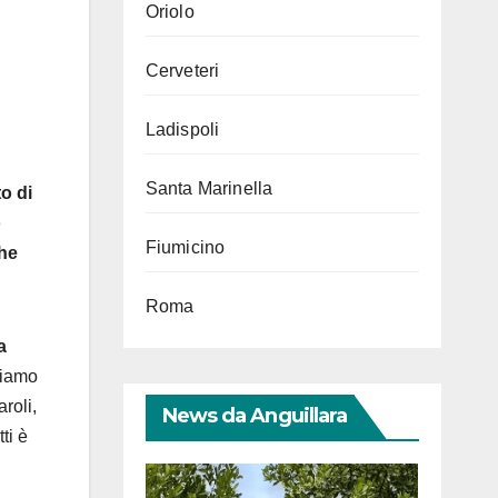
Oriolo
Cerveteri
Ladispoli
Santa Marinella
o di
o
Fiumicino
che
Roma
a
biamo
roli,
News da Anguillara
ti è