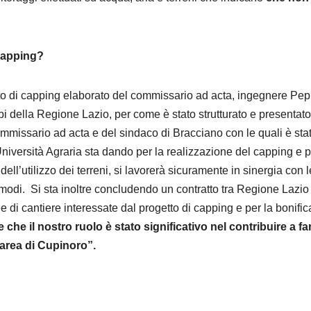
 capping?
tto di capping elaborato del commissario ad acta, ingegnere Pe
 della Regione Lazio, per come è stato strutturato e presentato
ommissario ad acta e del sindaco di Bracciano con le quali è sta
Università Agraria sta dando per la realizzazione del capping e p
ell’utilizzo dei terreni, si lavorerà sicuramente in sinergia con l
ei modi. Si sta inoltre concludendo un contratto tra Regione Lazio
ree di cantiere interessate dal progetto di capping e per la bonific
e che il nostro ruolo è stato significativo nel contribuire a fa
’area di Cupinoro”.