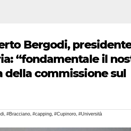
erto Bergodi, president
ria: “fondamentale il nos
a della commissione sul
di
,
#Bracciano
,
#capping
,
#Cupinoro
,
#Università