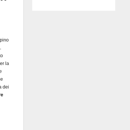
luglio ad
Anguillara
ppino
.
to
er la
e
 e
a dei
re