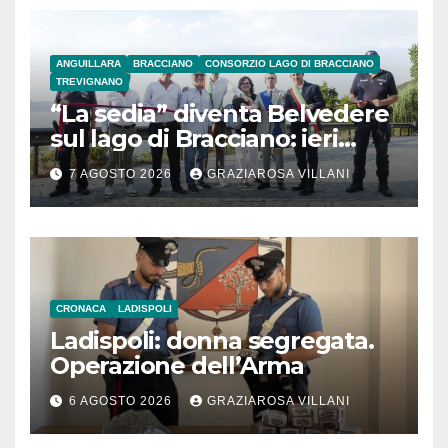
ANGUILLARA
BRACCIANO
CONSORZIO LAGO DI BRACCIANO
TREVIGNANO
“La sedia” diventa Belvedere
sul lago di Bracciano: ieri
l’inaugurazione
7 AGOSTO 2026
GRAZIAROSA VILLANI
CRONACA
LADISPOLI
Ladispoli: donna segregata.
Operazione dell’Arma
6 AGOSTO 2026
GRAZIAROSA VILLANI