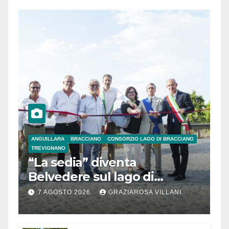
ANGUILLARA
BRACCIANO
CONSORZIO LAGO DI BRACCIANO
TREVIGNANO
“La sedia” diventa
Belvedere sul lago di
Bracciano: ieri
7 AGOSTO 2026
GRAZIAROSA VILLANI
l’inaugurazione