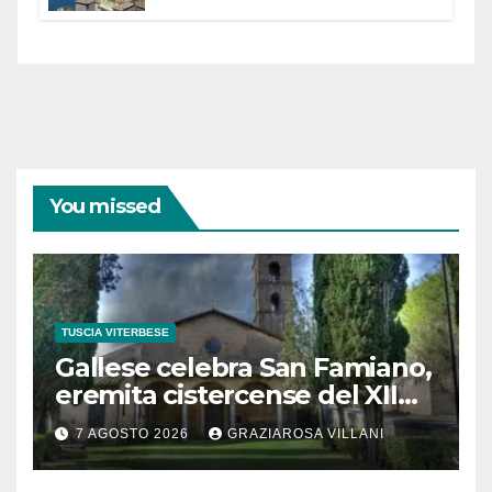
partecipazione e scelte politiche
coraggiose”
You missed
TUSCIA VITERBESE
Gallese celebra San Famiano,
eremita cistercense del XII
secolo
7 AGOSTO 2026
GRAZIAROSA VILLANI