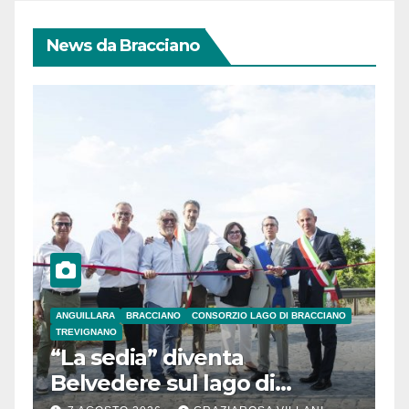
News da Bracciano
ANGUILLARA
BRACCIANO
CONSORZIO LAGO DI BRACCIANO
TREVIGNANO
“La sedia” diventa
Belvedere sul lago di
Bracciano: ieri