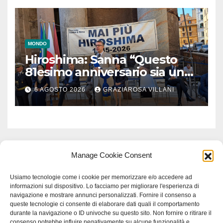
MONDO
Hiroshima: Sanna “Questo
81esimo anniversario sia un
monito per tutti”
6 AGOSTO 2026
GRAZIAROSA VILLANI
Manage Cookie Consent
Usiamo tecnologie come i cookie per memorizzare e/o accedere ad
informazioni sul dispositivo. Lo facciamo per migliorare l'esperienza di
navigazione e mostrare annunci personalizzati. Fornire il consenso a
queste tecnologie ci consente di elaborare dati quali il comportamento
durante la navigazione o ID univoche su questo sito. Non fornire o ritirare il
consenso potrebbe influire negativamente su alcune funzionalità e