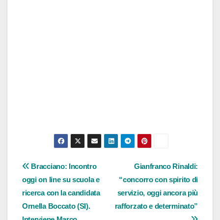
Navigazione
Bracciano: Incontro
Gianfranco Rinaldi:
oggi on line su scuola e
“concorro con spirito di
articoli
ricerca con la candidata
servizio, oggi ancora più
Ornella Boccato (SI).
rafforzato e determinato”
Interviene Marco