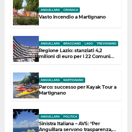
ANGUILLARA
CRONACA
Vasto incendio a Martignano
ANGUILLARA
BRACCIANO
LAGO
TREVIGNANO
Regione Lazio: stanziati 4,2
milioni di euro per i 22 Comuni
dell’Etruria Meridionale
ANGUILLARA
MARTIGNANO
Parco: successo per Kayak Tour a
Martignano
ANGUILLARA
POLITICA
Sinistra Italiana – AVS: “Per
Anguillara servono trasparenza,