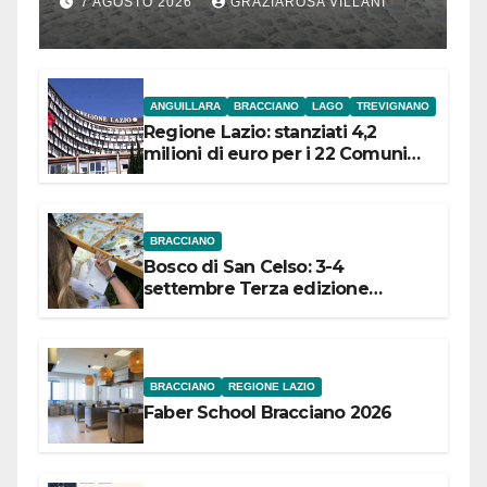
7 AGOSTO 2026
GRAZIAROSA VILLANI
l’inaugurazione
ANGUILLARA
BRACCIANO
LAGO
TREVIGNANO
Regione Lazio: stanziati 4,2
milioni di euro per i 22 Comuni
dell’Etruria Meridionale
BRACCIANO
Bosco di San Celso: 3-4
settembre Terza edizione
Festival “Storie in cielo e in terra”
BRACCIANO
REGIONE LAZIO
Faber School Bracciano 2026