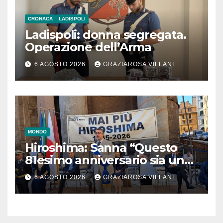
CRONACA
LADISPOLI
Ladispoli: donna segregata.
Operazione dell’Arma
6 AGOSTO 2026
GRAZIAROSA VILLANI
MONDO
Hiroshima: Sanna “Questo
81esimo anniversario sia un
monito per tutti”
6 AGOSTO 2026
GRAZIAROSA VILLANI