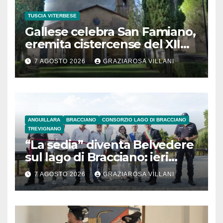
TUSCIA VITERBESE
Gallese celebra San Famiano,
eremita cistercense del XII
secolo
7 AGOSTO 2026
GRAZIAROSA VILLANI
ANGUILLARA
BRACCIANO
CONSORZIO LAGO DI BRACCIANO
TREVIGNANO
“La sedia” diventa Belvedere
sul lago di Bracciano: ieri
l’inaugurazione
7 AGOSTO 2026
GRAZIAROSA VILLANI