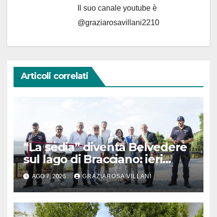
Il suo canale youtube è
@graziarosavillani2210
Articoli correlati
“La sedia” diventa Belvedere
sul lago di Bracciano: ieri
l’inaugurazione
AGO 7, 2026
GRAZIAROSA VILLANI