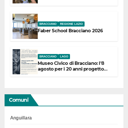
Festival “Storie in cielo e in terra”
BRACCIANO
REGIONE LAZIO
Faber School Bracciano 2026
BRACCIANO
LAGO
Museo Civico di Bracciano: l’8
agosto per i 20 anni progetto
“Conservare la memoria”
Comuni
Anguillara