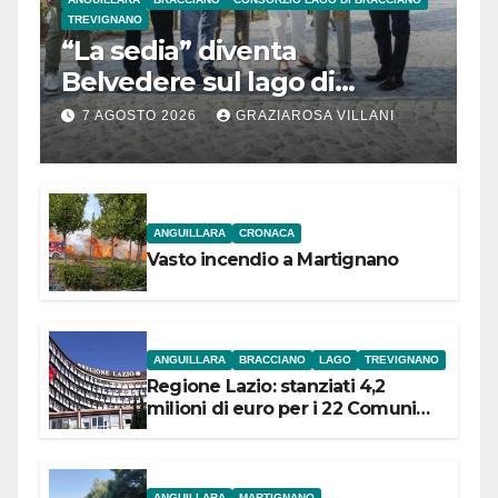
TREVIGNANO
“La sedia” diventa
Belvedere sul lago di
Bracciano: ieri
7 AGOSTO 2026
GRAZIAROSA VILLANI
l’inaugurazione
ANGUILLARA
CRONACA
Vasto incendio a Martignano
ANGUILLARA
BRACCIANO
LAGO
TREVIGNANO
Regione Lazio: stanziati 4,2
milioni di euro per i 22 Comuni
dell’Etruria Meridionale
ANGUILLARA
MARTIGNANO