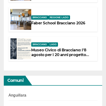
Festival “Storie in cielo e in terra”
BRACCIANO
REGIONE LAZIO
Faber School Bracciano 2026
BRACCIANO
LAGO
Museo Civico di Bracciano: l’8
agosto per i 20 anni progetto
“Conservare la memoria”
Comuni
Anguillara