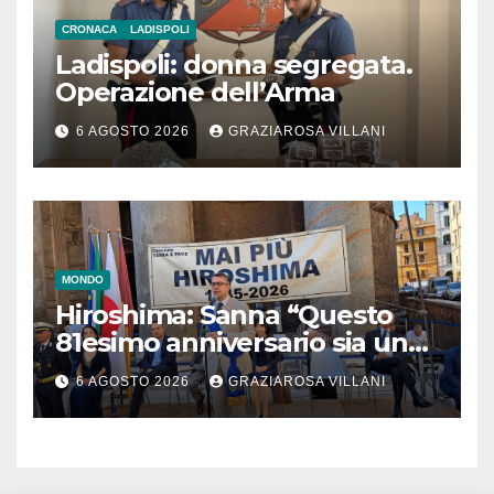
CRONACA
LADISPOLI
Ladispoli: donna segregata.
Operazione dell’Arma
6 AGOSTO 2026
GRAZIAROSA VILLANI
MONDO
Hiroshima: Sanna “Questo
81esimo anniversario sia un
monito per tutti”
6 AGOSTO 2026
GRAZIAROSA VILLANI