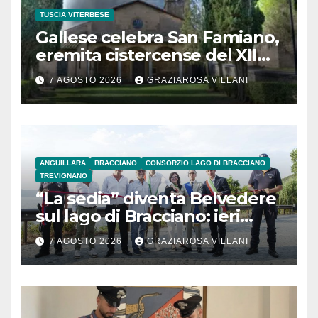
TUSCIA VITERBESE
Gallese celebra San Famiano,
eremita cistercense del XII
secolo
7 AGOSTO 2026
GRAZIAROSA VILLANI
ANGUILLARA
BRACCIANO
CONSORZIO LAGO DI BRACCIANO
TREVIGNANO
“La sedia” diventa Belvedere
sul lago di Bracciano: ieri
l’inaugurazione
7 AGOSTO 2026
GRAZIAROSA VILLANI