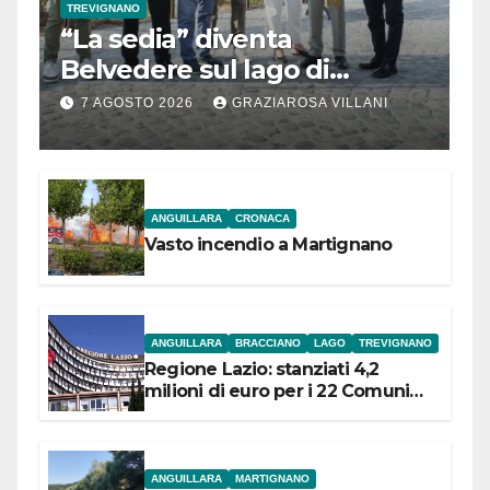
TREVIGNANO
“La sedia” diventa
Belvedere sul lago di
Bracciano: ieri
7 AGOSTO 2026
GRAZIAROSA VILLANI
l’inaugurazione
ANGUILLARA
CRONACA
Vasto incendio a Martignano
ANGUILLARA
BRACCIANO
LAGO
TREVIGNANO
Regione Lazio: stanziati 4,2
milioni di euro per i 22 Comuni
dell’Etruria Meridionale
ANGUILLARA
MARTIGNANO