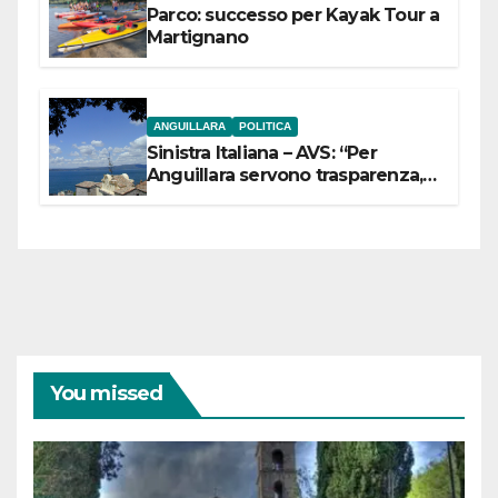
Parco: successo per Kayak Tour a
Martignano
ANGUILLARA
POLITICA
Sinistra Italiana – AVS: “Per
Anguillara servono trasparenza,
partecipazione e scelte politiche
coraggiose”
You missed