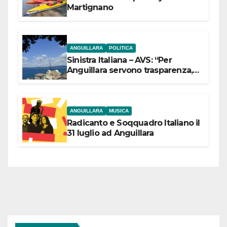
Martignano
ANGUILLARA
POLITICA
Sinistra Italiana – AVS: “Per
Anguillara servono trasparenza,
partecipazione e scelte politiche
coraggiose”
ANGUILLARA
MUSICA
Radicanto e Soqquadro Italiano il
31 luglio ad Anguillara