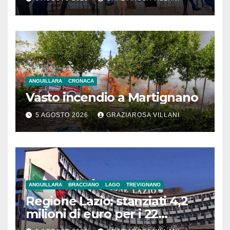
ANGUILLARA
CRONACA
Vasto incendio a Martignano
5 AGOSTO 2026
GRAZIAROSA VILLANI
ANGUILLARA
BRACCIANO
LAGO
TREVIGNANO
Regione Lazio: stanziati 4,2
milioni di euro per i 22
Comuni dell’Etruria