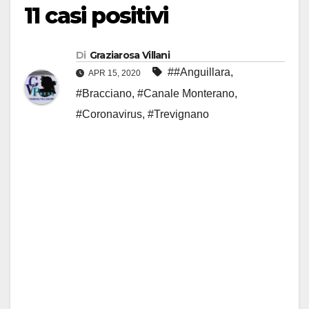
11 casi positivi
Di
Graziarosa Villani
##Anguillara
,
APR 15, 2020
#Bracciano
,
#Canale Monterano
,
#Coronavirus
,
#Trevignano