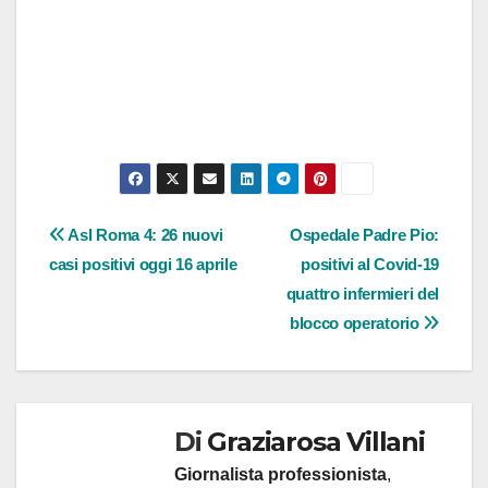
Navigazione
Asl Roma 4: 26 nuovi
Ospedale Padre Pio:
casi positivi oggi 16 aprile
positivi al Covid-19
articoli
quattro infermieri del
blocco operatorio
Di
Graziarosa Villani
Giornalista professionista
,