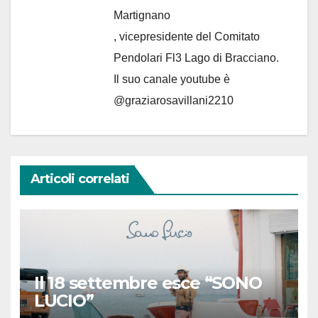
Martignano
, vicepresidente del Comitato
Pendolari Fl3 Lago di Bracciano.
Il suo canale youtube è
@graziarosavillani2210
Articoli correlati
Il 18 settembre esce “SONO
LUCIO”