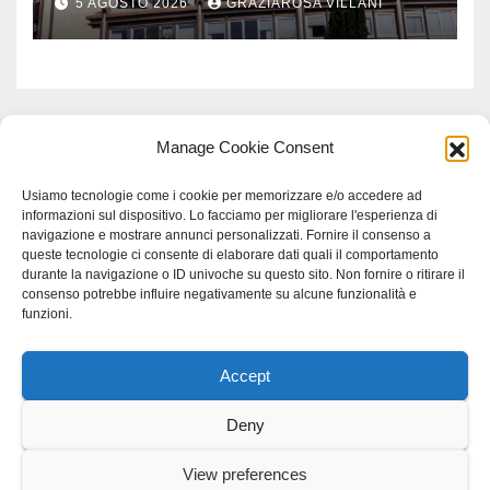
5 AGOSTO 2026
GRAZIAROSA VILLANI
Meridionale
Manage Cookie Consent
Usiamo tecnologie come i cookie per memorizzare e/o accedere ad
informazioni sul dispositivo. Lo facciamo per migliorare l'esperienza di
navigazione e mostrare annunci personalizzati. Fornire il consenso a
queste tecnologie ci consente di elaborare dati quali il comportamento
durante la navigazione o ID univoche su questo sito. Non fornire o ritirare il
consenso potrebbe influire negativamente su alcune funzionalità e
funzioni.
Accept
Proudly powered by WordPress
|
Tema: Newspaperex di
Themeansar
.
Deny
Home
Gerenza
home
Lavoro
Scienza
studio specialistico bracciano
View preferences
Villani Comunicazione