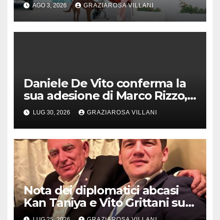
AGO 3, 2026
GRAZIAROSA VILLANI
Daniele De Vito conferma la
sua adesione di Marco Rizzo,
nel rispetto delle decisioni
LUG 30, 2026
GRAZIAROSA VILLANI
del 1° Congress
Nota dei diplomatici abcasi
Kan Taniya e Vito Grittani su
cosiddetto “ritiro
LUG 25, 2026
GRAZIAROSA VILLANI