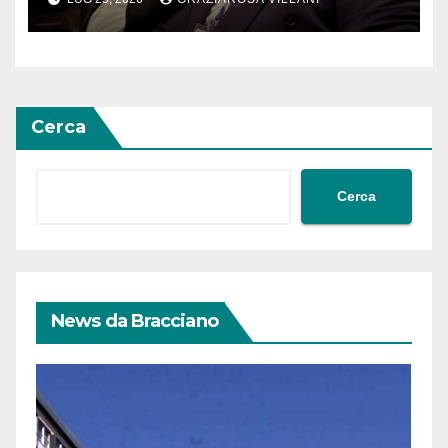
riconoscimento” di Abcasia e
Ossezia del Sud da parte della
Siria
Cerca
Cerca
News da Bracciano