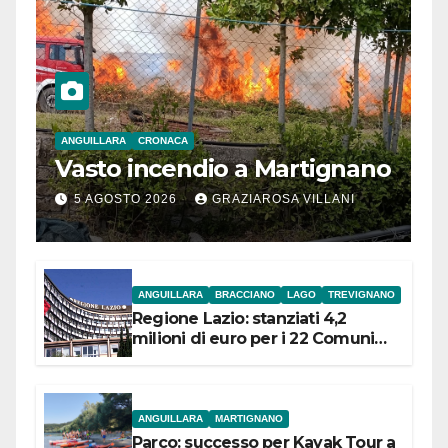
ANGUILLARA
CRONACA
Vasto incendio a Martignano
5 AGOSTO 2026
GRAZIAROSA VILLANI
ANGUILLARA
BRACCIANO
LAGO
TREVIGNANO
Regione Lazio: stanziati 4,2
milioni di euro per i 22 Comuni
dell’Etruria Meridionale
ANGUILLARA
MARTIGNANO
Parco: successo per Kayak Tour a