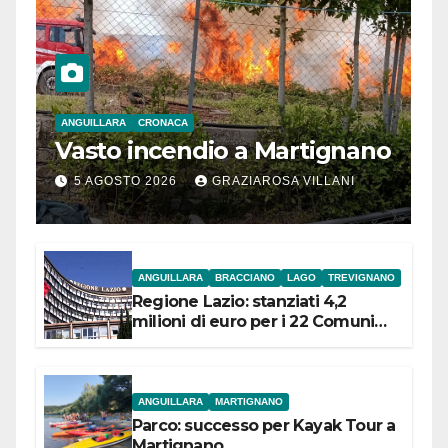
ANGUILLARA
CRONACA
Vasto incendio a Martignano
5 AGOSTO 2026
GRAZIAROSA VILLANI
ANGUILLARA
BRACCIANO
LAGO
TREVIGNANO
Regione Lazio: stanziati 4,2
milioni di euro per i 22 Comuni
dell’Etruria Meridionale
ANGUILLARA
MARTIGNANO
Parco: successo per Kayak Tour a
Martignano