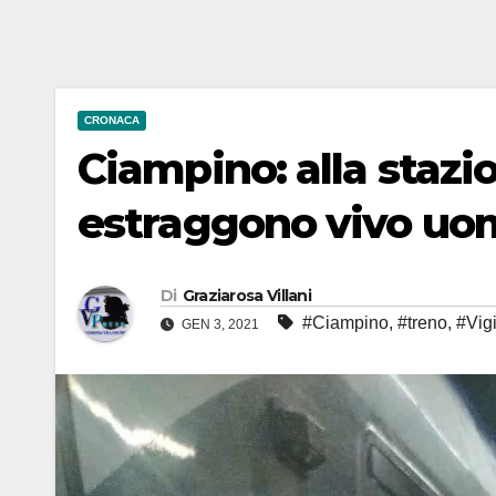
CRONACA
Ciampino: alla stazio
estraggono vivo uomo
Di
Graziarosa Villani
#Ciampino
,
#treno
,
#Vigi
GEN 3, 2021