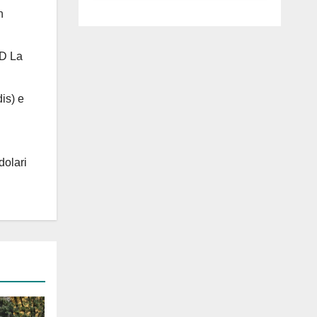
luglio ad
n
Anguillara
 D La
is) e
dolari