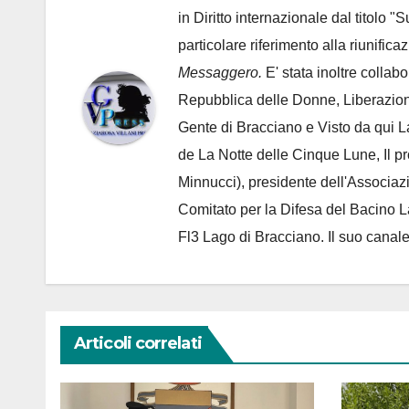
in Diritto internazionale dal titolo "
particolare riferimento alla riunific
Messaggero.
E' stata inoltre collab
Repubblica delle Donne, Liberazion
Gente di Bracciano
e Visto da qui L
de
La Notte delle Cinque Lune, Il p
Minnucci), presidente dell'
Associaz
Comitato per la Difesa del Bacino 
Fl3 Lago di Bracciano. Il suo cana
Articoli correlati