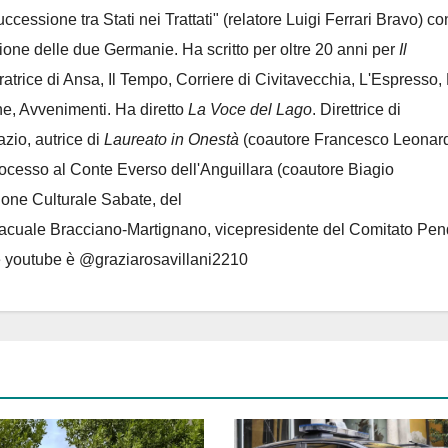
Successione tra Stati nei Trattati" (relatore Luigi Ferrari Bravo) co
azione delle due Germanie. Ha scritto per oltre 20 anni per
Il
oratrice di Ansa, Il Tempo, Corriere di Civitavecchia, L'Espresso,
e, Avvenimenti. Ha diretto
La Voce del Lago
. Direttrice di
azio, autrice di
Laureato in Onestà
(coautore Francesco Leonard
rocesso al Conte Everso dell'Anguillara
(coautore Biagio
ione Culturale Sabate
, del
Lacuale Bracciano-Martignano
, vicepresidente del Comitato Pen
le youtube è @graziarosavillani2210