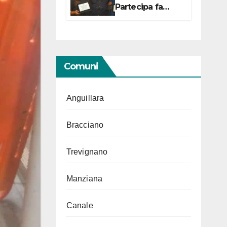
Partecipa fa
centro con due
campionesse di
Tiro a Segno in
vista delle urne
Comuni
Anguillara
Bracciano
Trevignano
Manziana
Canale