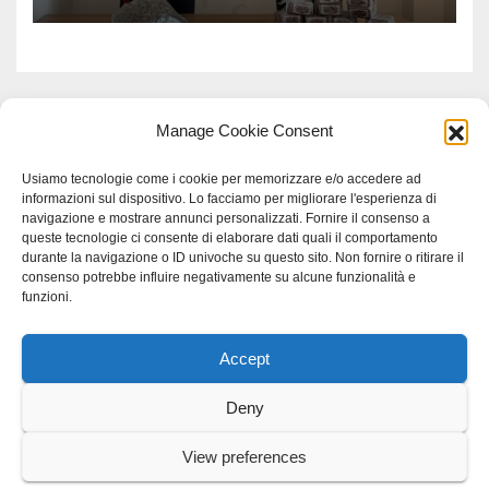
Manage Cookie Consent
Usiamo tecnologie come i cookie per memorizzare e/o accedere ad
informazioni sul dispositivo. Lo facciamo per migliorare l'esperienza di
navigazione e mostrare annunci personalizzati. Fornire il consenso a
queste tecnologie ci consente di elaborare dati quali il comportamento
durante la navigazione o ID univoche su questo sito. Non fornire o ritirare il
consenso potrebbe influire negativamente su alcune funzionalità e
funzioni.
Accept
Proudly powered by WordPress
|
Tema: Newspaperex di
Themeansar
.
Deny
Home
Gerenza
home
Lavoro
Scienza
studio specialistico bracciano
View preferences
Villani Comunicazione