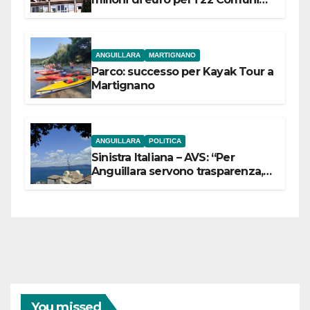
dell’Etruria Meridionale
ANGUILLARA
MARTIGNANO
Parco: successo per Kayak Tour a
Martignano
ANGUILLARA
POLITICA
Sinistra Italiana – AVS: “Per
Anguillara servono trasparenza,
partecipazione e scelte politiche
coraggiose”
You missed