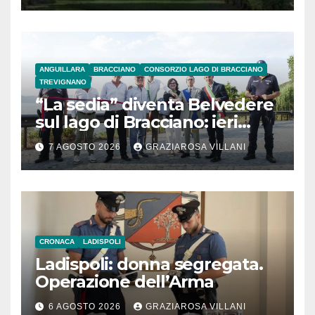
ANGUILLARA
BRACCIANO
CONSORZIO LAGO DI BRACCIANO
TREVIGNANO
“La sedia” diventa Belvedere
sul lago di Bracciano: ieri
l’inaugurazione
7 AGOSTO 2026
GRAZIAROSA VILLANI
CRONACA
LADISPOLI
Ladispoli: donna segregata.
Operazione dell’Arma
6 AGOSTO 2026
GRAZIAROSA VILLANI