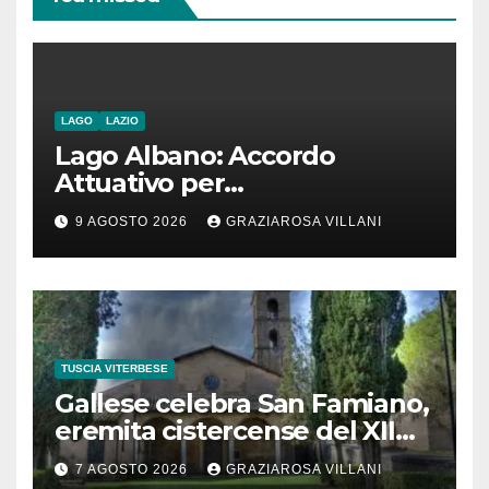
LAGO
LAZIO
Lago Albano: Accordo
Attuativo per
l’interconnessione
9 AGOSTO 2026
GRAZIAROSA VILLANI
acquedottistica da 29,5
milioni di euro
TUSCIA VITERBESE
Gallese celebra San Famiano,
eremita cistercense del XII
secolo
7 AGOSTO 2026
GRAZIAROSA VILLANI