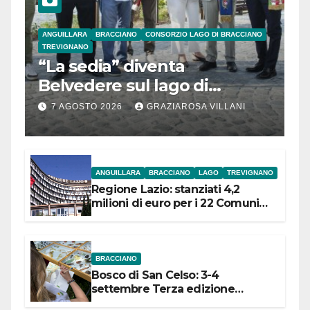
ANGUILLARA
BRACCIANO
CONSORZIO LAGO DI BRACCIANO
TREVIGNANO
“La sedia” diventa
Belvedere sul lago di
Bracciano: ieri
7 AGOSTO 2026
GRAZIAROSA VILLANI
l’inaugurazione
ANGUILLARA
BRACCIANO
LAGO
TREVIGNANO
Regione Lazio: stanziati 4,2
milioni di euro per i 22 Comuni
dell’Etruria Meridionale
BRACCIANO
Bosco di San Celso: 3-4
settembre Terza edizione
Festival “Storie in cielo e in terra”