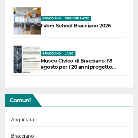
BRACCIANO
REGIONE LAZIO
Faber School Bracciano 2026
BRACCIANO
LAGO
Museo Civico di Bracciano: l’8
agosto per i 20 anni progetto
“Conservare la memoria”
Comuni
Anguillara
Bracciano