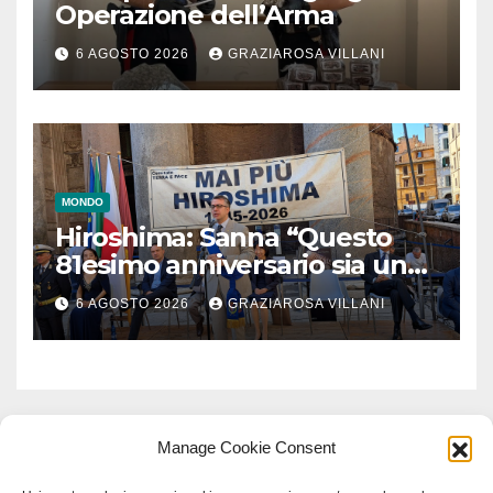
Operazione dell’Arma
6 AGOSTO 2026
GRAZIAROSA VILLANI
MONDO
Hiroshima: Sanna “Questo
81esimo anniversario sia un
monito per tutti”
6 AGOSTO 2026
GRAZIAROSA VILLANI
Manage Cookie Consent