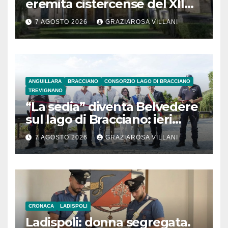
eremita cistercense del XII
secolo
7 AGOSTO 2026
GRAZIAROSA VILLANI
ANGUILLARA
BRACCIANO
CONSORZIO LAGO DI BRACCIANO
TREVIGNANO
“La sedia” diventa Belvedere
sul lago di Bracciano: ieri
l’inaugurazione
7 AGOSTO 2026
GRAZIAROSA VILLANI
CRONACA
LADISPOLI
Ladispoli: donna segregata.