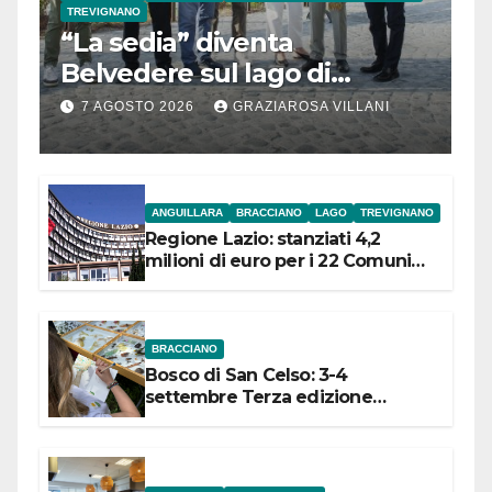
TREVIGNANO
“La sedia” diventa
Belvedere sul lago di
Bracciano: ieri
7 AGOSTO 2026
GRAZIAROSA VILLANI
l’inaugurazione
ANGUILLARA
BRACCIANO
LAGO
TREVIGNANO
Regione Lazio: stanziati 4,2
milioni di euro per i 22 Comuni
dell’Etruria Meridionale
BRACCIANO
Bosco di San Celso: 3-4
settembre Terza edizione
Festival “Storie in cielo e in terra”