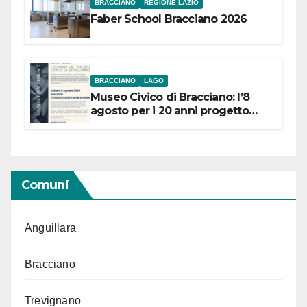
BRACCIANO
REGIONE LAZIO
Faber School Bracciano 2026
BRACCIANO
LAGO
Museo Civico di Bracciano: l’8
agosto per i 20 anni progetto
“Conservare la memoria”
Comuni
Anguillara
Bracciano
Trevignano