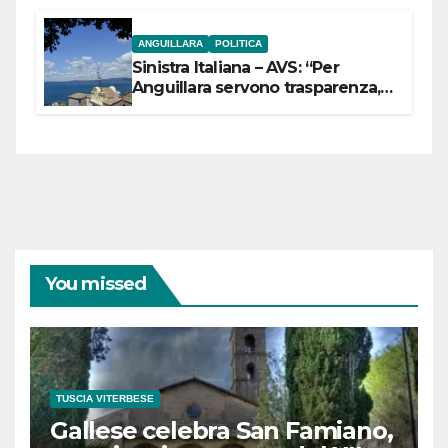
ANGUILLARA
POLITICA
Sinistra Italiana – AVS: “Per
Anguillara servono trasparenza,
partecipazione e scelte politiche
coraggiose”
You missed
TUSCIA VITERBESE
Gallese celebra San Famiano,