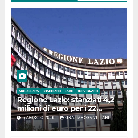
ANGUILLARA
BRACCIANO
LAGO
TREVIGNANO
Regione Lazio: stanziati 4,2
milioni di euro per i 22
Comuni dell’Etruria
5 AGOSTO 2026
GRAZIAROSA VILLANI
Meridionale