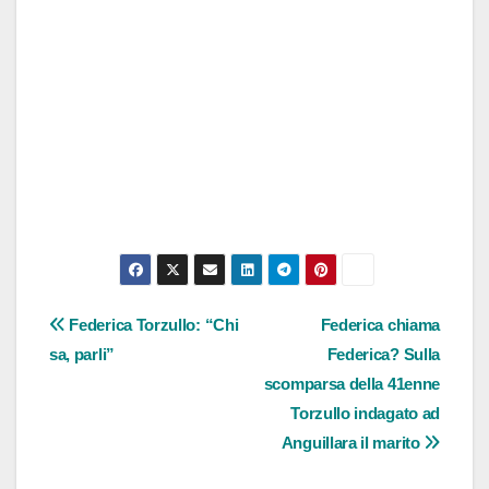
Navigazione
Federica Torzullo: “Chi
Federica chiama
sa, parli”
Federica? Sulla
articoli
scomparsa della 41enne
Torzullo indagato ad
Anguillara il marito