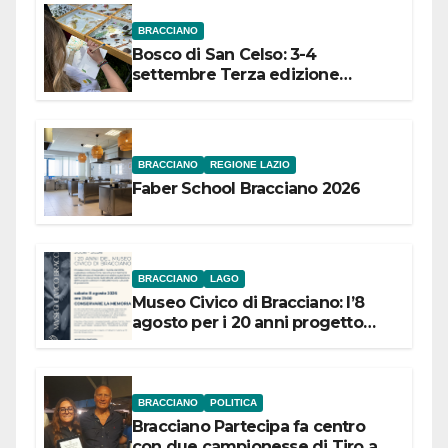
BRACCIANO
Bosco di San Celso: 3-4
settembre Terza edizione
Festival “Storie in cielo e in terra”
BRACCIANO
REGIONE LAZIO
Faber School Bracciano 2026
BRACCIANO
LAGO
Museo Civico di Bracciano: l’8
agosto per i 20 anni progetto
“Conservare la memoria”
BRACCIANO
POLITICA
Bracciano Partecipa fa centro
con due campionesse di Tiro a