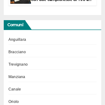
Segno in vista delle urne
Comuni
Anguillara
Bracciano
Trevignano
Manziana
Canale
Oriolo