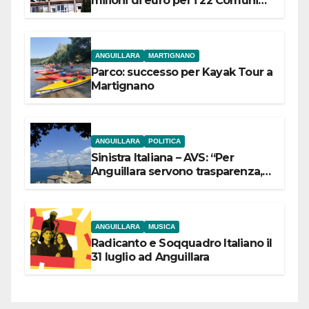
milioni di euro per i 22 Comuni
dell’Etruria Meridionale
ANGUILLARA
MARTIGNANO
Parco: successo per Kayak Tour a
Martignano
ANGUILLARA
POLITICA
Sinistra Italiana – AVS: “Per
Anguillara servono trasparenza,
partecipazione e scelte politiche
coraggiose”
ANGUILLARA
MUSICA
Radicanto e Soqquadro Italiano il
31 luglio ad Anguillara