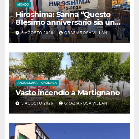
MONDO
Hiroshima: Sanna “Questo
81esimo anniversario sia un
monito per tutti”
6 AGOSTO 2026
GRAZIAROSA VILLANI
ANGUILLARA
CRONACA
Vasto incendio a Martignano
5 AGOSTO 2026
GRAZIAROSA VILLANI