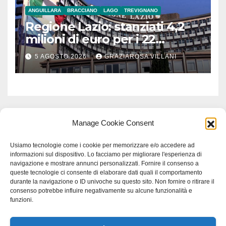
ANGUILLARA
BRACCIANO
LAGO
TREVIGNANO
Regione Lazio: stanziati 4,2
milioni di euro per i 22
Comuni dell’Etruria
5 AGOSTO 2026
GRAZIAROSA VILLANI
Meridionale
Manage Cookie Consent
Usiamo tecnologie come i cookie per memorizzare e/o accedere ad
informazioni sul dispositivo. Lo facciamo per migliorare l'esperienza di
navigazione e mostrare annunci personalizzati. Fornire il consenso a
queste tecnologie ci consente di elaborare dati quali il comportamento
durante la navigazione o ID univoche su questo sito. Non fornire o ritirare il
consenso potrebbe influire negativamente su alcune funzionalità e
funzioni.