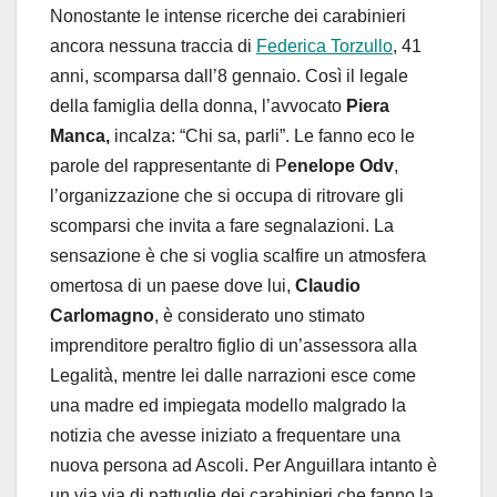
Nonostante le intense ricerche dei carabinieri
ancora nessuna traccia di
Federica Torzullo
, 41
anni, scomparsa dall’8 gennaio. Così il legale
della famiglia della donna, l’avvocato
Piera
Manca,
incalza: “Chi sa, parli”. Le fanno eco le
parole del rappresentante di P
enelope Odv
,
l’organizzazione che si occupa di ritrovare gli
scomparsi che invita a fare segnalazioni. La
sensazione è che si voglia scalfire un atmosfera
omertosa di un paese dove lui,
Claudio
Carlomagno
, è considerato uno stimato
imprenditore peraltro figlio di un’assessora alla
Legalità, mentre lei dalle narrazioni esce come
una madre ed impiegata modello malgrado la
notizia che avesse iniziato a frequentare una
nuova persona ad Ascoli. Per Anguillara intanto è
un via via di pattuglie dei carabinieri che fanno la