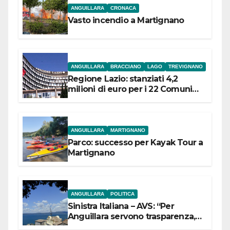
ANGUILLARA
CRONACA
Vasto incendio a Martignano
ANGUILLARA
BRACCIANO
LAGO
TREVIGNANO
Regione Lazio: stanziati 4,2
milioni di euro per i 22 Comuni
dell’Etruria Meridionale
ANGUILLARA
MARTIGNANO
Parco: successo per Kayak Tour a
Martignano
ANGUILLARA
POLITICA
Sinistra Italiana – AVS: “Per
Anguillara servono trasparenza,
partecipazione e scelte politiche