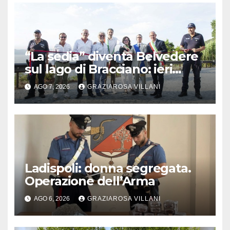
“La sedia” diventa Belvedere
sul lago di Bracciano: ieri
l’inaugurazione
AGO 7, 2026
GRAZIAROSA VILLANI
Ladispoli: donna segregata.
Operazione dell’Arma
AGO 6, 2026
GRAZIAROSA VILLANI