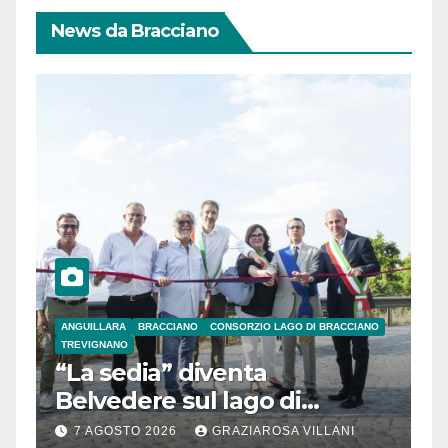
News da Bracciano
ANGUILLARA
BRACCIANO
CONSORZIO LAGO DI BRACCIANO
TREVIGNANO
“La sedia” diventa
Belvedere sul lago di
Bracciano: ieri
7 AGOSTO 2026
GRAZIAROSA VILLANI