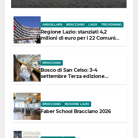
l’inaugurazione
ANGUILLARA
BRACCIANO
LAGO
TREVIGNANO
Regione Lazio: stanziati 4,2
milioni di euro per i 22 Comuni
dell’Etruria Meridionale
BRACCIANO
Bosco di San Celso: 3-4
settembre Terza edizione
Festival “Storie in cielo e in terra”
BRACCIANO
REGIONE LAZIO
Faber School Bracciano 2026