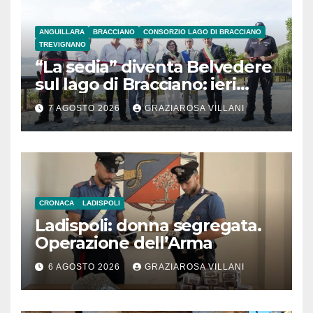
ANGUILLARA
BRACCIANO
CONSORZIO LAGO DI BRACCIANO
TREVIGNANO
“La sedia” diventa Belvedere
sul lago di Bracciano: ieri
l’inaugurazione
7 AGOSTO 2026
GRAZIAROSA VILLANI
CRONACA
LADISPOLI
Ladispoli: donna segregata.
Operazione dell’Arma
6 AGOSTO 2026
GRAZIAROSA VILLANI