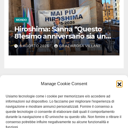
MONDO
Hiroshima: Sanna “Questo
81esimo anniversario sia un
monito per tutti”
6 AGOSTO 2026
GRAZIAROSA VILLANI
Manage Cookie Consent
Usiamo tecnologie come i cookie per memorizzare e/o accedere ad
informazioni sul dispositivo. Lo facciamo per migliorare l'esperienza di
navigazione e mostrare annunci personalizzati. Fornire il consenso a
queste tecnologie ci consente di elaborare dati quali il comportamento
durante la navigazione o ID univoche su questo sito. Non fornire o ritirare il
consenso potrebbe influire negativamente su alcune funzionalità e
funzioni.