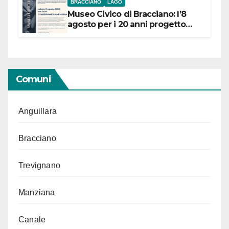
BRACCIANO
LAGO
Museo Civico di Bracciano: l’8
agosto per i 20 anni progetto
“Conservare la memoria”
Comuni
Anguillara
Bracciano
Trevignano
Manziana
Canale