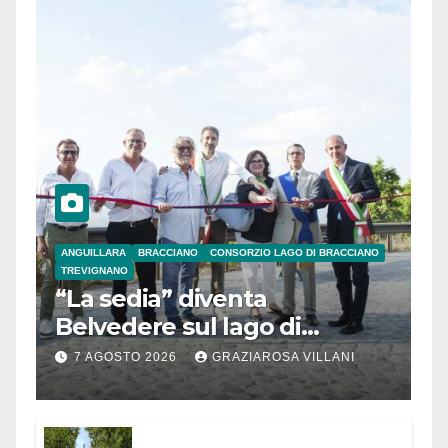
ANGUILLARA
BRACCIANO
CONSORZIO LAGO DI BRACCIANO
TREVIGNANO
“La sedia” diventa
Belvedere sul lago di
Bracciano: ieri
7 AGOSTO 2026
GRAZIAROSA VILLANI
l’inaugurazione