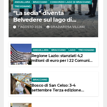
ANGUILLARA
BRACCIANO
CONSORZIO LAGO DI BRACCIANO
TREVIGNANO
“La sedia” diventa
Belvedere sul lago di
Bracciano: ieri
7 AGOSTO 2026
GRAZIAROSA VILLANI
l’inaugurazione
ANGUILLARA
BRACCIANO
LAGO
TREVIGNANO
Regione Lazio: stanziati 4,2
milioni di euro per i 22 Comuni
dell’Etruria Meridionale
BRACCIANO
Bosco di San Celso: 3-4
settembre Terza edizione
Festival “Storie in cielo e in terra”