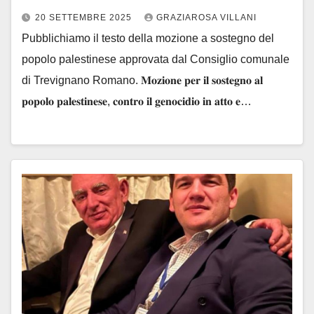
20 SETTEMBRE 2025
GRAZIAROSA VILLANI
Pubblichiamo il testo della mozione a sostegno del
popolo palestinese approvata dal Consiglio comunale
di Trevignano Romano. 𝐌𝐨𝐳𝐢𝐨𝐧𝐞 𝐩𝐞𝐫 𝐢𝐥 𝐬𝐨𝐬𝐭𝐞𝐠𝐧𝐨 𝐚𝐥
𝐩𝐨𝐩𝐨𝐥𝐨 𝐩𝐚𝐥𝐞𝐬𝐭𝐢𝐧𝐞𝐬𝐞, 𝐜𝐨𝐧𝐭𝐫𝐨 𝐢𝐥 𝐠𝐞𝐧𝐨𝐜𝐢𝐝𝐢𝐨 𝐢𝐧 𝐚𝐭𝐭𝐨 𝐞…