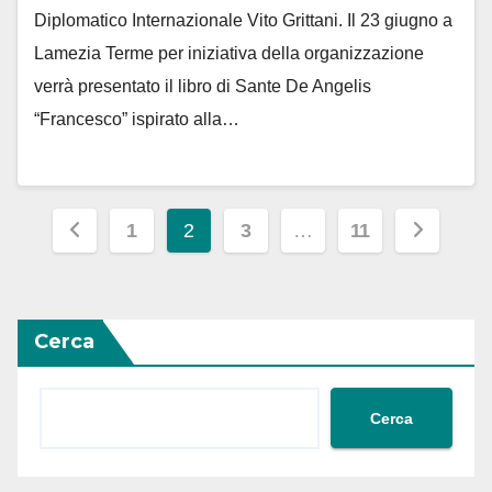
Diplomatico Internazionale Vito Grittani. Il 23 giugno a
Lamezia Terme per iniziativa della organizzazione
verrà presentato il libro di Sante De Angelis
“Francesco” ispirato alla…
Paginazione
1
2
3
…
11
degli
articoli
Cerca
Cerca