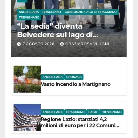
ANGUILLARA
BRACCIANO
CONSORZIO LAGO DI BRACCIANO
TREVIGNANO
“La sedia” diventa
Belvedere sul lago di
Bracciano: ieri
7 AGOSTO 2026
GRAZIAROSA VILLANI
l’inaugurazione
ANGUILLARA
CRONACA
Vasto incendio a Martignano
ANGUILLARA
BRACCIANO
LAGO
TREVIGNANO
Regione Lazio: stanziati 4,2
milioni di euro per i 22 Comuni
dell’Etruria Meridionale