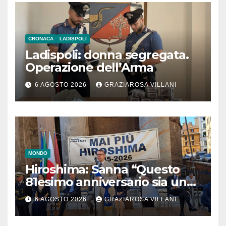
CRONACA
LADISPOLI
Ladispoli: donna segregata.
Operazione dell’Arma
6 AGOSTO 2026
GRAZIAROSA VILLANI
MONDO
Hiroshima: Sanna “Questo
81esimo anniversario sia un
monito per tutti”
6 AGOSTO 2026
GRAZIAROSA VILLANI