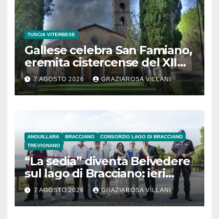
TUSCIA VITERBESE
Gallese celebra San Famiano,
eremita cistercense del XII
secolo
7 AGOSTO 2026
GRAZIAROSA VILLANI
ANGUILLARA
BRACCIANO
CONSORZIO LAGO DI BRACCIANO
TREVIGNANO
“La sedia” diventa Belvedere
sul lago di Bracciano: ieri
l’inaugurazione
7 AGOSTO 2026
GRAZIAROSA VILLANI