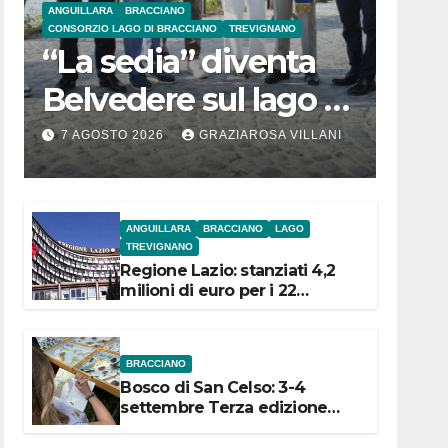
ANGUILLARA
BRACCIANO
CONSORZIO LAGO DI BRACCIANO
TREVIGNANO
“La sedia” diventa
Belvedere sul lago di
Bracciano: ieri
7 AGOSTO 2026
GRAZIAROSA VILLANI
l’inaugurazione
ANGUILLARA
BRACCIANO
LAGO
TREVIGNANO
Regione Lazio: stanziati 4,2
milioni di euro per i 22
Comuni dell’Etruria
Meridionale
BRACCIANO
Bosco di San Celso: 3-4
settembre Terza edizione
Festival “Storie in cielo e in
terra”