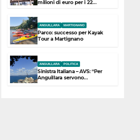
milioni di euro per i 22
Comuni dell’Etruria
Meridionale
ANGUILLARA
MARTIGNANO
Parco: successo per Kayak
Tour a Martignano
ANGUILLARA
POLITICA
Sinistra Italiana – AVS: “Per
Anguillara servono
trasparenza, partecipazione e
scelte politiche coraggiose”