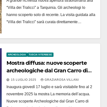
A grande richiesta nuova apertura straordinaria alla
“Villa dei Tralicci” a Tarquinia. Gli archeologi lo
hanno scoperto solo di recente. La visita guidata alla
“Villa dei Tralicci” sarà curata direttamente…
ARCHEOLOGIA
TUSCIA VITERBESE
Mostra diffusa: nuove scoperte
archeologiche dal Gran Carro di
Bolsena
15 LUGLIO 2025
GRAZIAROSA VILLANI
Inaugura giovedì 17 luglio e sarà visitabile fino al 2
novembre 2025 la mostra La memoria dell’acqua.
Nuove scoperte Archeologiche dal Gran Carro di