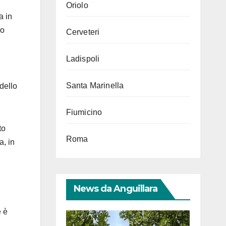
Oriolo
a in
do
Cerveteri
Ladispoli
Santa Marinella
dello
Fiumicino
to
Roma
a, in
News da Anguillara
e è