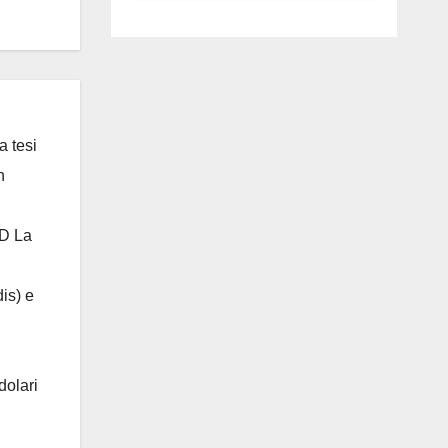
luglio ad
Anguillara
a tesi
n
 D La
is) e
dolari