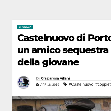
CRONACA
Castelnuovo di Porto
un amico sequestra 
della giovane
Di
Graziarosa Villani
#Castelnuovo
,
#coppiet
APR 18, 2019