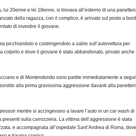
 lui 20enne e lei 18enne, si trovava all’esterno di una panetteri
danzato della ragazza, con il complice, è arrivato sul posto a bor
ntato di investire il giovane.
ima picchiandolo e costringendolo a salire sull’autovettura per
a colpirlo e dove il giovane è stato abbandonato, privato anche 
acciano e di Monterotondo sono partite immediatamente a segui
istito alla prima gravissima aggressione davanti alla panetteri
ggressori mentre si accingevano a lavare l’auto in un
car wash
di
 presenti sulla carrozzeria. La vittima dell’aggressione è stata
atizzata, e accompagnata all’ospedale Sant’Andrea di Roma, dov
naso e trauma cranico.