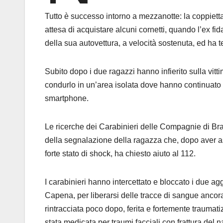
Tutto è successo intorno a mezzanotte: la coppietta,
attesa di acquistare alcuni cornetti, quando l’ex fi
della sua autovettura, a velocità sostenuta, ed ha te
Subito dopo i due ragazzi hanno infierito sulla vitt
condurlo in un’area isolata dove hanno continuato 
smartphone.
Le ricerche dei Carabinieri delle Compagnie di Br
della segnalazione della ragazza che, dopo aver ass
forte stato di shock, ha chiesto aiuto al 112.
I carabinieri hanno intercettato e bloccato i due a
Capena, per liberarsi delle tracce di sangue ancora
rintracciata poco dopo, ferita e fortemente traum
stata medicata per traumi facciali con frattura del 