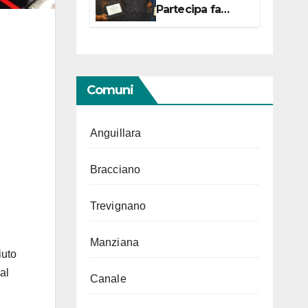
Partecipa fa
centro con due
campionesse di
Tiro a Segno in
vista delle urne
Comuni
Anguillara
Bracciano
Trevignano
Manziana
iuto
al
Canale