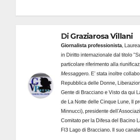
articoli
Di
Graziarosa Villani
Giornalista professionista
, Laurea
in Diritto internazionale dal titolo "
particolare riferimento alla riunific
Messaggero.
E' stata inoltre collab
Repubblica delle Donne, Liberazion
Gente di Bracciano
e Visto da qui L
de
La Notte delle Cinque Lune, Il p
Minnucci), presidente dell'
Associaz
Comitato per la Difesa del Bacino 
Fl3 Lago di Bracciano. Il suo cana