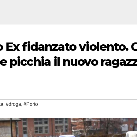
 Ex fidanzato violento. 
e picchia il nuovo ragaz
ta
,
#droga
,
#Porto