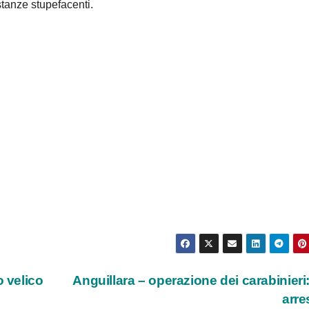
ostanze stupefacenti.
o velico
Anguillara – operazione dei carabinieri
arre