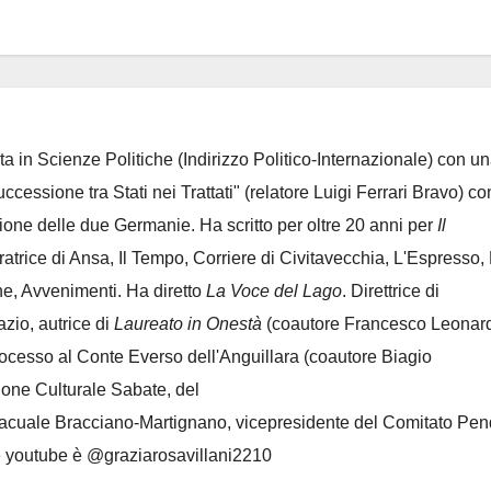
ta in Scienze Politiche (Indirizzo Politico-Internazionale) con un
Successione tra Stati nei Trattati" (relatore Luigi Ferrari Bravo) co
azione delle due Germanie. Ha scritto per oltre 20 anni per
Il
oratrice di Ansa, Il Tempo, Corriere di Civitavecchia, L'Espresso,
e, Avvenimenti. Ha diretto
La Voce del Lago
. Direttrice di
azio, autrice di
Laureato in Onestà
(coautore Francesco Leonard
rocesso al Conte Everso dell'Anguillara
(coautore Biagio
ione Culturale Sabate
, del
Lacuale Bracciano-Martignano
, vicepresidente del Comitato Pen
le youtube è @graziarosavillani2210