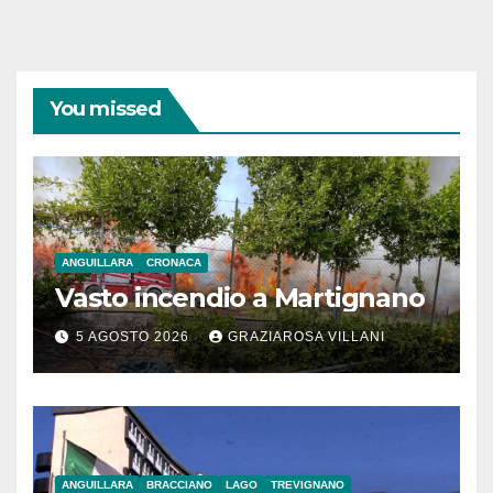
You missed
ANGUILLARA
CRONACA
Vasto incendio a Martignano
5 AGOSTO 2026
GRAZIAROSA VILLANI
ANGUILLARA
BRACCIANO
LAGO
TREVIGNANO