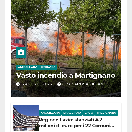
ANGUILLARA
CRONACA
Vasto incendio a Martignano
5 AGOSTO 2026
GRAZIAROSA VILLANI
ANGUILLARA
BRACCIANO
LAGO
TREVIGNANO
Regione Lazio: stanziati 4,2
milioni di euro per i 22 Comuni
dell’Etruria Meridionale