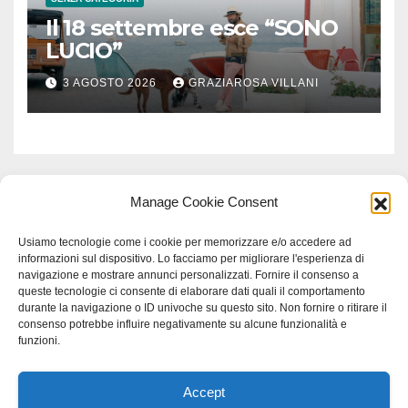
Il 18 settembre esce “SONO
LUCIO”
3 AGOSTO 2026
GRAZIAROSA VILLANI
Manage Cookie Consent
Usiamo tecnologie come i cookie per memorizzare e/o accedere ad
informazioni sul dispositivo. Lo facciamo per migliorare l'esperienza di
navigazione e mostrare annunci personalizzati. Fornire il consenso a
queste tecnologie ci consente di elaborare dati quali il comportamento
durante la navigazione o ID univoche su questo sito. Non fornire o ritirare il
consenso potrebbe influire negativamente su alcune funzionalità e
funzioni.
Accept
Proudly powered by WordPress
|
Tema: Newspaperex di
Themeansar
.