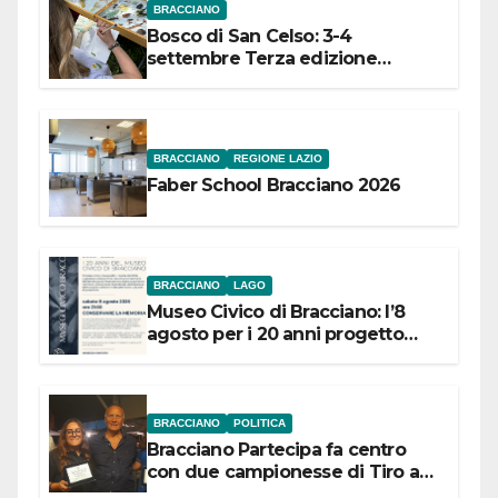
BRACCIANO
Bosco di San Celso: 3-4
settembre Terza edizione
Festival “Storie in cielo e in terra”
BRACCIANO
REGIONE LAZIO
Faber School Bracciano 2026
BRACCIANO
LAGO
Museo Civico di Bracciano: l’8
agosto per i 20 anni progetto
“Conservare la memoria”
BRACCIANO
POLITICA
Bracciano Partecipa fa centro
con due campionesse di Tiro a
Segno in vista delle urne