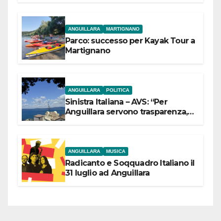
ANGUILLARA
MARTIGNANO
Parco: successo per Kayak Tour a
Martignano
ANGUILLARA
POLITICA
Sinistra Italiana – AVS: “Per
Anguillara servono trasparenza,
partecipazione e scelte politiche
coraggiose”
ANGUILLARA
MUSICA
Radicanto e Soqquadro Italiano il
31 luglio ad Anguillara