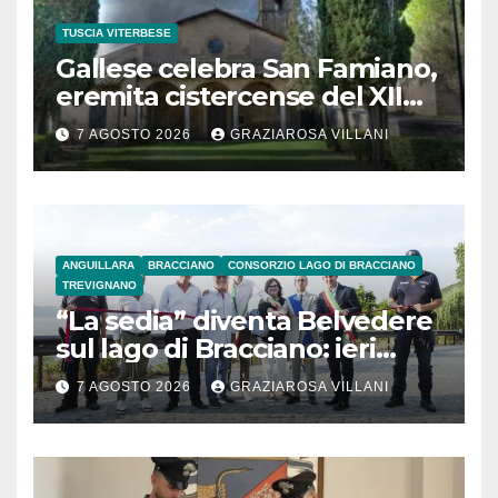
TUSCIA VITERBESE
Gallese celebra San Famiano,
eremita cistercense del XII
secolo
7 AGOSTO 2026
GRAZIAROSA VILLANI
ANGUILLARA
BRACCIANO
CONSORZIO LAGO DI BRACCIANO
TREVIGNANO
“La sedia” diventa Belvedere
sul lago di Bracciano: ieri
l’inaugurazione
7 AGOSTO 2026
GRAZIAROSA VILLANI