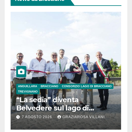
ANGUILLARA
BRACCIANO
CONSORZIO LAGO DI BRACCIANO
TREVIGNANO
“La sedia” diventa
Belvedere sul lago di
Bracciano: ieri
7 AGOSTO 2026
GRAZIAROSA VILLANI
l’inaugurazione