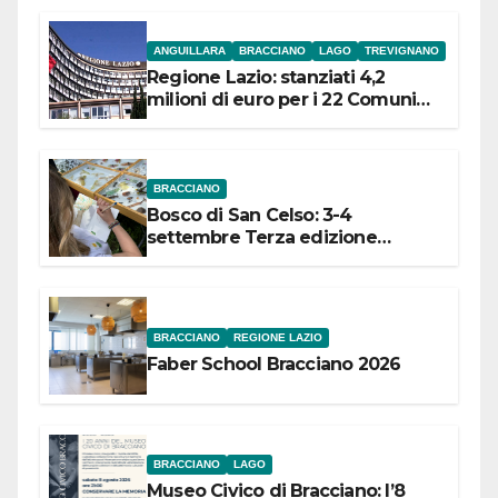
ANGUILLARA
BRACCIANO
LAGO
TREVIGNANO
Regione Lazio: stanziati 4,2
milioni di euro per i 22 Comuni
dell’Etruria Meridionale
BRACCIANO
Bosco di San Celso: 3-4
settembre Terza edizione
Festival “Storie in cielo e in terra”
BRACCIANO
REGIONE LAZIO
Faber School Bracciano 2026
BRACCIANO
LAGO
Museo Civico di Bracciano: l’8