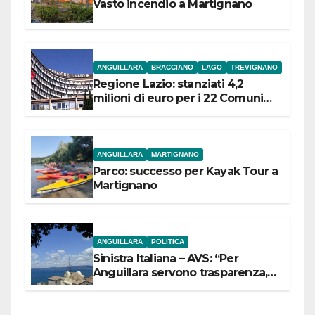
Vasto incendio a Martignano
ANGUILLARA
BRACCIANO
LAGO
TREVIGNANO
Regione Lazio: stanziati 4,2
milioni di euro per i 22 Comuni
dell’Etruria Meridionale
ANGUILLARA
MARTIGNANO
Parco: successo per Kayak Tour a
Martignano
ANGUILLARA
POLITICA
Sinistra Italiana – AVS: “Per
Anguillara servono trasparenza,
partecipazione e scelte politiche
coraggiose”