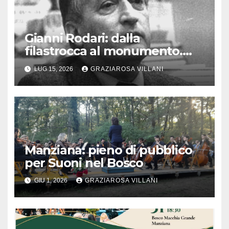
Gianni Rodari: dalla
filastrocca al monumento.
Manziana celebra il genio
LUG 15, 2026
GRAZIAROSA VILLANI
Manziana: pieno di pubblico
per Suoni nel Bosco
GIU 1, 2026
GRAZIAROSA VILLANI