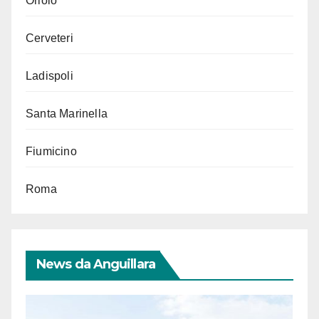
Oriolo
Cerveteri
Ladispoli
Santa Marinella
Fiumicino
Roma
News da Anguillara