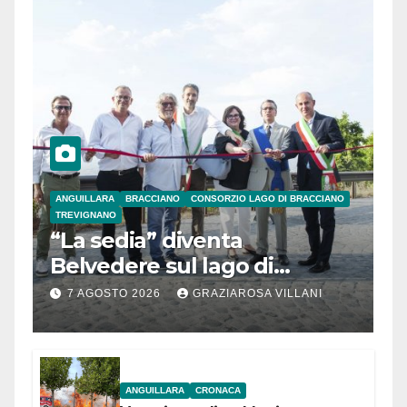
ANGUILLARA
BRACCIANO
CONSORZIO LAGO DI BRACCIANO
TREVIGNANO
“La sedia” diventa
Belvedere sul lago di
Bracciano: ieri
7 AGOSTO 2026
GRAZIAROSA VILLANI
l’inaugurazione
ANGUILLARA
CRONACA