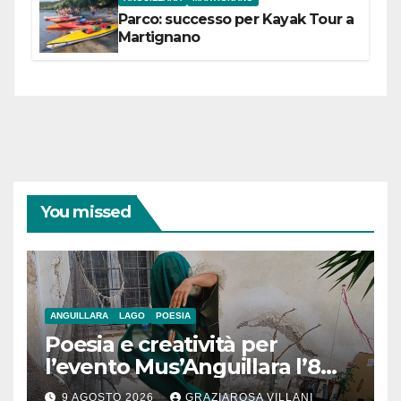
Parco: successo per Kayak Tour a
Martignano
You missed
ANGUILLARA
LAGO
POESIA
Poesia e creatività per
l’evento Mus’Anguillara l’8
agosto 2026 al Museo
9 AGOSTO 2026
GRAZIAROSA VILLANI