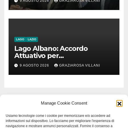
9 AGOSTO 2026
GRAZIAROSA VILLANI
romeno. “Non si può invocare
la costruzione di ponti e allo
stesso tempo condannare
chiunque li attraversi”
LAGO
LAZIO
Lago Albano: Accordo
Attuativo per
l’interconnessione
9 AGOSTO 2026
GRAZIAROSA VILLANI
acquedottistica da 29,5
milioni di euro
Manage Cookie Consent
Usiamo tecnologie come i cookie per memorizzare e/o accedere ad
informazioni sul dispositivo. Lo facciamo per migliorare l'esperienza di
navigazione e mostrare annunci personalizzati. Fornire il consenso a