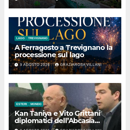
Contadino
LAGO
TREVIGNANO
A Ferragosto a Trevignano la
processione sul lago
9 AGOSTO 2026
GRAZIAROSA VILLANI
ESTERI
MONDO
Kan Taniya e Vito Grittani
diplomatici dell’Abcasia
contro nota del governo