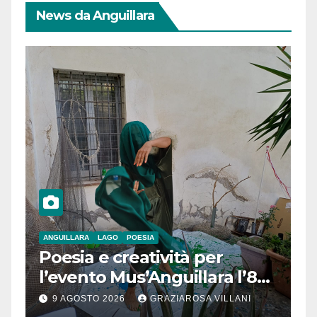
News da Anguillara
ANGUILLARA
LAGO
POESIA
Poesia e creatività per
l’evento Mus’Anguillara l’8
agosto 2026 al Museo
9 AGOSTO 2026
GRAZIAROSA VILLANI
Contadino