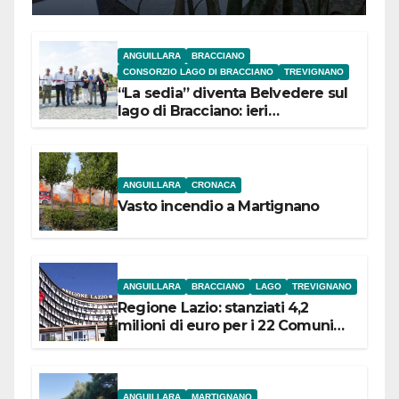
ANGUILLARA
BRACCIANO
CONSORZIO LAGO DI BRACCIANO
TREVIGNANO
“La sedia” diventa Belvedere sul
lago di Bracciano: ieri
l’inaugurazione
ANGUILLARA
CRONACA
Vasto incendio a Martignano
ANGUILLARA
BRACCIANO
LAGO
TREVIGNANO
Regione Lazio: stanziati 4,2
milioni di euro per i 22 Comuni
dell’Etruria Meridionale
ANGUILLARA
MARTIGNANO