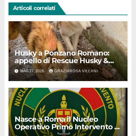
Articoli correlati
Husky a Ponzano Romano:
appello di Rescue Husky &
Friends ODV: “Li abbiamo
MAG 27, 2026
GRAZIAROSA VILLANI
tirati fuori, ora dobbiamo
salvarli”
Nasce a Roma il Nucleo
Operativo Primo Intervento di
Fare Ambiente contro illeciti