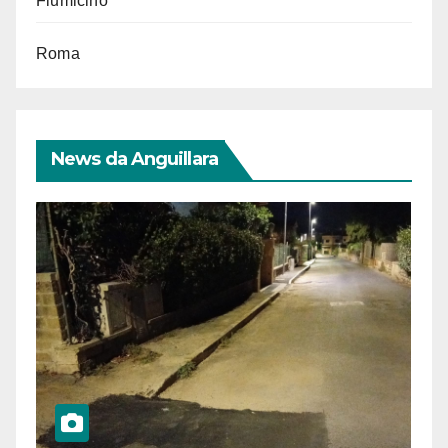
Fiumicino
Roma
News da Anguillara