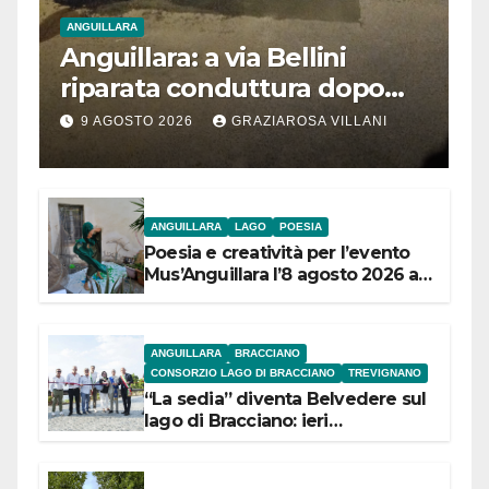
ANGUILLARA
Anguillara: a via Bellini
riparata conduttura dopo
segnalazione IdD
9 AGOSTO 2026
GRAZIAROSA VILLANI
ANGUILLARA
LAGO
POESIA
Poesia e creatività per l’evento
Mus’Anguillara l’8 agosto 2026 al
Museo Contadino
ANGUILLARA
BRACCIANO
CONSORZIO LAGO DI BRACCIANO
TREVIGNANO
“La sedia” diventa Belvedere sul
lago di Bracciano: ieri
l’inaugurazione