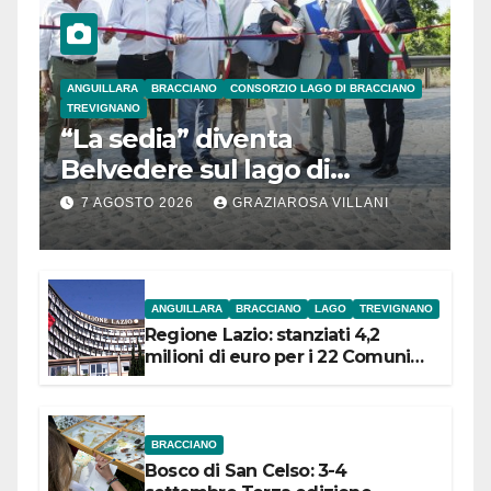
ANGUILLARA
BRACCIANO
CONSORZIO LAGO DI BRACCIANO
TREVIGNANO
“La sedia” diventa
Belvedere sul lago di
Bracciano: ieri
7 AGOSTO 2026
GRAZIAROSA VILLANI
l’inaugurazione
ANGUILLARA
BRACCIANO
LAGO
TREVIGNANO
Regione Lazio: stanziati 4,2
milioni di euro per i 22 Comuni
dell’Etruria Meridionale
BRACCIANO
Bosco di San Celso: 3-4