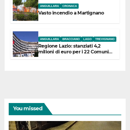
ANGUILLARA
CRONACA
Vasto incendio a Martignano
ANGUILLARA
BRACCIANO
LAGO
TREVIGNANO
Regione Lazio: stanziati 4,2
milioni di euro per i 22 Comuni
dell’Etruria Meridionale
You missed