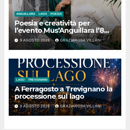
ANGUILLARA
LAGO
POESIA
Poesia e creatività per
l’evento Mus’Anguillara l’8
agosto 2026 al Museo
9 AGOSTO 2026
GRAZIAROSA VILLANI
Contadino
LAGO
TREVIGNANO
A Ferragosto a Trevignano la
processione sul lago
9 AGOSTO 2026
GRAZIAROSA VILLANI