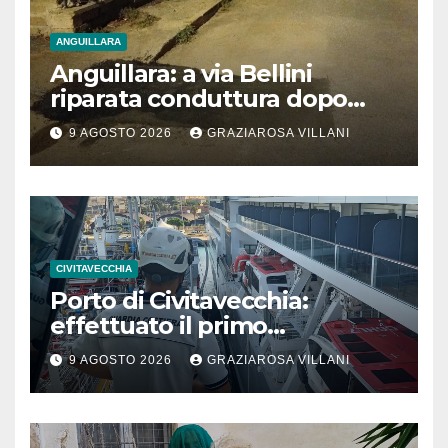
ANGUILLARA
Anguillara: a via Bellini
riparata conduttura dopo
segnalazione IdD
9 AGOSTO 2026
GRAZIAROSA VILLANI
CIVITAVECCHIA
Porto di Civitavecchia:
effettuato il primo
rifornimento di GNL ad una
9 AGOSTO 2026
GRAZIAROSA VILLANI
nave da crociera