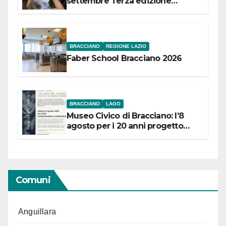
settembre Terza edizione
Festival “Storie in cielo e in terra”
BRACCIANO
REGIONE LAZIO
Faber School Bracciano 2026
BRACCIANO
LAGO
Museo Civico di Bracciano: l’8
agosto per i 20 anni progetto
“Conservare la memoria”
Comuni
Anguillara