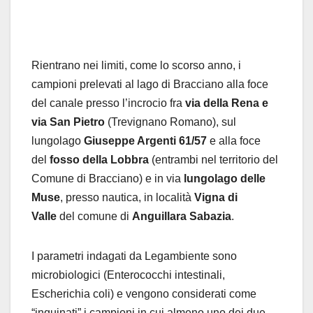
Rientrano nei limiti, come lo scorso anno, i
campioni prelevati al lago di Bracciano alla foce
del canale presso l’incrocio fra
via della Rena e
via San Pietro
(Trevignano Romano), sul
lungolago
Giuseppe Argenti 61/57
e alla foce
del
fosso della Lobbra
(entrambi nel territorio del
Comune di Bracciano) e in via
lungolago delle
Muse
, presso nautica, in località
Vigna di
Valle
del comune di
Anguillara Sabazia
.
I parametri indagati da Legambiente sono
microbiologici (Enterococchi intestinali,
Escherichia coli) e vengono considerati come
“inquinati” i campioni in cui almeno uno dei due