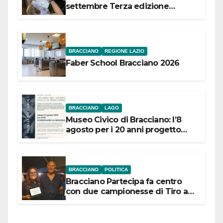
settembre Terza edizione
Festival “Storie in cielo e in terra”
BRACCIANO
REGIONE LAZIO
Faber School Bracciano 2026
BRACCIANO
LAGO
Museo Civico di Bracciano: l’8
agosto per i 20 anni progetto
“Conservare la memoria”
BRACCIANO
POLITICA
Bracciano Partecipa fa centro
con due campionesse di Tiro a
Segno in vista delle urne