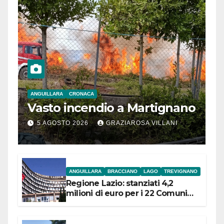
ANGUILLARA
CRONACA
Vasto incendio a Martignano
5 AGOSTO 2026
GRAZIAROSA VILLANI
ANGUILLARA
BRACCIANO
LAGO
TREVIGNANO
Regione Lazio: stanziati 4,2
milioni di euro per i 22 Comuni
dell’Etruria Meridionale