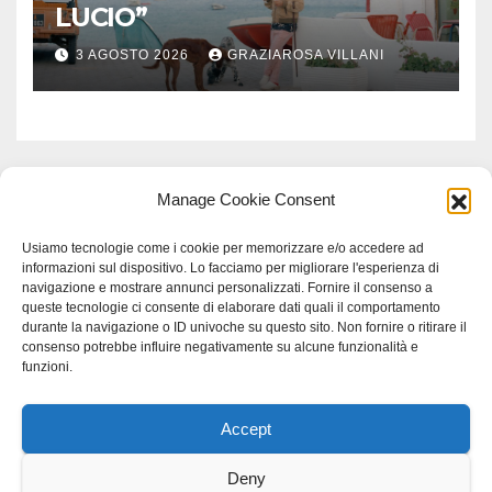
LUCIO”
3 AGOSTO 2026
GRAZIAROSA VILLANI
Manage Cookie Consent
Usiamo tecnologie come i cookie per memorizzare e/o accedere ad
informazioni sul dispositivo. Lo facciamo per migliorare l'esperienza di
navigazione e mostrare annunci personalizzati. Fornire il consenso a
queste tecnologie ci consente di elaborare dati quali il comportamento
durante la navigazione o ID univoche su questo sito. Non fornire o ritirare il
consenso potrebbe influire negativamente su alcune funzionalità e
funzioni.
Accept
Proudly powered by WordPress
|
Tema: Newspaperex di
Themeansar
.
Deny
Home
Gerenza
home
Lavoro
Scienza
studio specialistico bracciano