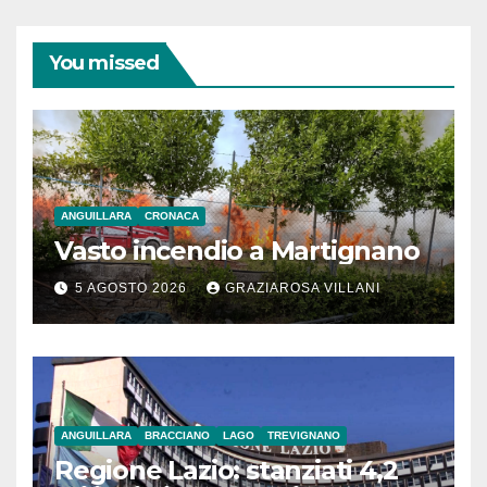
You missed
ANGUILLARA
CRONACA
Vasto incendio a Martignano
5 AGOSTO 2026
GRAZIAROSA VILLANI
ANGUILLARA
BRACCIANO
LAGO
TREVIGNANO
Regione Lazio: stanziati 4,2