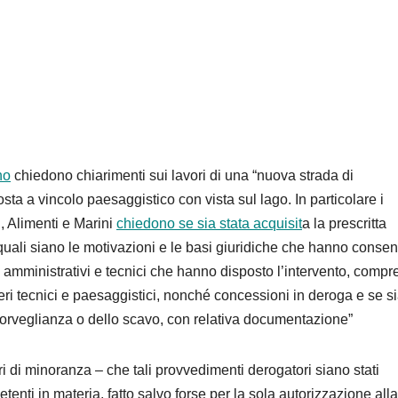
no
chiedono chiarimenti sui lavori di una “nuova strada di
sta a vincolo paesaggistico con vista sul lago. In particolare i
i, Alimenti e Marini
chiedono se sia stata acquisit
a la prescritta
quali siano le motivazioni e le basi giuridiche che hanno consen
tti amministrativi e tecnici che hanno disposto l’intervento, compr
ri tecnici e paesaggistici, nonché concessioni in deroga e se s
orveglianza o dello scavo, con relativa documentazione”
eri di minoranza – che tali provvedimenti derogatori siano stati
tenti in materia, fatto salvo forse per la sola autorizzazione alla