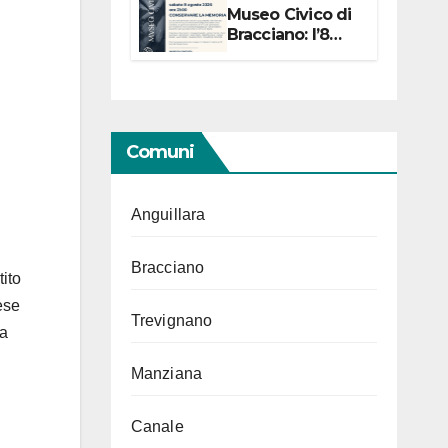
Museo Civico di
Bracciano: l’8
agosto per i 20
anni progetto
“Conservare la
memoria”
Comuni
Anguillara
Bracciano
tito
ese
Trevignano
ia
Manziana
Canale