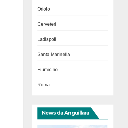
Oriolo
Cerveteri
Ladispoli
Santa Marinella
Fiumicino
Roma
News da Anguillara