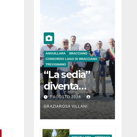
ANGUILLARA
BRACCIANO
CONSORZIO LAGO DI BRACCIANO
TREVIGNANO
“La sedia”
diventa
Belvedere sul
7 AGOSTO 2026
lago di
GRAZIAROSA VILLANI
Bracciano: ieri
l’inaugurazion