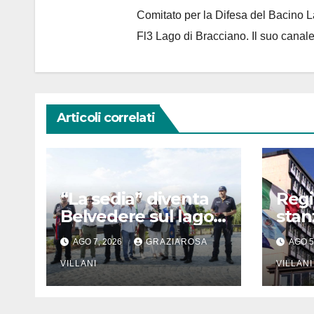
Comitato per la Difesa del Bacino 
Fl3 Lago di Bracciano. Il suo cana
Articoli correlati
“La sedia” diventa
Regi
Belvedere sul lago
stanz
di Bracciano: ieri
di e
AGO 7, 2026
GRAZIAROSA
AGO 5
l’inaugurazione
Comu
VILLANI
Meri
VILLANI