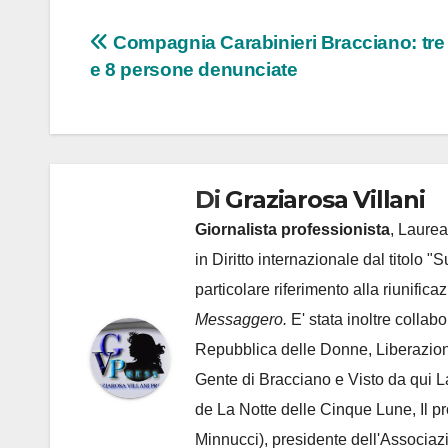
Navigazione
Compagnia Carabinieri Bracciano: tre 
e 8 persone denunciate
articoli
Di
Graziarosa Villani
Giornalista professionista
, Laurea
in Diritto internazionale dal titolo "
particolare riferimento alla riunific
Messaggero.
E' stata inoltre collab
Repubblica delle Donne, Liberazion
Gente di Bracciano
e Visto da qui L
de
La Notte delle Cinque Lune, Il p
Minnucci), presidente dell'
Associaz