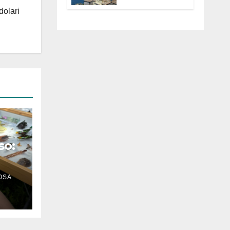
Anguillara
dolari
servono
trasparenza,
partecipazione e
scelte politiche
coraggiose”
so:
OSA
n