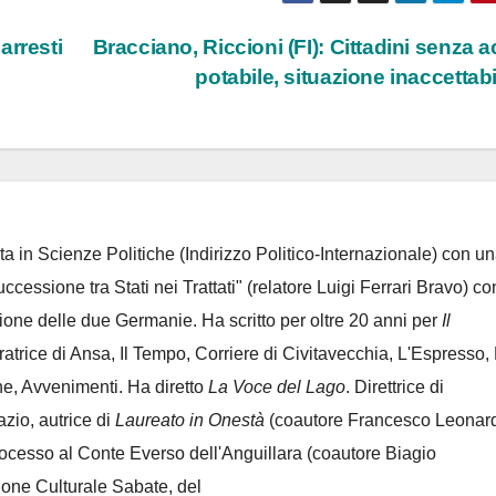
arresti
Bracciano, Riccioni (FI): Cittadini senza 
potabile, situazione inaccettab
ta in Scienze Politiche (Indirizzo Politico-Internazionale) con un
Successione tra Stati nei Trattati" (relatore Luigi Ferrari Bravo) co
azione delle due Germanie. Ha scritto per oltre 20 anni per
Il
oratrice di Ansa, Il Tempo, Corriere di Civitavecchia, L'Espresso,
e, Avvenimenti. Ha diretto
La Voce del Lago
. Direttrice di
azio, autrice di
Laureato in Onestà
(coautore Francesco Leonard
rocesso al Conte Everso dell'Anguillara
(coautore Biagio
ione Culturale Sabate
, del