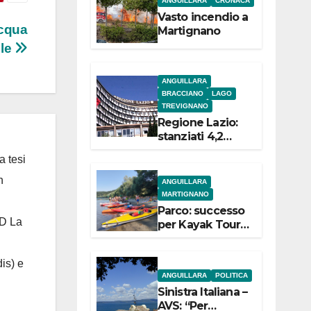
ANGUILLARA
CRONACA
e
Vasto incendio a
acqua
Martignano
ile
ANGUILLARA
BRACCIANO
LAGO
TREVIGNANO
Regione Lazio:
stanziati 4,2
milioni di euro
a tesi
per i 22 Comuni
dell’Etruria
n
ANGUILLARA
Meridionale
MARTIGNANO
Parco: successo
 D La
per Kayak Tour a
Martignano
is) e
ANGUILLARA
POLITICA
Sinistra Italiana –
AVS: “Per