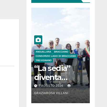
ANGUILLARA
BRACCIANO
CONSORZIO LAGO DI BRACCIANO
TREVIGNANO
“La sedia”
diventa
Belvedere sul
7 AGOSTO 2026
lago di
GRAZIAROSA VILLANI
Bracciano: ieri