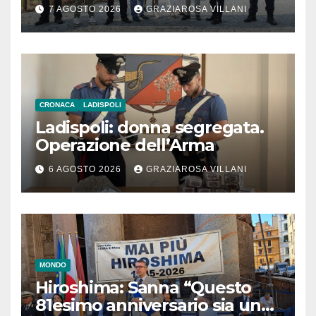
l’inaugurazione
7 AGOSTO 2026
GRAZIAROSA VILLANI
CRONACA
LADISPOLI
Ladispoli: donna segregata.
Operazione dell’Arma
6 AGOSTO 2026
GRAZIAROSA VILLANI
MONDO
Hiroshima: Sanna “Questo
81esimo anniversario sia un