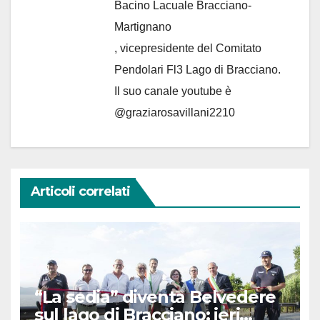
Bacino Lacuale Bracciano-
Martignano
, vicepresidente del Comitato
Pendolari Fl3 Lago di Bracciano.
Il suo canale youtube è
@graziarosavillani2210
Articoli correlati
“La sedia” diventa Belvedere
sul lago di Bracciano: ieri