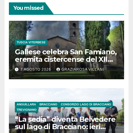
You missed
TUSCIA VITERBESE
Gallese celebra San Famiano,
eremita cistercense del XII
secolo
7 AGOSTO 2026
GRAZIAROSA VILLANI
ANGUILLARA
BRACCIANO
CONSORZIO LAGO DI BRACCIANO
TREVIGNANO
“La sedia” diventa Belvedere
sul lago di Bracciano: ieri