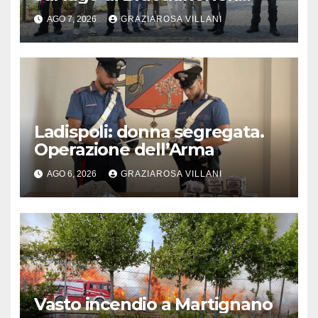
l’inaugurazione
AGO 7, 2026
GRAZIAROSA VILLANI
Ladispoli: donna segregata.
Operazione dell’Arma
AGO 6, 2026
GRAZIAROSA VILLANI
Vasto incendio a Martignano