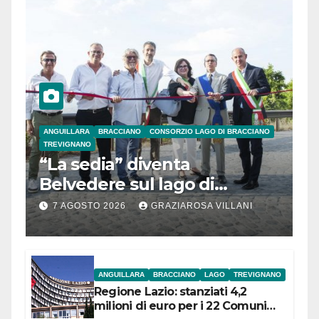
ANGUILLARA
BRACCIANO
CONSORZIO LAGO DI BRACCIANO
TREVIGNANO
“La sedia” diventa
Belvedere sul lago di
Bracciano: ieri
7 AGOSTO 2026
GRAZIAROSA VILLANI
l’inaugurazione
ANGUILLARA
BRACCIANO
LAGO
TREVIGNANO
Regione Lazio: stanziati 4,2
milioni di euro per i 22 Comuni