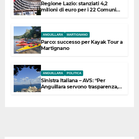
Regione Lazio: stanziati 4,2
milioni di euro per i 22 Comuni
dell’Etruria Meridionale
ANGUILLARA
MARTIGNANO
Parco: successo per Kayak Tour a
Martignano
ANGUILLARA
POLITICA
Sinistra Italiana – AVS: “Per
Anguillara servono trasparenza,
partecipazione e scelte politiche
coraggiose”