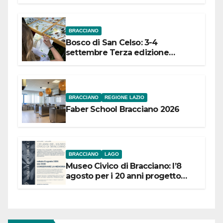
dell’Etruria Meridionale
BRACCIANO
Bosco di San Celso: 3-4
settembre Terza edizione
Festival “Storie in cielo e in terra”
BRACCIANO
REGIONE LAZIO
Faber School Bracciano 2026
BRACCIANO
LAGO
Museo Civico di Bracciano: l’8
agosto per i 20 anni progetto
“Conservare la memoria”