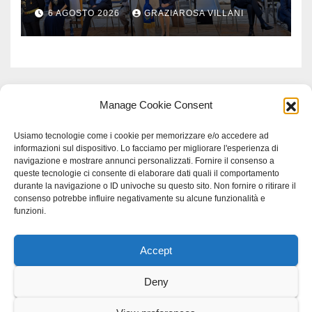
monito per tutti”
6 AGOSTO 2026
GRAZIAROSA VILLANI
Manage Cookie Consent
Usiamo tecnologie come i cookie per memorizzare e/o accedere ad
informazioni sul dispositivo. Lo facciamo per migliorare l'esperienza di
navigazione e mostrare annunci personalizzati. Fornire il consenso a
queste tecnologie ci consente di elaborare dati quali il comportamento
durante la navigazione o ID univoche su questo sito. Non fornire o ritirare il
consenso potrebbe influire negativamente su alcune funzionalità e
funzioni.
Accept
Proudly powered by WordPress
|
Tema: Newspaperex di
Themeansar
.
Deny
Home
Gerenza
home
Lavoro
Scienza
studio specialistico bracciano