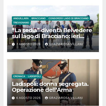
ANGUILLARA
BRACCIANO
CONSORZIO LAGO DI BRACCIANO
TREVIGNANO
“La sedia” diventa Belvedere
sul lago di Bracciano: ieri
l’inaugurazione
7 AGOSTO 2026
GRAZIAROSA VILLANI
CRONACA
LADISPOLI
Ladispoli: donna segregata.
Operazione dell’Arma
6 AGOSTO 2026
GRAZIAROSA VILLANI