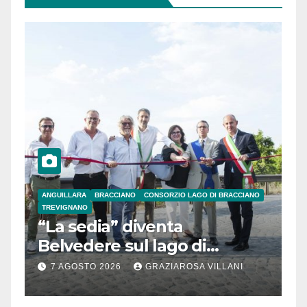
ANGUILLARA
BRACCIANO
CONSORZIO LAGO DI BRACCIANO
TREVIGNANO
“La sedia” diventa
Belvedere sul lago di
Bracciano: ieri
7 AGOSTO 2026
GRAZIAROSA VILLANI
l’inaugurazione