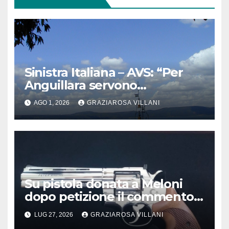
Sinistra Italiana – AVS: “Per
Anguillara servono
trasparenza, partecipazione e
AGO 1, 2026
GRAZIAROSA VILLANI
scelte politiche coraggiose”
Su pistola donata a Meloni
dopo petizione il commento
del vescovo partenopeo
LUG 27, 2026
GRAZIAROSA VILLANI
Mimmo Battaglia