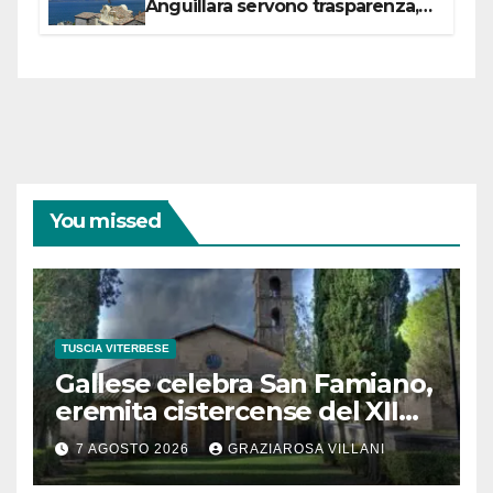
Anguillara servono trasparenza,
partecipazione e scelte politiche
coraggiose”
You missed
TUSCIA VITERBESE
Gallese celebra San Famiano,
eremita cistercense del XII
secolo
7 AGOSTO 2026
GRAZIAROSA VILLANI