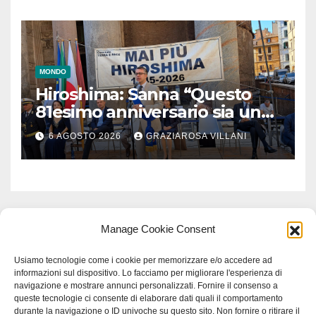
MONDO
Hiroshima: Sanna “Questo
81esimo anniversario sia un
monito per tutti”
6 AGOSTO 2026
GRAZIAROSA VILLANI
Manage Cookie Consent
Usiamo tecnologie come i cookie per memorizzare e/o accedere ad
informazioni sul dispositivo. Lo facciamo per migliorare l'esperienza di
navigazione e mostrare annunci personalizzati. Fornire il consenso a
queste tecnologie ci consente di elaborare dati quali il comportamento
durante la navigazione o ID univoche su questo sito. Non fornire o ritirare il