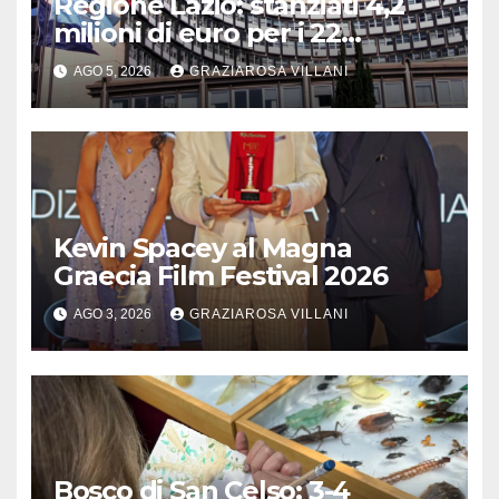
Regione Lazio: stanziati 4,2
milioni di euro per i 22
Comuni dell’Etruria
AGO 5, 2026
GRAZIAROSA VILLANI
Meridionale
Kevin Spacey al Magna
Graecia Film Festival 2026
AGO 3, 2026
GRAZIAROSA VILLANI
Bosco di San Celso: 3-4