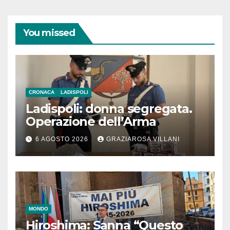
You missed
CRONACA
LADISPOLI
Ladispoli: donna segregata.
Operazione dell’Arma
6 AGOSTO 2026
GRAZIAROSA VILLANI
MONDO
Hiroshima: Sanna “Questo