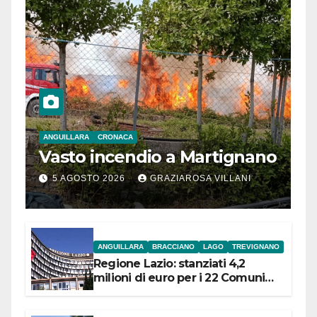
ANGUILLARA
CRONACA
Vasto incendio a Martignano
5 AGOSTO 2026
GRAZIAROSA VILLANI
ANGUILLARA
BRACCIANO
LAGO
TREVIGNANO
Regione Lazio: stanziati 4,2
milioni di euro per i 22 Comuni
dell’Etruria Meridionale