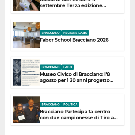
settembre Terza edizione
Festival “Storie in cielo e in terra”
BRACCIANO
REGIONE LAZIO
Faber School Bracciano 2026
BRACCIANO
LAGO
Museo Civico di Bracciano: l’8
agosto per i 20 anni progetto
“Conservare la memoria”
BRACCIANO
POLITICA
Bracciano Partecipa fa centro
con due campionesse di Tiro a
Segno in vista delle urne