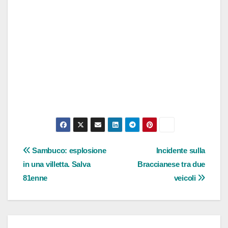
Navigazione
Sambuco: esplosione
Incidente sulla
in una villetta. Salva
Braccianese tra due
articoli
81enne
veicoli