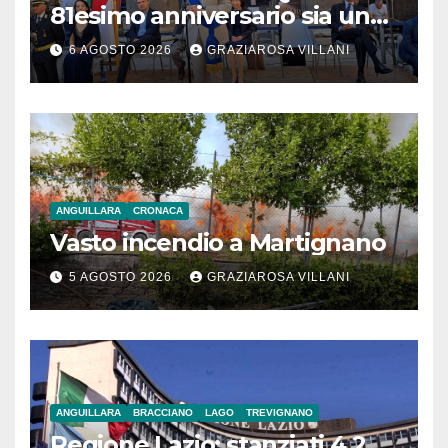
81esimo anniversario sia un
monito per tutti”
6 AGOSTO 2026
GRAZIAROSA VILLANI
ANGUILLARA
CRONACA
Vasto incendio a Martignano
5 AGOSTO 2026
GRAZIAROSA VILLANI
ANGUILLARA
BRACCIANO
LAGO
TREVIGNANO
Regione Lazio: stanziati 4,2