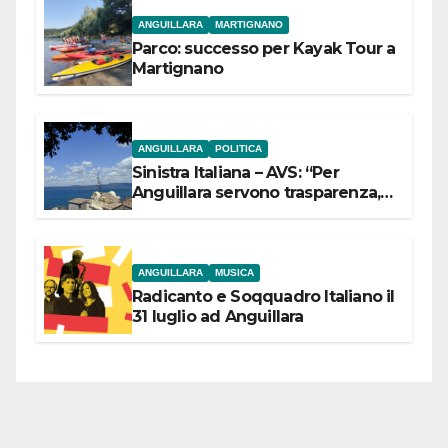
ANGUILLARA
MARTIGNANO
Parco: successo per Kayak Tour a
Martignano
ANGUILLARA
POLITICA
Sinistra Italiana – AVS: “Per
Anguillara servono trasparenza,
partecipazione e scelte politiche
coraggiose”
ANGUILLARA
MUSICA
Radicanto e Soqquadro Italiano il
31 luglio ad Anguillara