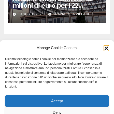
milioni di euro per i 22
Comuni dell’Etruria
5 AGOSTO 2026
GRAZIAROSA VILLANI
Meridionale
Manage Cookie Consent
Usiamo tecnologie come i cookie per memorizzare e/o accedere ad
informazioni sul dispositivo. Lo facciamo per migliorare l'esperienza di
navigazione e mostrare annunci personalizzati. Fornire il consenso a
queste tecnologie ci consente di elaborare dati quali il comportamento
durante la navigazione o ID univoche su questo sito. Non fornire o ritirare il
consenso potrebbe influire negativamente su alcune funzionalità e
funzioni.
Accept
Proudly powered by WordPress
|
Tema: Newspaperex di
Themeansar
.
Deny