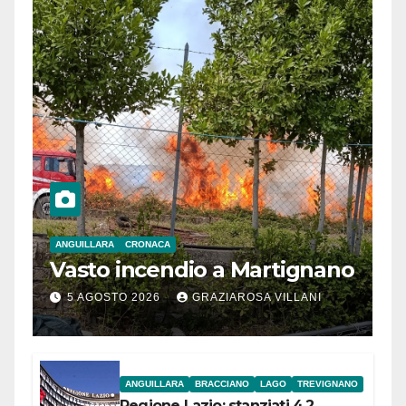
ANGUILLARA
CRONACA
Vasto incendio a Martignano
5 AGOSTO 2026
GRAZIAROSA VILLANI
ANGUILLARA
BRACCIANO
LAGO
TREVIGNANO
Regione Lazio: stanziati 4,2