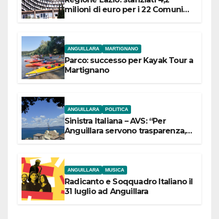
milioni di euro per i 22 Comuni
dell’Etruria Meridionale
ANGUILLARA
MARTIGNANO
Parco: successo per Kayak Tour a
Martignano
ANGUILLARA
POLITICA
Sinistra Italiana – AVS: “Per
Anguillara servono trasparenza,
partecipazione e scelte politiche
coraggiose”
ANGUILLARA
MUSICA
Radicanto e Soqquadro Italiano il
31 luglio ad Anguillara