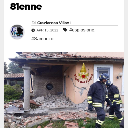
81enne
Di
Graziarosa Villani
#esplosione
,
APR 15, 2022
#Sambuco