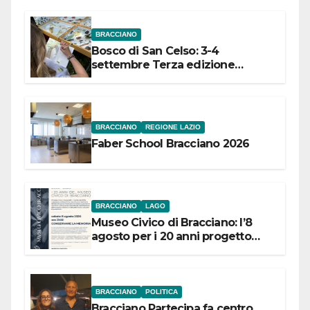
BRACCIANO
Bosco di San Celso: 3-4
settembre Terza edizione
Festival “Storie in cielo e in terra”
BRACCIANO
REGIONE LAZIO
Faber School Bracciano 2026
BRACCIANO
LAGO
Museo Civico di Bracciano: l’8
agosto per i 20 anni progetto
“Conservare la memoria”
BRACCIANO
POLITICA
Bracciano Partecipa fa centro