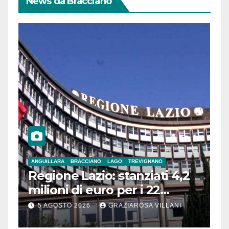
News da Bracciano
ANGUILLARA
BRACCIANO
LAGO
TREVIGNANO
Regione Lazio: stanziati 4,2
milioni di euro per i 22
Comuni dell’Etruria
5 AGOSTO 2026
GRAZIAROSA VILLANI
Meridionale