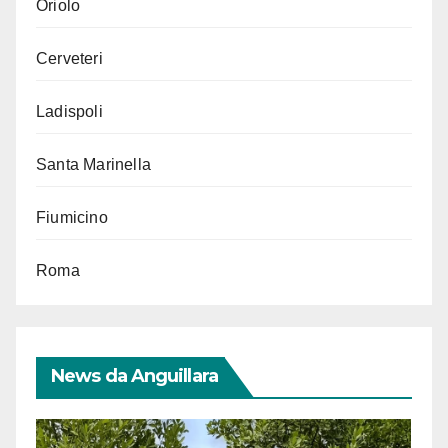
Oriolo
Cerveteri
Ladispoli
Santa Marinella
Fiumicino
Roma
News da Anguillara