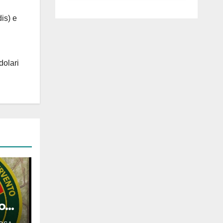
luglio ad
Anguillara
is) e
dolari
o
 di