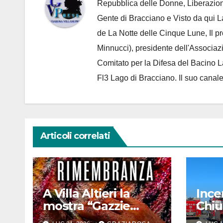
Repubblica delle Donne, Liberazion
Gente di Bracciano
e Visto da qui L
de
La Notte delle Cinque Lune, Il p
Minnucci), presidente dell'
Associaz
Comitato per la Difesa del Bacino 
Fl3 Lago di Bracciano. Il suo cana
Articoli correlati
A Villa Altieri la
Ince
mostra “Gazzie
Chiu
Rimembranza” di
quat