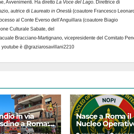
e, Avvenimenti. Ha diretto
La Voce del Lago
. Direttrice di
azio, autrice di
Laureato in Onestà
(coautore Francesco Leonard
rocesso al Conte Everso dell'Anguillara
(coautore Biagio
ione Culturale Sabate
, del
Lacuale Bracciano-Martignano
, vicepresidente del Comitato Pen
le youtube è @graziarosavillani2210
ndio in via
Nasce a Roma il
sdino a Roma:
Nucleo Operativ
tro persone in
Primo Intervento