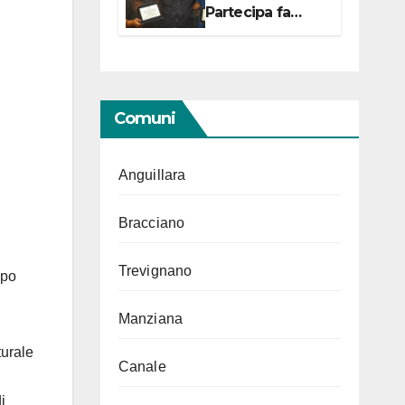
Partecipa fa
centro con due
campionesse di
Tiro a Segno in
vista delle urne
Comuni
Anguillara
Bracciano
Trevignano
ppo
Manziana
turale
Canale
i