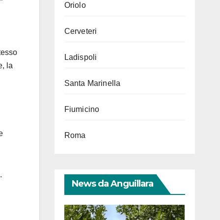
Oriolo
Cerveteri
stesso
Ladispoli
, la
Santa Marinella
Fiumicino
e
Roma
.
News da Anguillara