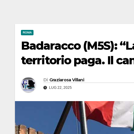
ROMA
Badaracco (M5S): “L
territorio paga. Il 
Di
Graziarosa Villani
LUG 22, 2025