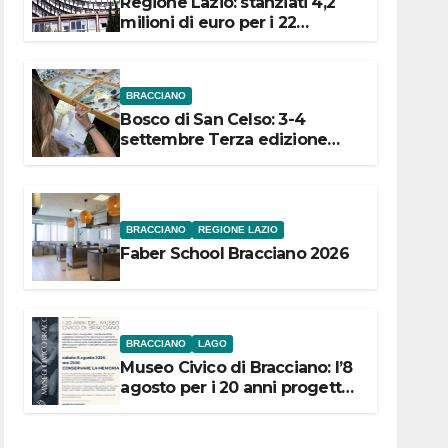
Regione Lazio: stanziati 4,2
milioni di euro per i 22
Comuni dell’Etruria
Meridionale
BRACCIANO
Bosco di San Celso: 3-4
settembre Terza edizione
Festival “Storie in cielo e in
terra”
BRACCIANO
REGIONE LAZIO
Faber School Bracciano 2026
BRACCIANO
LAGO
Museo Civico di Bracciano: l’8
agosto per i 20 anni progetto
“Conservare la memoria”