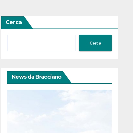
Cerca
Cerca
News da Bracciano