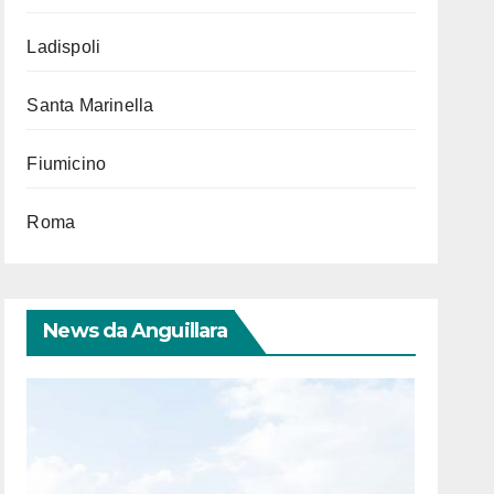
Ladispoli
Santa Marinella
Fiumicino
Roma
News da Anguillara