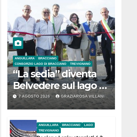
ANGUILLARA
BRACCIANO
CONSORZIO LAGO DI BRACCIANO
TREVIGNANO
“La sedia” diventa
Belvedere sul lago di
Bracciano: ieri
7 AGOSTO 2026
GRAZIAROSA VILLANI
l’inaugurazione
ANGUILLARA
BRACCIANO
LAGO
TREVIGNANO