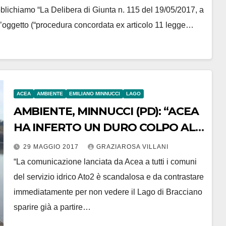
blichiamo “La Delibera di Giunta n. 115 del 19/05/2017, a
l’oggetto (“procedura concordata ex articolo 11 legge…
ACEA
AMBIENTE
EMILIANO MINNUCCI
LAGO
AMBIENTE, MINNUCCI (PD): “ACEA
HA INFERTO UN DURO COLPO AL
LAGO DI BRACCIANO. ANDIAMO
29 MAGGIO 2017
GRAZIAROSA VILLANI
ALLA MAGISTRATURA”
“La comunicazione lanciata da Acea a tutti i comuni
del servizio idrico Ato2 è scandalosa e da contrastare
immediatamente per non vedere il Lago di Bracciano
sparire già a partire…