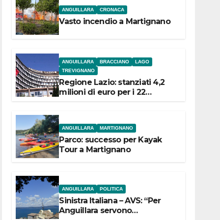
ANGUILLARA
CRONACA
Vasto incendio a Martignano
ANGUILLARA
BRACCIANO
LAGO
TREVIGNANO
Regione Lazio: stanziati 4,2
milioni di euro per i 22
Comuni dell’Etruria
Meridionale
ANGUILLARA
MARTIGNANO
Parco: successo per Kayak
Tour a Martignano
ANGUILLARA
POLITICA
Sinistra Italiana – AVS: “Per
Anguillara servono