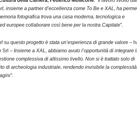
Cultura della Camera, Federico Mollicone
. “
Il lavoro svolto dal
rl, insieme a partner d’eccellenza come To Be e XAL, ha perm
a memoria fotografica trova una casa moderna, tecnologica e
 ed europee collaborare così bene per la nostra Capitale
”.
l su questo progetto è stata un’esperienza di grande valore –
h
 Srl
– Insieme a XAL, abbiamo avuto l’opportunità di integrare l
stione complessiva di altissimo livello. Non si è trattato solo di
to di archeologia industriale, rendendo invisibile la complessità
agini”.