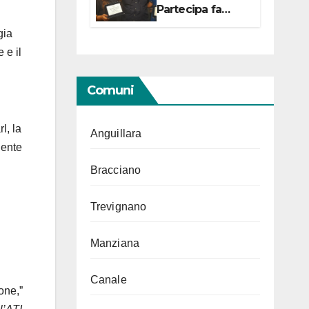
Partecipa fa
centro con due
gia
campionesse di
Tiro a Segno in
 e il
vista delle urne
Comuni
l, la
Anguillara
gente
Bracciano
Trevignano
Manziana
Canale
one,”