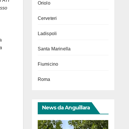
l’ATI
Oriolo
esso
Cerveteri
Ladispoli
a
a
Santa Marinella
Fiumicino
Roma
News da Anguillara