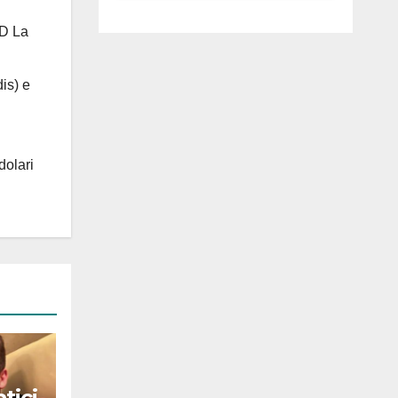
luglio ad
Anguillara
 D La
is) e
dolari
tici