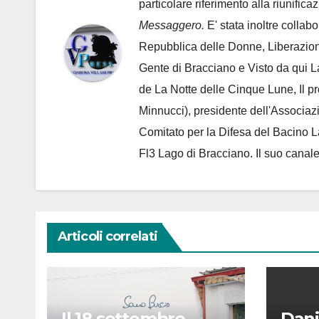
particolare riferimento alla riunific
Messaggero.
E' stata inoltre collab
Repubblica delle Donne, Liberazion
Gente di Bracciano
e Visto da qui L
de
La Notte delle Cinque Lune, Il p
Minnucci), presidente dell'
Associaz
Comitato per la Difesa del Bacino 
Fl3 Lago di Bracciano. Il suo cana
Articoli correlati
Il 18 settembre
Dani