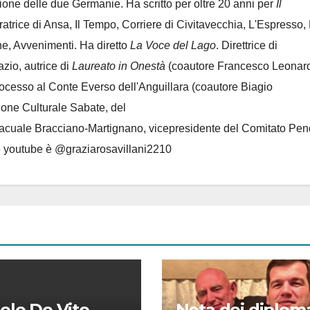
azione delle due Germanie. Ha scritto per oltre 20 anni per
Il
oratrice di Ansa, Il Tempo, Corriere di Civitavecchia, L'Espresso,
e, Avvenimenti. Ha diretto
La Voce del Lago
. Direttrice di
azio, autrice di
Laureato in Onestà
(coautore Francesco Leonard
rocesso al Conte Everso dell'Anguillara
(coautore Biagio
ione Culturale Sabate
, del
Lacuale Bracciano-Martignano
, vicepresidente del Comitato Pen
le youtube è @graziarosavillani2210
ele De Vito
Nota dei diploma