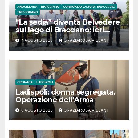
ANGUILLARA
BRACCIANO
CONSORZIO LAGO DI BRACCIANO
TREVIGNANO
“La sedia” diventa Belvedere
sul lago di Bracciano: ieri
l’inaugurazione
7 AGOSTO 2026
GRAZIAROSA VILLANI
CRONACA
LADISPOLI
Ladispoli: donna segregata.
Operazione dell’Arma
6 AGOSTO 2026
GRAZIAROSA VILLANI