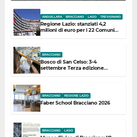
ANGUILLARA
BRACCIANO
LAGO
TREVIGNANO
Regione Lazio: stanziati 4,2
milioni di euro per i 22 Comuni
dell’Etruria Meridionale
BRACCIANO
Bosco di San Celso: 3-4
settembre Terza edizione
Festival “Storie in cielo e in terra”
BRACCIANO
REGIONE LAZIO
Faber School Bracciano 2026
BRACCIANO
LAGO