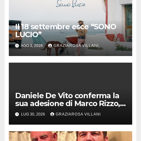
Il 18 settembre esce “SONO
LUCIO”
AGO 3, 2026
GRAZIAROSA VILLANI
Daniele De Vito conferma la
sua adesione di Marco Rizzo,
nel rispetto delle decisioni
LUG 30, 2026
GRAZIAROSA VILLANI
del 1° Congress