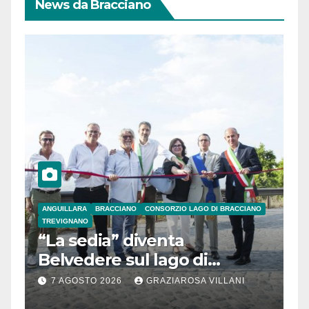
News da Bracciano
ANGUILLARA
BRACCIANO
CONSORZIO LAGO DI BRACCIANO
TREVIGNANO
“La sedia” diventa
Belvedere sul lago di
Bracciano: ieri
7 AGOSTO 2026
GRAZIAROSA VILLANI
l’inaugurazione