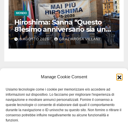
MONDO
Hiroshima: Sanna “Questo
81esimo anniversario sia un
monito per tutti”
6 AGOSTO 2026
GRAZIAROSA VILLANI
Manage Cookie Consent
Usiamo tecnologie come i cookie per memorizzare e/o accedere ad
informazioni sul dispositivo. Lo facciamo per migliorare l'esperienza di
navigazione e mostrare annunci personalizzati. Fornire il consenso a
queste tecnologie ci consente di elaborare dati quali il comportamento
durante la navigazione o ID univoche su questo sito. Non fornire o ritirare il
consenso potrebbe influire negativamente su alcune funzionalità e
funzioni.