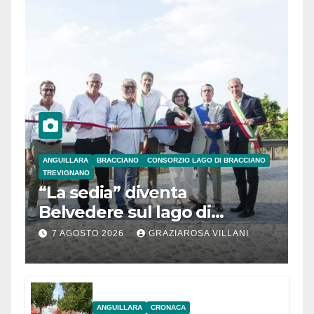
ANGUILLARA
BRACCIANO
CONSORZIO LAGO DI BRACCIANO
TREVIGNANO
“La sedia” diventa
Belvedere sul lago di
Bracciano: ieri
7 AGOSTO 2026
GRAZIAROSA VILLANI
l’inaugurazione
ANGUILLARA
CRONACA