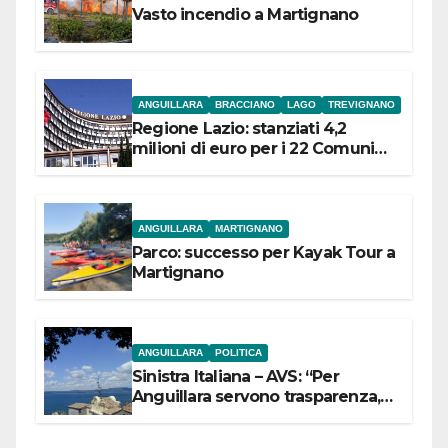
Vasto incendio a Martignano
ANGUILLARA
BRACCIANO
LAGO
TREVIGNANO
Regione Lazio: stanziati 4,2
milioni di euro per i 22 Comuni
dell’Etruria Meridionale
ANGUILLARA
MARTIGNANO
Parco: successo per Kayak Tour a
Martignano
ANGUILLARA
POLITICA
Sinistra Italiana – AVS: “Per
Anguillara servono trasparenza,
partecipazione e scelte politiche
coraggiose”