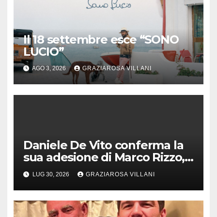
Il 18 settembre esce “SONO
LUCIO”
AGO 3, 2026
GRAZIAROSA VILLANI
Daniele De Vito conferma la
sua adesione di Marco Rizzo,
nel rispetto delle decisioni
LUG 30, 2026
GRAZIAROSA VILLANI
del 1° Congress