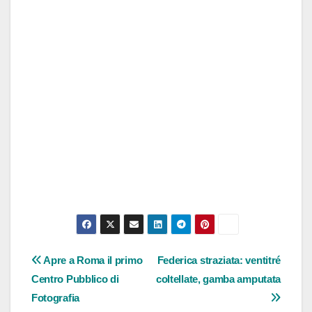
Navigazione
Apre a Roma il primo
Federica straziata: ventitré
Centro Pubblico di
coltellate, gamba amputata
articoli
Fotografia