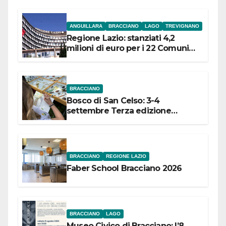
ANGUILLARA
BRACCIANO
LAGO
TREVIGNANO
Regione Lazio: stanziati 4,2
milioni di euro per i 22 Comuni
dell’Etruria Meridionale
BRACCIANO
Bosco di San Celso: 3-4
settembre Terza edizione
Festival “Storie in cielo e in terra”
BRACCIANO
REGIONE LAZIO
Faber School Bracciano 2026
BRACCIANO
LAGO
Museo Civico di Bracciano: l’8