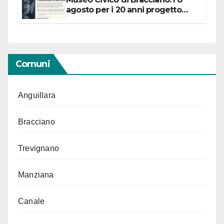
agosto per i 20 anni progetto
“Conservare la memoria”
Comuni
Anguillara
Bracciano
Trevignano
Manziana
Canale