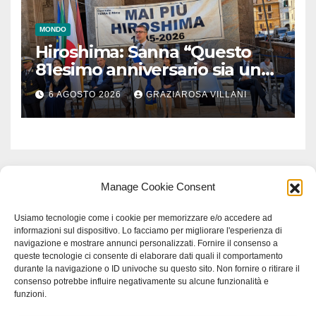
MONDO
Hiroshima: Sanna “Questo
81esimo anniversario sia un
monito per tutti”
6 AGOSTO 2026
GRAZIAROSA VILLANI
Manage Cookie Consent
Usiamo tecnologie come i cookie per memorizzare e/o accedere ad
informazioni sul dispositivo. Lo facciamo per migliorare l'esperienza di
navigazione e mostrare annunci personalizzati. Fornire il consenso a
queste tecnologie ci consente di elaborare dati quali il comportamento
durante la navigazione o ID univoche su questo sito. Non fornire o ritirare il
consenso potrebbe influire negativamente su alcune funzionalità e
funzioni.