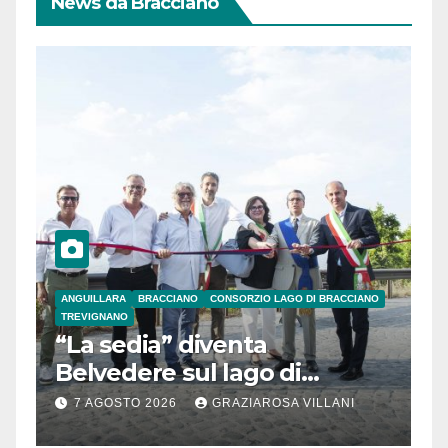
News da Bracciano
ANGUILLARA
BRACCIANO
CONSORZIO LAGO DI BRACCIANO
TREVIGNANO
“La sedia” diventa
Belvedere sul lago di
Bracciano: ieri
7 AGOSTO 2026
GRAZIAROSA VILLANI
l’inaugurazione