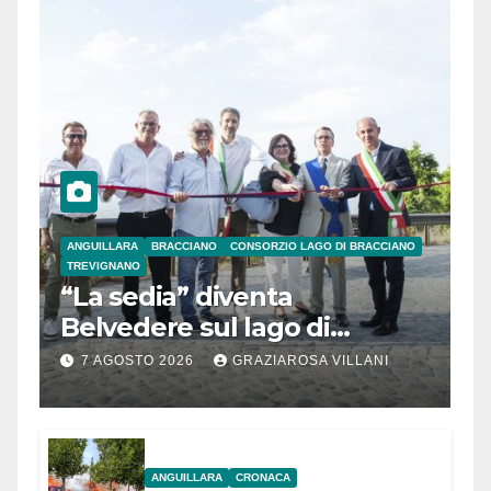
ANGUILLARA
BRACCIANO
CONSORZIO LAGO DI BRACCIANO
TREVIGNANO
“La sedia” diventa
Belvedere sul lago di
Bracciano: ieri
7 AGOSTO 2026
GRAZIAROSA VILLANI
l’inaugurazione
ANGUILLARA
CRONACA