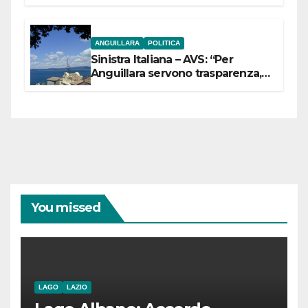
ANGUILLARA
POLITICA
Sinistra Italiana – AVS: “Per
Anguillara servono trasparenza,
partecipazione e scelte politiche
coraggiose”
You missed
LAGO
LAZIO