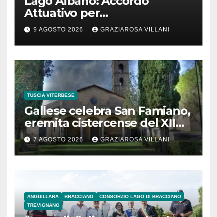
Lago Albano: Accordo
Attuativo per
l’interconnessione
9 AGOSTO 2026
GRAZIAROSA VILLANI
acquedottistica da 29,5
milioni di euro
TUSCIA VITERBESE
Gallese celebra San Famiano,
eremita cistercense del XII
secolo
7 AGOSTO 2026
GRAZIAROSA VILLANI
ANGUILLARA
BRACCIANO
CONSORZIO LAGO DI BRACCIANO
TREVIGNANO