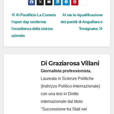
Navigazione
Al Pastificio La Cometa
Al via la riqualificazione
l’open day conferma
dei pontili di Anguillara e
articoli
l’eccellenza della storica
Trevignano
azienda
Di
Graziarosa Villani
Giornalista professionista
,
Laureata in Scienze Politiche
(Indirizzo Politico-Internazionale)
con una tesi in Diritto
internazionale dal titolo
"Successione tra Stati nei