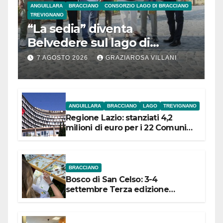
ANGUILLARA
BRACCIANO
CONSORZIO LAGO DI BRACCIANO
TREVIGNANO
“La sedia” diventa
Belvedere sul lago di
Bracciano: ieri
7 AGOSTO 2026
GRAZIAROSA VILLANI
l’inaugurazione
ANGUILLARA
BRACCIANO
LAGO
TREVIGNANO
Regione Lazio: stanziati 4,2
milioni di euro per i 22 Comuni
dell’Etruria Meridionale
BRACCIANO
Bosco di San Celso: 3-4
settembre Terza edizione
Festival “Storie in cielo e in terra”