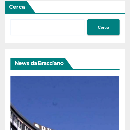
Cerca
Cerca
News da Bracciano