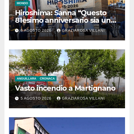
MONDO
Hiroshima: Sanna “Questo
81esimo anniversario sia un
monito per tutti”
6 AGOSTO 2026
GRAZIAROSA VILLANI
ANGUILLARA
CRONACA
Vasto incendio a Martignano
5 AGOSTO 2026
GRAZIAROSA VILLANI