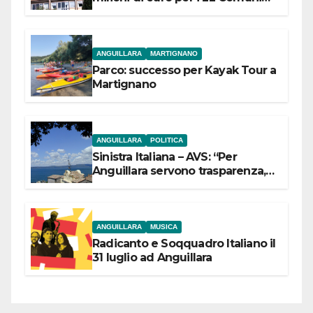
dell’Etruria Meridionale
ANGUILLARA
MARTIGNANO
Parco: successo per Kayak Tour a
Martignano
ANGUILLARA
POLITICA
Sinistra Italiana – AVS: “Per
Anguillara servono trasparenza,
partecipazione e scelte politiche
coraggiose”
ANGUILLARA
MUSICA
Radicanto e Soqquadro Italiano il
31 luglio ad Anguillara