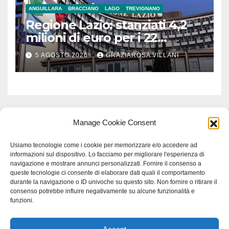
ANGUILLARA
BRACCIANO
LAGO
TREVIGNANO
Regione Lazio: stanziati 4,2
milioni di euro per i 22
Comuni dell’Etruria
5 AGOSTO 2026
GRAZIAROSA VILLANI
Meridionale
Manage Cookie Consent
Usiamo tecnologie come i cookie per memorizzare e/o accedere ad
informazioni sul dispositivo. Lo facciamo per migliorare l'esperienza di
navigazione e mostrare annunci personalizzati. Fornire il consenso a
queste tecnologie ci consente di elaborare dati quali il comportamento
durante la navigazione o ID univoche su questo sito. Non fornire o ritirare il
consenso potrebbe influire negativamente su alcune funzionalità e
funzioni.