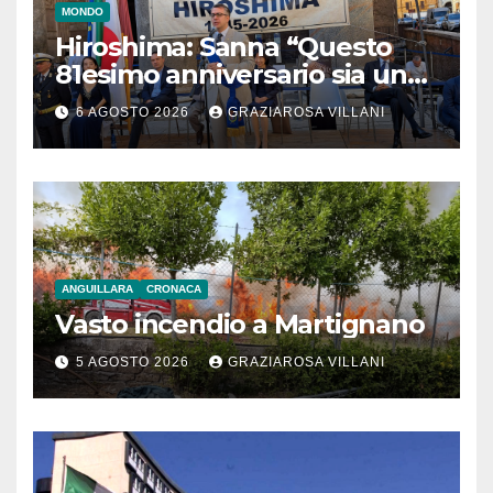
MONDO
Hiroshima: Sanna “Questo
81esimo anniversario sia un
monito per tutti”
6 AGOSTO 2026
GRAZIAROSA VILLANI
ANGUILLARA
CRONACA
Vasto incendio a Martignano
5 AGOSTO 2026
GRAZIAROSA VILLANI