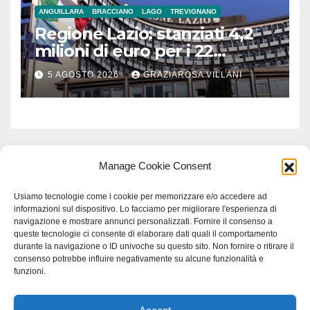
ANGUILLARA
BRACCIANO
LAGO
TREVIGNANO
Regione Lazio: stanziati 4,2
milioni di euro per i 22
Comuni dell’Etruria
5 AGOSTO 2026
GRAZIAROSA VILLANI
Meridionale
Manage Cookie Consent
Usiamo tecnologie come i cookie per memorizzare e/o accedere ad
informazioni sul dispositivo. Lo facciamo per migliorare l'esperienza di
navigazione e mostrare annunci personalizzati. Fornire il consenso a
queste tecnologie ci consente di elaborare dati quali il comportamento
durante la navigazione o ID univoche su questo sito. Non fornire o ritirare il
consenso potrebbe influire negativamente su alcune funzionalità e
funzioni.