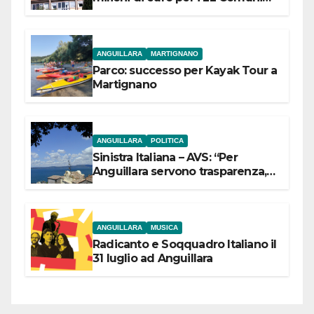
dell’Etruria Meridionale
ANGUILLARA
MARTIGNANO
Parco: successo per Kayak Tour a
Martignano
ANGUILLARA
POLITICA
Sinistra Italiana – AVS: “Per
Anguillara servono trasparenza,
partecipazione e scelte politiche
coraggiose”
ANGUILLARA
MUSICA
Radicanto e Soqquadro Italiano il
31 luglio ad Anguillara