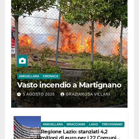
ANGUILLARA
CRONACA
Vasto incendio a Martignano
5 AGOSTO 2026
GRAZIAROSA VILLANI
ANGUILLARA
BRACCIANO
LAGO
TREVIGNANO
Regione Lazio: stanziati 4,2
milioni di euro per i 22 Comuni