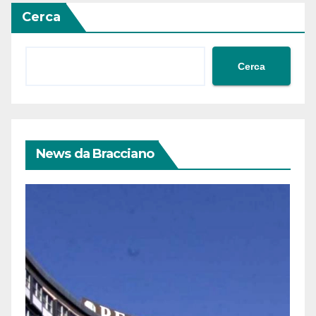
Cerca
Cerca
News da Bracciano