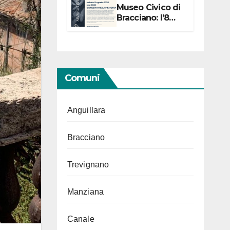
Museo Civico di
Bracciano: l’8
agosto per i 20
anni progetto
“Conservare la
memoria”
Comuni
Anguillara
Bracciano
Trevignano
Manziana
Canale