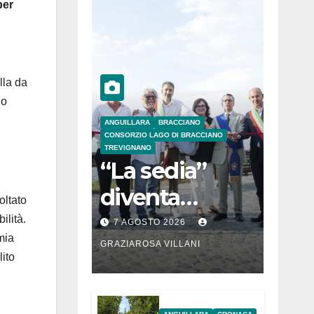
per
lla da
no
ANGUILLARA
BRACCIANO
CONSORZIO LAGO DI BRACCIANO
TREVIGNANO
“La sedia”
diventa
oltato
Belvedere sul
ilità.
7 AGOSTO 2026
mia
lago di
GRAZIAROSA VILLANI
ito
Bracciano: ieri
l’inaugurazion