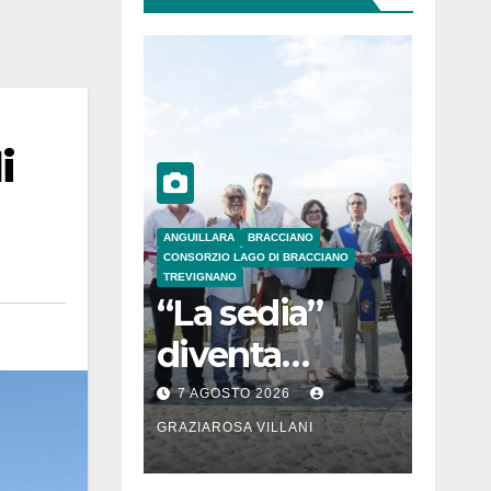
i
ANGUILLARA
BRACCIANO
CONSORZIO LAGO DI BRACCIANO
TREVIGNANO
“La sedia”
diventa
Belvedere sul
7 AGOSTO 2026
lago di
GRAZIAROSA VILLANI
Bracciano: ieri