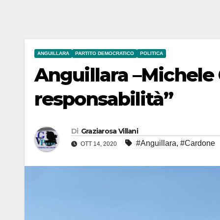
ANGUILLARA
PARTITO DEMOCRATICO
POLITICA
Anguillara –Michele
responsabilità”
Di
Graziarosa Villani
#Anguillara
,
#Cardone
OTT 14, 2020