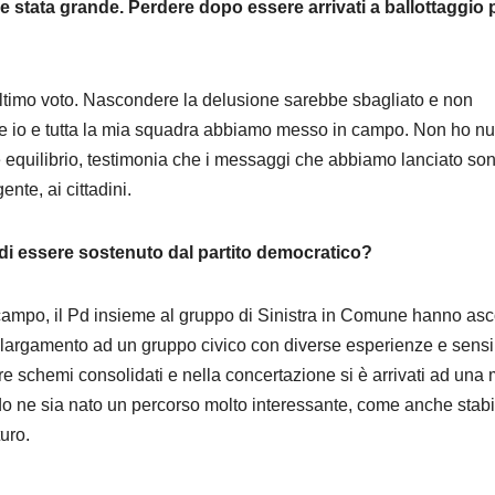
 stata grande. Perdere dopo essere arrivati a ballottaggio 
’ultimo voto. Nascondere la delusione sarebbe sbagliato e non
e io e tutta la mia squadra abbiamo messo in campo. Non ho nu
 equilibrio, testimonia che i messaggi che abbiamo lanciato so
nte, ai cittadini.
o di essere sostenuto dal partito democratico?
i campo, il Pd insieme al gruppo di Sinistra in Comune hanno asc
largamento ad un gruppo civico con diverse esperienze e sensib
re schemi consolidati e nella concertazione si è arrivati ad una 
do ne sia nato un percorso molto interessante, come anche stabil
turo.