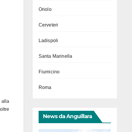
Oriolo
Cerveteri
Ladispoli
Santa Marinella
Fiumicino
Roma
 alla
oltre
News da Anguillara