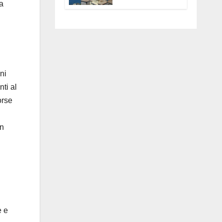
a
Anguillara
servono
trasparenza,
partecipazione e
scelte politiche
coraggiose”
ni
nti al
orse
un
e e