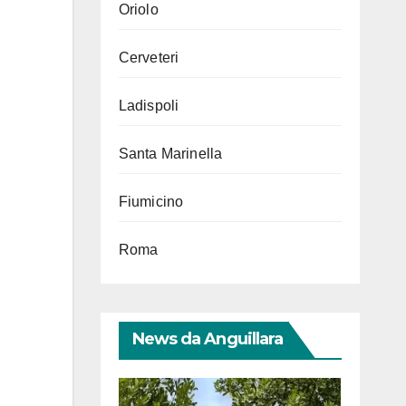
Oriolo
Cerveteri
Ladispoli
Santa Marinella
Fiumicino
Roma
News da Anguillara