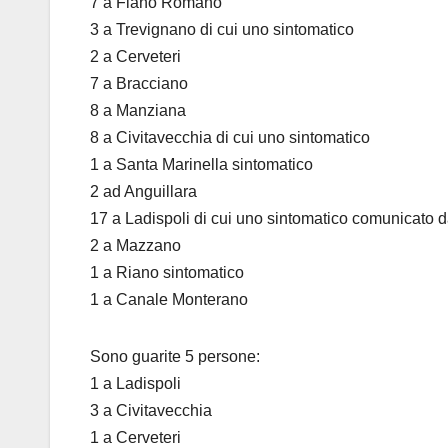
7 a Fiano Romano
3 a Trevignano di cui uno sintomatico
2 a Cerveteri
7 a Bracciano
8 a Manziana
8 a Civitavecchia di cui uno sintomatico
1 a Santa Marinella sintomatico
2 ad Anguillara
17 a Ladispoli di cui uno sintomatico comunicato d
2 a Mazzano
1 a Riano sintomatico
1 a Canale Monterano
Sono guarite 5 persone:
1 a Ladispoli
3 a Civitavecchia
1 a Cerveteri