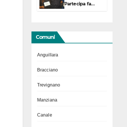
Partecipa fa
centro con due
campionesse di
Tiro a Segno in
vista delle urne
Comuni
Anguillara
Bracciano
Trevignano
Manziana
Canale