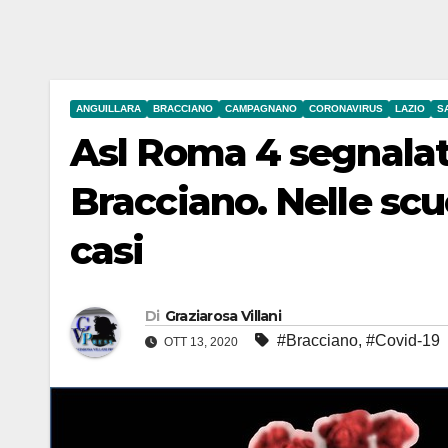
ANGUILLARA
BRACCIANO
CAMPAGNANO
CORONAVIRUS
LAZIO
S
Asl Roma 4 segnalati 
Bracciano. Nelle scu
casi
Di
Graziarosa Villani
#Bracciano
,
#Covid-19
OTT 13, 2020